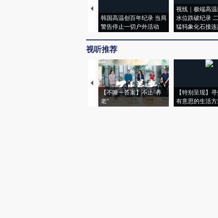
视线｜极端高温
韩国高温创百年纪录 当局
水位跌破纪录 
警告停止一切户外活动
猛犸象化石接连
视听推荐
【不唯一答案】不止“养
【特别呈现】寻
老”
有意思的生活方