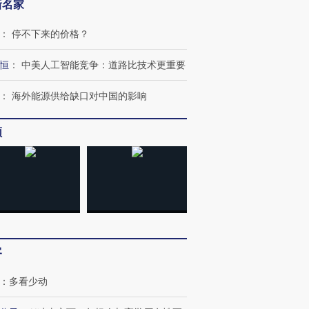
新名家
：
停不下来的价格？
恒
：
中美人工智能竞争：道路比技术更重要
：
海外能源供给缺口对中国的影响
频
客
：
多看少动