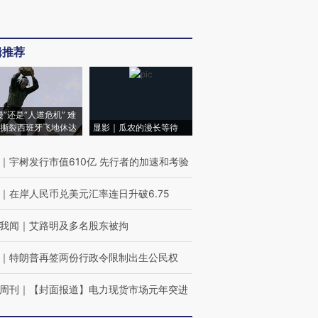
辑推荐
侵”还是“人道危机” 难
撕裂西班牙飞地休达
显影｜瓜农的漫长等待
｜
宇树发行市值610亿 先行者的加速和考验
｜
在岸人民币兑美元汇率连日升破6.75
我闻
｜
艾路明及多名股东被拘
｜
特朗普再签两份行政令限制出生公民权
周刊
｜
【封面报道】电力现货市场元年突进