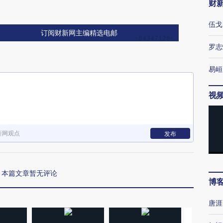
财
伍戈
订阅财新网主编精选电邮
罗志
易峘
视
新网观点
发布
本篇文章暂无评论
博
唐涯