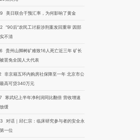
09
美日联合干预汇率，为何影响了黄金
32
“90后”农民工讨薪涉刑案发回重审 因部
实不清
36
贵州山脚树矿难致16人死亡近三年 矿长
被罢免全国人大代表
2
非京籍五环内购房社保降至一年 北京市公
最高可贷340万元
7
寒武纪上半年净利润同比翻倍 营收增速
放缓
53
对话｜邱仁宗：临床研究参与者的安全永
第一位