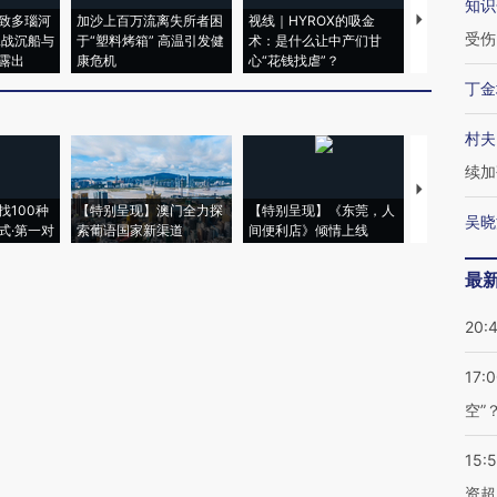
知识
致多瑙河
加沙上百万流离失所者困
视线｜HYROX的吸金
马航飞行员
受伤
二战沉船与
于“塑料烤箱” 高温引发健
术：是什么让中产们甘
粒摇头丸 尿
露出
康危机
心“花钱找虐”？
毒品
丁金
村夫
续加
【推广】走
找100种
【特别呈现】澳门全力探
【特别呈现】《东莞，人
会，让数智科
吴晓
式·第一对
索葡语国家新渠道
间便利店》倾情上线
业
最
20:
17:
空”
15:
资超