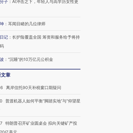
分子
：
AI冲击之下，年轻人与高学历女性更
跨国走私7万
视线｜被称为“蟑螂”的印
视线｜“入侵”还是“人道危
检体内含3种
度Z世代 用街头抗争将教
机”？难民潮撕裂西班牙
秘鲁纳斯
育部长拱下台
飞地休达
13人遇难
坤
：
耳闻目睹的几位律师
日记
：
长护险覆盖全国 筹资和服务给予将持
码
进第四届链博
【商旅对话】华住集团
技“链”接产
【特别呈现】寻找100种
CFO：不靠规模取胜，华
【特别呈
波
：
“沉睡”的10万亿元公积金
有意思的生活方式·第三对
住三大增长引擎是什么？
有意思的
新文章
46
离岸信托90天补税窗口期疑问
00
普渡机器人如何平衡“脚踏实地”与“仰望星
？
57
特朗普召开矿业圆桌会 拟向关键矿产投
20亿美元