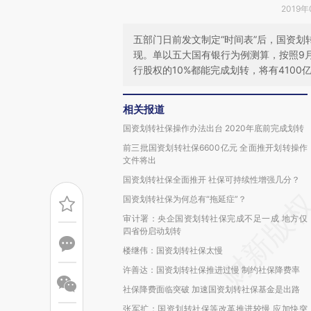
2019年
五部门日前发文制定“时间表”后，国资
现。单以五大国有银行为例测算，按照9
行股权的10%都能完成划转，将有410
相关报道
国资划转社保操作办法出台 2020年底前完成划转
前三批国资划转社保6600亿元 全面推开划转操作
文件将出
国资划转社保全面推开 社保可持续性增强几分？
国资划转社保为何总有“拖延症”？
审计署：央企国资划转社保完成不足一成 地方仅
四省份启动划转
楼继伟：国资划转社保太慢
许善达：国资划转社保推进过慢 制约社保降费率
社保降费面临突破 加速国资划转社保基金是出路
张军扩：国资划转社保等改革推进较慢 应加快突