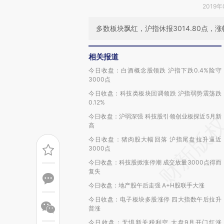
2019年
多数板块飘红，沪指休报3014.80点，涨幅
相关报道
今日收盘：白酒概念股领跌 沪指下跌0.4%险守
3000点
今日收盘：科技类板块回调领跌 沪指弱势震荡跌
0.12%
今日收盘：沪弱深强 科技股引领创业板探近5月新
高
今日收盘：猪肉股大幅回落 沪指尾盘拉升逼近
3000点
今日收盘：科技股掀涨停潮 成交放量3000点得而
复失
今日收盘：地产股午后走强 A+H股联手大涨
今日收盘：电子板块多股涨停 四大指数午后拉升
普涨
今日收盘：无惧新关税利空 大盘9月开门红涨