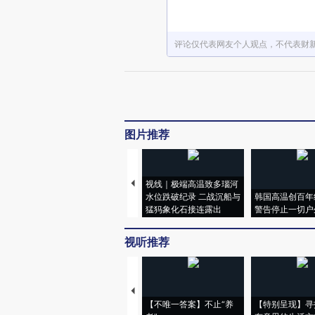
评论仅代表网友个人观点，不代表财
图片推荐
视线｜极端高温致多瑙河
水位跌破纪录 二战沉船与
韩国高温创百年
猛犸象化石接连露出
警告停止一切户
视听推荐
【不唯一答案】不止“养
【特别呈现】寻