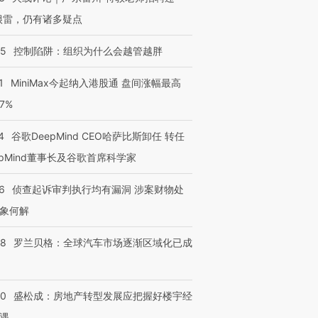
很雷，仍有诸多疑点
05
控制陷阱：组织为什么会越管越胖
1
MiniMax今起纳入港股通 盘间涨幅最高
77%
4
谷歌DeepMind CEO哈萨比斯卸任 转任
epMind董事长及谷歌首席科学家
6
侦查起诉审判执行均有漏洞 涉案财物处
象何解
58
罗兰贝格：全球汽车市场逐渐区域化已成
50
盛松成：房地产转型发展应把握好楼宇经
遇