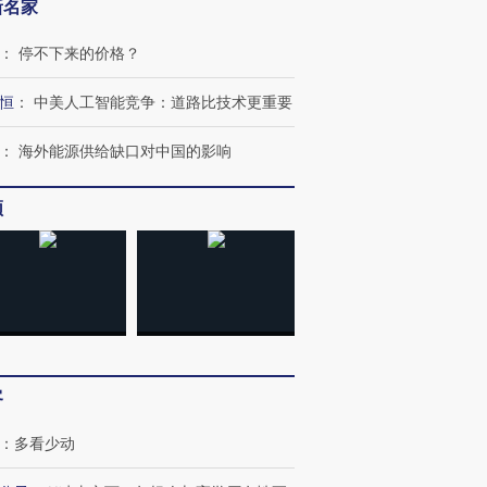
新名家
：
停不下来的价格？
恒
：
中美人工智能竞争：道路比技术更重要
：
海外能源供给缺口对中国的影响
频
跨国走私7万
视线｜HY
检体内含3种
泽连斯基密集出访美英 索
秘鲁纳斯卡观光飞机坠毁
术：是什
要防空导弹“救急”
13人遇难
心“花钱找
客
：
多看少动
进第四届链博
【商旅对话】华住集团
技“链”接产
【特别呈现】寻找100种
CFO：不靠规模取胜，华
【特别呈