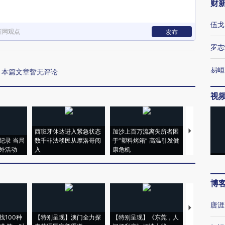
财
伍戈
新网观点
发布
罗志
易峘
本篇文章暂无评论
视
西班牙休达进入紧急状态
加沙上百万流离失所者困
马航飞行员
纪录 当局
数千非法移民从摩洛哥闯
于“塑料烤箱” 高温引发健
粒摇头丸 尿
外活动
入
康危机
毒品
博
唐涯
【推广】走
找100种
【特别呈现】澳门全力探
【特别呈现】《东莞，人
会，让数智科