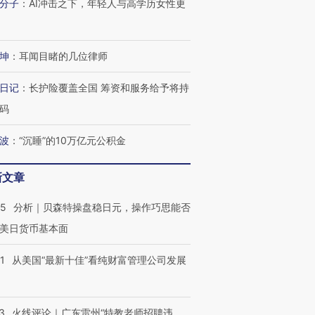
有意思的生活方式·第三对
住三大增长引擎是什么？
有意思的
分子
：
AI冲击之下，年轻人与高学历女性更
坤
：
耳闻目睹的几位律师
日记
：
长护险覆盖全国 筹资和服务给予将持
码
波
：
“沉睡”的10万亿元公积金
新文章
05
分析｜贝森特操盘稳日元，操作巧思能否
美日货币基本面
1
从美国“最新十佳”看纯财富管理公司发展
3
火线评论｜广东雷州“特教老师招聘违