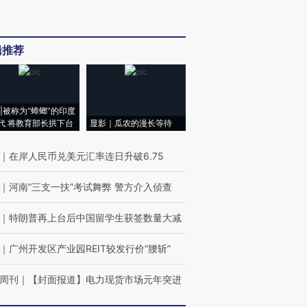
辑推荐
|被称为“蟑螂”的印度
代 将教育部长拱下台
显影｜瓜农的漫长等待
｜
在岸人民币兑美元汇率连日升破6.75
｜
河南“三支一扶”考试舞弊 警方介入侦查
｜
特朗普再上台后中国留学生获签数量大减
｜
广州开发区产业园REIT较发行价“腰斩”
周刊
｜
【封面报道】电力现货市场元年突进