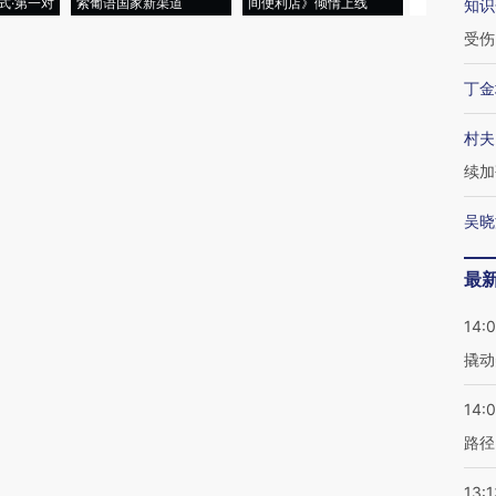
式·第一对
索葡语国家新渠道
间便利店》倾情上线
业
知识
受伤
丁金
村夫
续加
吴晓
最
14:
撬动
14:0
路径
13:1