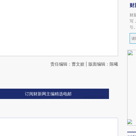
财
财
写
引
责任编辑：曹文姣 | 版面编辑：陈曦
订阅财新网主编精选电邮