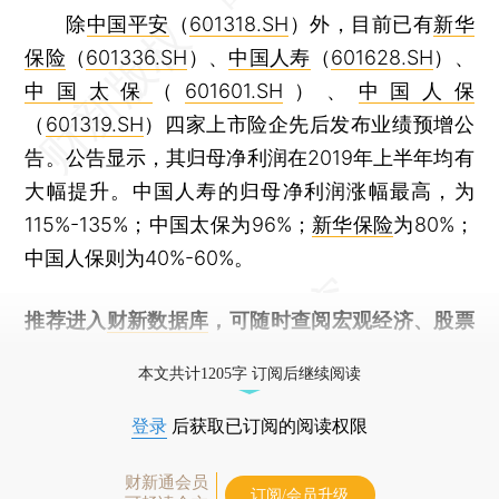
除
中国平安
（
601318.SH
）外，目前已有
新华
保险
（
601336.SH
）、
中国人寿
（
601628.SH
）、
中国太保
（
601601.SH
）、
中国人保
（
601319.SH
）四家上市险企先后发布业绩预增公
告。公告显示，其归母净利润在2019年上半年均有
大幅提升。中国人寿的归母净利润涨幅最高，为
115%-135%；中国太保为96%；
新华保险
为80%；
中国人保则为40%-60%。
推荐进入
财新数据库
，可随时查阅宏观经济、股票
债券、公司人物，财经信息尽在掌握。
本文共计1205字 订阅后继续阅读
登录
后获取已订阅的阅读权限
财新通会员
订阅/会员升级