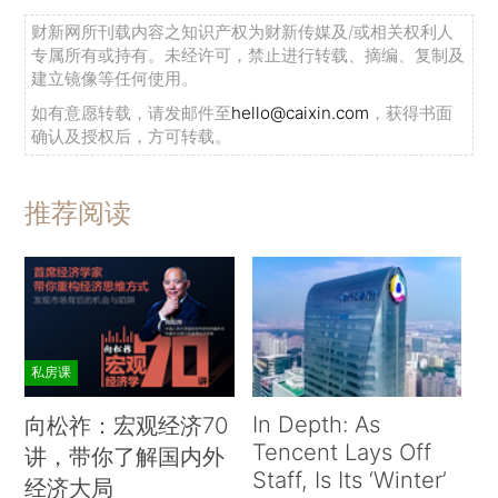
财新网所刊载内容之知识产权为财新传媒及/或相关权利人
专属所有或持有。未经许可，禁止进行转载、摘编、复制及
建立镜像等任何使用。
如有意愿转载，请发邮件至
hello@caixin.com
，获得书面
确认及授权后，方可转载。
推荐阅读
私房课
In Depth: As
向松祚：宏观经济70
Tencent Lays Off
讲，带你了解国内外
Staff, Is Its ‘Winter’
经济大局