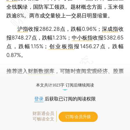
全线飘绿，国防军工领跌。题材概念方面，玉米领
跌逾8%。两市成交量较上一交易日明显缩量。
沪指
收报2862.28点，跌幅0.96%；
深成指
收
报8748.27点，跌幅1.23%；
中小板指
收报5382.65
点，跌幅1.15%；
创业板指
报1456.27点，跌幅
0.87%。
推荐进入
财新数据库
，可随时查阅宏观经济、股票
债券、公司人物，财经数据尽在掌握。
本文共计1023字 订阅后继续阅读
登录
后获取已订阅的阅读权限
财新通会员
订阅/会员升级
可畅读全文