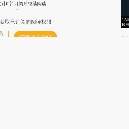
共计0字 订阅后继续阅读
“入
获取已订阅的阅读权限
民潮
员
订阅/会员升级
特稿
文
金融
责任编辑：覃洁 | 版面编辑：陈曦
金融
世界
订阅财新网主编精选电邮
财新
财
财
写
引