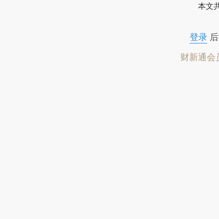
本文
登录
后
财新通会
可畅读全
推广
财新会员积分兑好礼