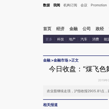
数据
我闻
机构订阅
会议
Promotion
首页
经济
金融
公司
政经
更多
科技
地产
汽车
消费
能
金融
>
金融市场
>
正文
今日收盘：“煤飞色舞
2019年
农业股继续走强，沪指收报2905.81点，跌
相关报道