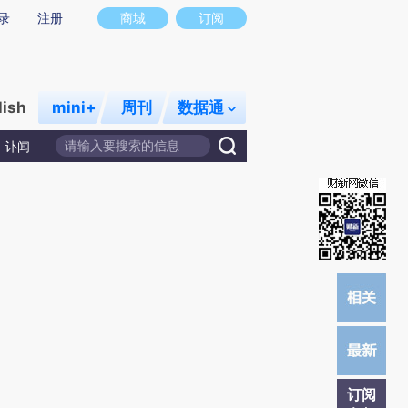
录
注册
商城
订阅
lish
mini+
周刊
数据通
讣闻
订阅