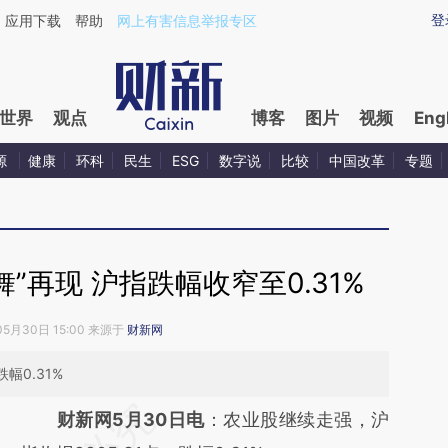
登
应用下载
帮助
网上有害信息举报专区
世界
观点
博客
图片
视频
Eng
源
健康
环科
民生
ESG
数字说
比较
中国改革
专题
”再现 沪指跌幅收窄至0.31%
05月30日 15:00 来源于
财新网
幅0.31%
财新网5月30日电
：农业股继续走强，沪