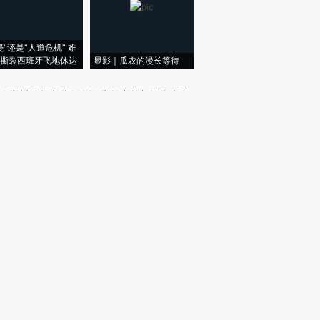
侵”还是“人道危机” 难
撕裂西班牙飞地休达
显影｜瓜农的漫长等待
｜
宇树发行市值610亿 先行者的加速和考验
｜
在岸人民币兑美元汇率连日升破6.75
我闻
｜
艾路明及多名股东被拘
｜
特朗普再签两份行政令限制出生公民权
周刊
｜
【封面报道】电力现货市场元年突进
新网主编精选版电邮
样例
新网新闻版电邮全新升级！财新网主编精心编
，每个工作日定时投递，篇篇重磅，可信可
。