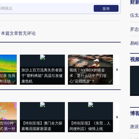
财
新网观点
发布
伍戈
罗志
本篇文章暂无评论
易峘
视
加沙上百万流离失所者困
视线｜HYROX的吸金
马航飞行员
纪录 当局
于“塑料烤箱” 高温引发健
术：是什么让中产们甘
粒摇头丸 尿
外活动
康危机
心“花钱找虐”？
毒品
博
【推广】走
找100种
【特别呈现】澳门全力探
【特别呈现】《东莞，人
会，让数智科
唐涯
式·第一对
索葡语国家新渠道
间便利店》倾情上线
业