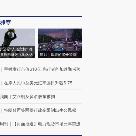
辑推荐
侵”还是“人道危机” 难
撕裂西班牙飞地休达
显影｜瓜农的漫长等待
｜
宇树发行市值610亿 先行者的加速和考验
｜
在岸人民币兑美元汇率连日升破6.75
我闻
｜
艾路明及多名股东被拘
｜
特朗普再签两份行政令限制出生公民权
周刊
｜
【封面报道】电力现货市场元年突进