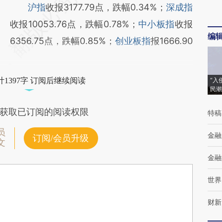
沪指
收报3177.79点，跌幅0.34%；
深成指
收报10053.76点，跌幅0.78%；
中小板指
收报
编
6356.75点，跌幅0.85%；
创业板指
报1666.90
1397字 订阅后继续阅读
“入
民潮
获取已订阅的阅读权限
特稿
员
金融
订阅/会员升级
文
金融
世界
财新