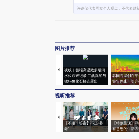
评论仅代表网友个人观点，不代表财
图片推荐
视线｜极端高温致多瑙河
水位跌破纪录 二战沉船与
韩国高温创百年
猛犸象化石接连露出
警告停止一切户
视听推荐
【不唯一答案】不止“养
【特别呈现】寻
老”
有意思的生活方