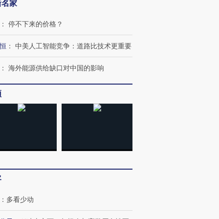
新名家
：
停不下来的价格？
恒
：
中美人工智能竞争：道路比技术更重要
：
海外能源供给缺口对中国的影响
频
跨国走私7万
视线｜被称为“蟑螂”的印
视线｜“入侵”还是“人道危
检体内含3种
度Z世代 用街头抗争将教
机”？难民潮撕裂西班牙
秘鲁纳斯
育部长拱下台
飞地休达
13人遇难
客
进第四届链博
【商旅对话】华住集团
技“链”接产
【特别呈现】寻找100种
CFO：不靠规模取胜，华
【特别呈
：
多看少动
有意思的生活方式·第三对
住三大增长引擎是什么？
有意思的