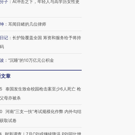
分子
：
AI冲击之下，年轻人与高学历女性更
坤
：
耳闻目睹的几位律师
日记
：
长护险覆盖全国 筹资和服务给予将持
码
波
：
“沉睡”的10万亿元公积金
新文章
45
泰国发生致命校园枪击案至少6人死亡 枪
父母亦被杀
40
河南“三支一扶”考试规模化作弊 内外勾结
获取试卷
4
财新调查｜7月CPI或继续降温 PPI同比增