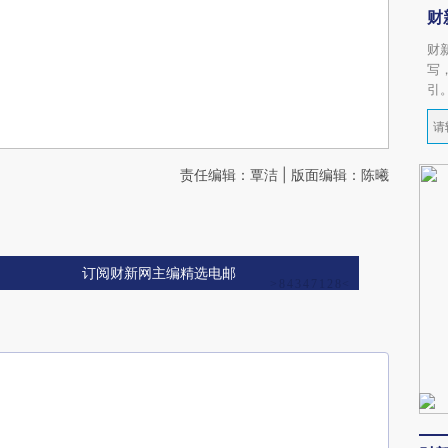
财
财
写
引
责任编辑：覃洁 | 版面编辑：陈曦
订阅财新网主编精选电邮