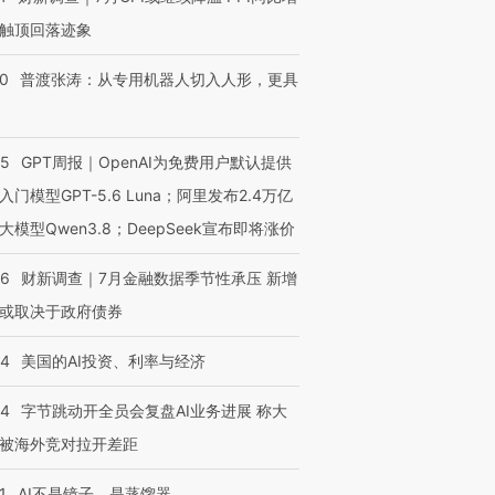
触顶回落迹象
00
普渡张涛：从专用机器人切入人形，更具
55
GPT周报｜OpenAI为免费用户默认提供
入门模型GPT-5.6 Luna；阿里发布2.4万亿
大模型Qwen3.8；DeepSeek宣布即将涨价
46
财新调查｜7月金融数据季节性承压 新增
或取决于政府债券
44
美国的AI投资、利率与经济
44
字节跳动开全员会复盘AI业务进展 称大
被海外竞对拉开差距
1
AI不是镜子，是蒸馏器