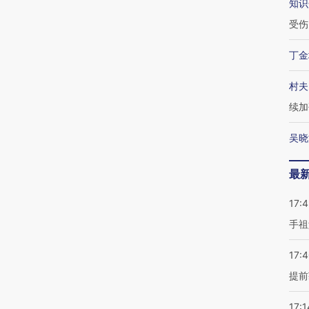
知识
受伤
丁金
村夫
续加
吴晓
最
17:
手祖
17:
提前
17:1