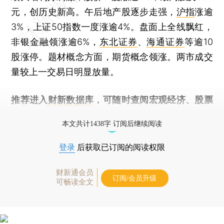
元，创历史新高。午后地产股逐步走强，
沪指
涨逾
3%，上证50指数一度涨逾4%。盘面上全线飘红，
非银金融领涨逾6%，
东北证券
、
海通证券
等逾10
股涨停。题材概念方面，期货概念领涨。两市成交
量较上一交易日明显放量。
推荐进入
财新数据库
，可随时查阅宏观经济、股票
债券、公司人物，财经数据尽在掌握。
本文共计1438字 订阅后继续阅读
登录
后获取已订阅的阅读权限
财新通会员
订阅/会员升级
可畅读全文