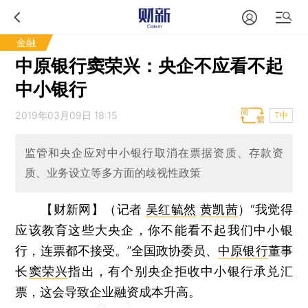
金融
中原银行窦荣兴：央企不应看不起
中小银行
2019年03月09日 18:15
T中
监管和央企应对中小银行取消在票据资质、存款资
质、业务设立等多方面的歧视性政策
【财新网】（记者
吴红毓然
黄凯茜
）
“我觉得
应该教育这些大央企，你不能看不起我们中小银
行，连票都不接受。”全国政协委员、
中原银行
董事
长
窦荣兴
指出，有个别央企拒收中小银行承兑汇
票，这会导致企业融资成本升高。