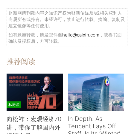
财新网所刊载内容之知识产权为财新传媒及/或相关权利人
专属所有或持有。未经许可，禁止进行转载、摘编、复制及
建立镜像等任何使用。
如有意愿转载，请发邮件至
hello@caixin.com
，获得书面
确认及授权后，方可转载。
推荐阅读
私房课
In Depth: As
向松祚：宏观经济70
Tencent Lays Off
讲，带你了解国内外
Staff, Is Its ‘Winter’