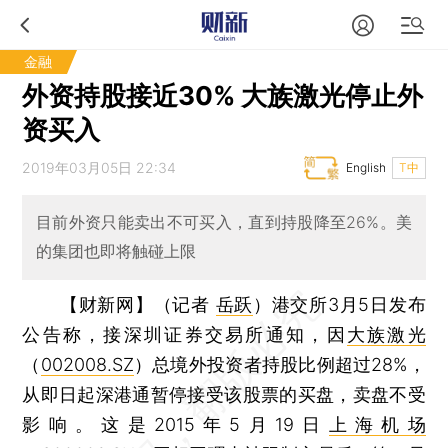
金融
外资持股接近30% 大族激光停止外
资买入
2019年03月05日 22:34
English
T中
目前外资只能卖出不可买入，直到持股降至26%。美
的集团也即将触碰上限
【财新网】（记者
岳跃
）
港交所3月5日发布
公告称，接深圳证券交易所通知，因
大族激光
（
002008.SZ
）总境外投资者持股比例超过28%，
从即日起深港通暂停接受该股票的买盘，卖盘不受
影响。这是2015年5月19日
上海机场