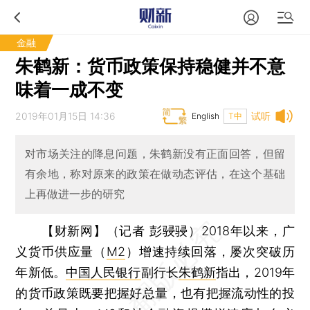
金融
朱鹤新：货币政策保持稳健并不意
味着一成不变
2019年01月15日 14:36
试听
English
T中
对市场关注的降息问题，朱鹤新没有正面回答，但留
有余地，称对原来的政策在做动态评估，在这个基础
上再做进一步的研究
【财新网】（记者 彭骎骎）
2018年以来，广
义货币供应量（
M2
）增速持续回落，屡次突破历
年新低。
中国人民银行
副行长
朱鹤新
指出，2019年
的货币政策既要把握好总量，也有把握流动性的投