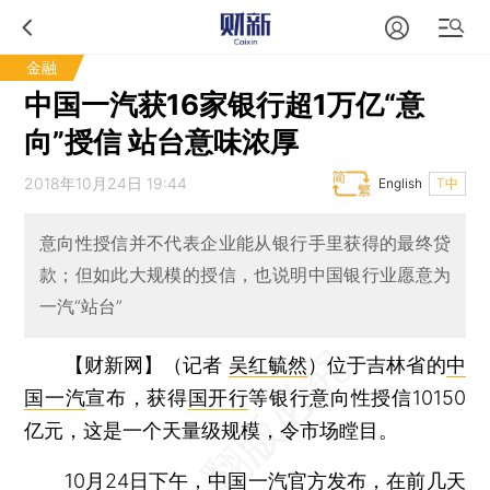
金融
中国一汽获16家银行超1万亿“意
向”授信 站台意味浓厚
2018年10月24日 19:44
English
T中
意向性授信并不代表企业能从银行手里获得的最终贷
款；但如此大规模的授信，也说明中国银行业愿意为
一汽“站台”
【财新网】（记者
吴红毓然
）
位于吉林省的
中
国一汽
宣布，获得
国开行
等银行意向性授信10150
亿元，这是一个天量级规模，令市场瞠目。
10月24日下午，中国一汽官方发布，在前几天