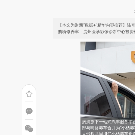
【本文为财新“数据+”精华内容推荐】陆奇出
购嗨修养车；贵州医学影像诊断中心投资
滴滴旗下一站式汽车服务平
部与嗨修养车合并为“小桔养
人钱程共同担任小桔养车负