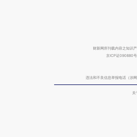
财新网所刊载内容之知识产
京ICP证090880号
违法和不良信息举报电话（涉网络暴力有
关