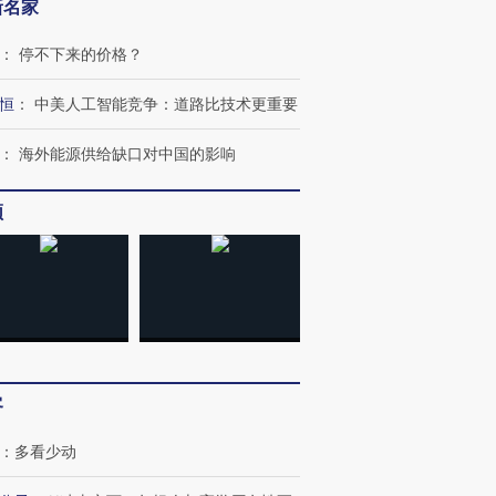
新名家
：
停不下来的价格？
恒
：
中美人工智能竞争：道路比技术更重要
：
海外能源供给缺口对中国的影响
频
客
：
多看少动