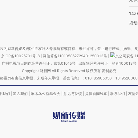
14:
撬动
权为财新传媒及/或相关权利人专属所有或持有。未经许可，禁止进行转载、摘编、
京ICP备10026701号-8
|
网信算备110105862729401250013号
|
京公网安备 11
广播电视节目制作经营许可证：京第01015号
|
出版物经营许可证：第直100013号
Copyright 财新网 All Rights Reserved 版权所有 复制必究
害信息举报、未成年人举报、谣言信息）：010-85905050 13195200605 举报邮
于我们
|
加入我们
|
啄木鸟公益基金会
|
意见与反馈
|
提供新闻线索
|
联系我们
|
友情