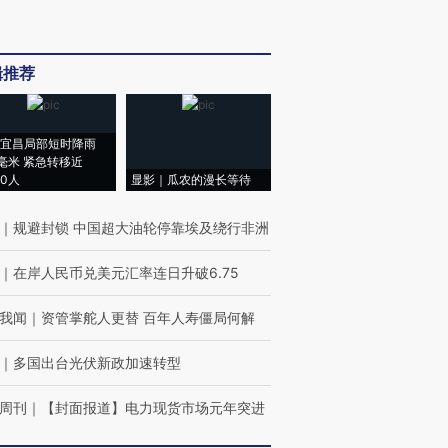
辑推荐
宜昌局部短时降雨
8毫米 紧急转移近
00人
显影｜瓜农的漫长等待
｜
规避封锁 中国超大油轮停靠埃及绕行非洲
｜
在岸人民币兑美元汇率连日升破6.75
我闻
｜
资管掌舵人更替 百年人寿僵局何解
｜
多国出台光伏新政加速转型
周刊
｜
【封面报道】电力现货市场元年突进