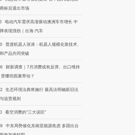
商标后退出市场
6
电动汽车需求高涨驱动澳洲车市增长 中
牌表现强劲｜出海·汽车
00
普渡机器人张涛：机器人规模化靠技术、
和产品共同突破
56
财新调查｜7月消费或有反弹、出口维持
 受哪些因素带动？
42
生态环境法典将施行 最高法明确新旧法
与追责规则
0
看空消费的“三大误区”
59
中东局势催化东南亚能源焦虑 多国出台
新政加速转型