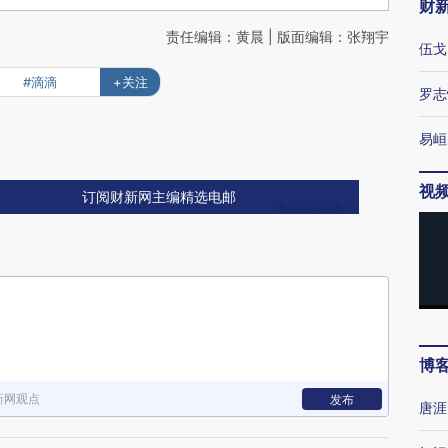
财
责任编辑：黄晨 | 版面编辑：张翔宇
伍戈
#滴滴
+关注
罗志
易峘
视
订阅财新网主编精选电邮
博
新网观点
发布
唐涯