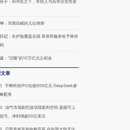
分子
：
AI冲击之下，年轻人与高学历女性更
坤
：
耳闻目睹的几位律师
日记
：
长护险覆盖全国 筹资和服务给予将持
OX的吸金
马航飞行员跨国走私7万
视线｜被称为“蟑螂”的印
码
让中产们甘
粒摇头丸 尿检体内含3种
度Z世代 用街头抗争将教
秘鲁纳斯
”？
毒品
育部长拱下台
13人遇难
波
：
“沉睡”的10万亿元公积金
新文章
0
宇树科技IPO估值600亿元 DeepSeek参
进第四届链博
【商旅对话】华住集团
技“链”接产
【特别呈现】寻找100种
CFO：不靠规模取胜，华
【特别呈
略配售
有意思的生活方式·第三对
住三大增长引擎是什么？
有意思的
22
油气市场剧烈波动现套利空间 嘉能可上
扭亏、净利增超50亿美元
6
贝恩资本宣布收购贡茶 在中国大陆无法