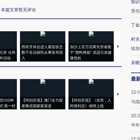
知识
本篇文章暂无评论
受伤
丁金
村夫
西班牙休达进入紧急状态
加沙上百万流离失所者困
视线｜HYR
续加
纪录 当局
数千非法移民从摩洛哥闯
于“塑料烤箱” 高温引发健
术：是什么
外活动
入
康危机
心“花钱找虐
吴晓
最
22:1
【推广】走
找100种
【特别呈现】澳门全力探
【特别呈现】《东莞，人
会，让数智科
与战
式·第一对
索葡语国家新渠道
间便利店》倾情上线
业
20:
半年
17:2