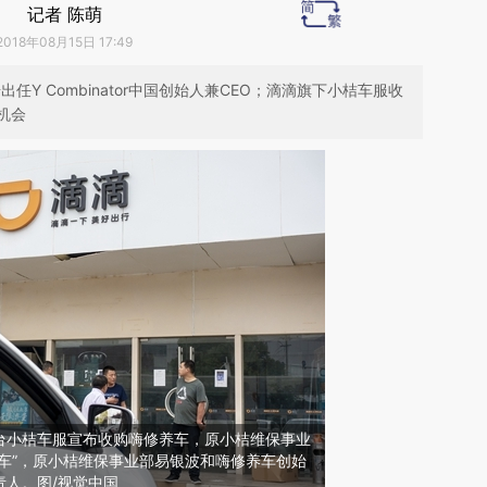
记者 陈萌
2018年08月15日 17:49
任Y Combinator中国创始人兼CEO；滴滴旗下小桔车服收
机会
台小桔车服宣布收购嗨修养车，原小桔维保事业
车”，原小桔维保事业部易银波和嗨修养车创始
责人。图/视觉中国