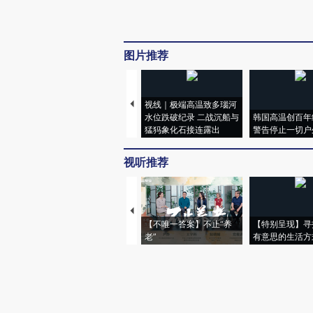
图片推荐
视线｜极端高温致多瑙河
水位跌破纪录 二战沉船与
韩国高温创百年
猛犸象化石接连露出
警告停止一切户
视听推荐
【不唯一答案】不止“养
【特别呈现】寻
老”
有意思的生活方