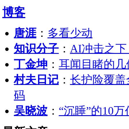
博客
唐涯
：
多看少动
知识分子
：
AI冲击之
丁金坤
：
耳闻目睹的几
村夫日记
：
长护险覆盖
码
吴晓波
：
“沉睡”的10