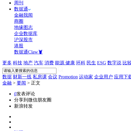
周刊
数据通
金融我闻
商圈
地缘图志
企业数据库
沪深股市
港股
数据通Claw🦞
更多
科技
地产
汽车
消费
能源
健康
环科
民生
ESG
数字说
比
数据
财新一线
私房课
会议
Promotion
运动家
企业用户
应用下
金融
>
要闻
>
正文
0
发表评论
分享到微信朋友圈
新浪转发