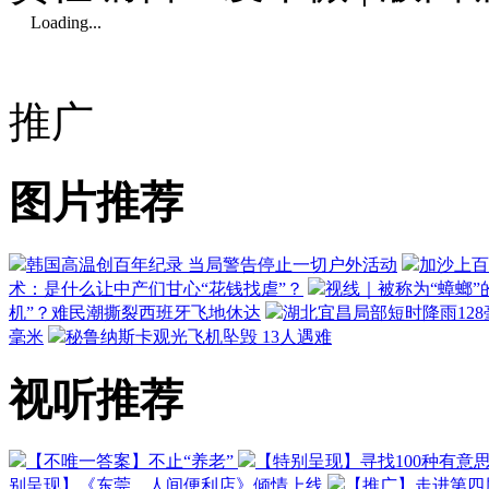
Loading...
推广
图片推荐
韩国高温创百年纪录 当局警告停止一切户外活动
加沙上百
术：是什么让中产们甘心“花钱找虐”？
视线｜被称为“蟑螂”
机”？难民潮撕裂西班牙飞地休达
湖北宜昌局部短时降雨128毫
毫米
秘鲁纳斯卡观光飞机坠毁 13人遇难
视听推荐
【不唯一答案】不止“养老”
【特别呈现】寻找100种有意
别呈现】《东莞，人间便利店》倾情上线
【推广】走进第四