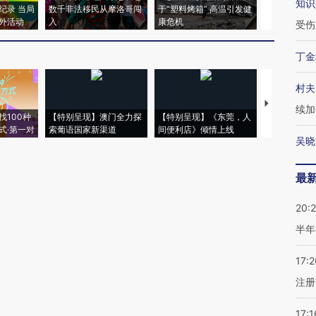
知识
纪录 当局
数千非法移民从摩洛哥闯
于“塑料烤箱” 高温引发健
术：是什么
外活动
入
康危机
心“花钱找虐
受伤
丁金
村夫
【推广】走
续加
找100种
【特别呈现】澳门全力探
【特别呈现】《东莞，人
会，让数智科
式·第一对
索葡语国家新渠道
间便利店》倾情上线
业
吴晓
最
20:
半年
17:2
注册
17:1