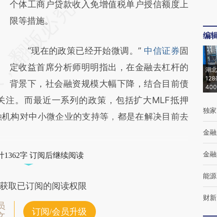
个体工商户贷款收入免增值税单户授信额度上
限等措施。
编
“现在的政策已经开始微调。”
中信证券
固
定收益首席分析师明明指出，在金融去杠杆的
湖北
12
背景下，社会融资规模大幅下降，结合目前债
40
关注。而最近一系列的政策，包括扩大MLF抵押
独家
融机构对中小微企业的支持等，都是在解决目前去
金融
金融
1362字 订阅后继续阅读
能源
获取已订阅的阅读权限
财新
员
订阅/会员升级
文