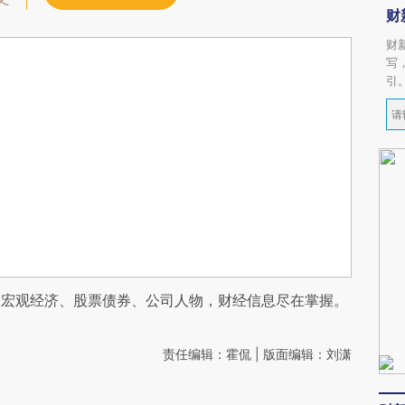
财
财
写
引
阅宏观经济、股票债券、公司人物，财经信息尽在掌握。
责任编辑：霍侃 | 版面编辑：刘潇