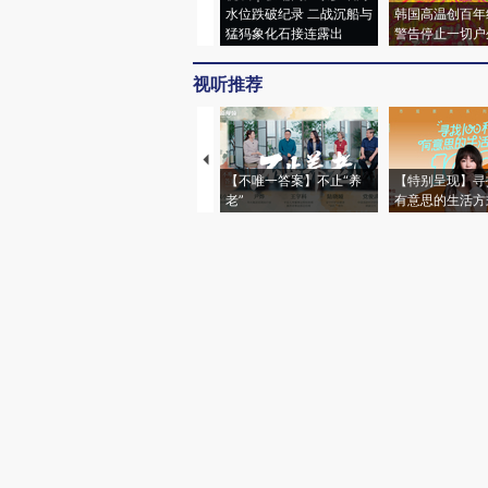
水位跌破纪录 二战沉船与
韩国高温创百年
猛犸象化石接连露出
警告停止一切户
视听推荐
【不唯一答案】不止“养
【特别呈现】寻
老”
有意思的生活方