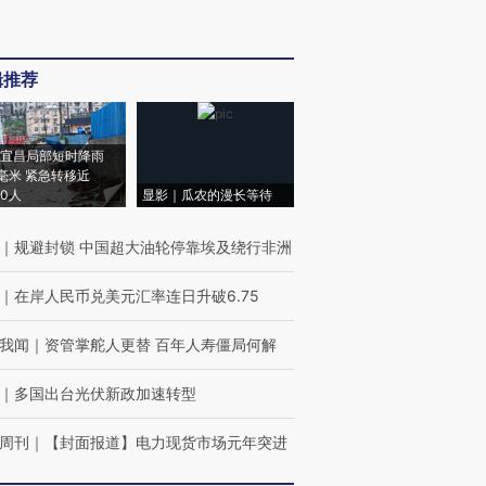
辑推荐
宜昌局部短时降雨
8毫米 紧急转移近
00人
显影｜瓜农的漫长等待
｜
规避封锁 中国超大油轮停靠埃及绕行非洲
｜
在岸人民币兑美元汇率连日升破6.75
我闻
｜
资管掌舵人更替 百年人寿僵局何解
｜
多国出台光伏新政加速转型
周刊
｜
【封面报道】电力现货市场元年突进