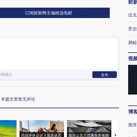
财
订阅财新网主编精选电邮
伍戈
罗志
易峘
视
新网观点
发布
本篇文章暂无评论
博
唐涯
西班牙休达进入紧急状态
加沙上百万流离失所者困
视线｜HYR