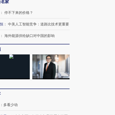
新名家
：
停不下来的价格？
恒
：
中美人工智能竞争：道路比技术更重要
：
海外能源供给缺口对中国的影响
频
客
：
多看少动
OX的吸金
马航飞行员跨国走私7万
视线｜被称为“蟑螂”的印