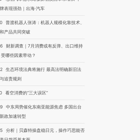
牌表现强劲｜出海·汽车
00
普渡机器人张涛：机器人规模化靠技术、
和产品共同突破
56
财新调查｜7月消费或有反弹、出口维持
 受哪些因素带动？
42
生态环境法典将施行 最高法明确新旧法
与追责规则
0
看空消费的“三大误区”
59
中东局势催化东南亚能源焦虑 多国出台
新政加速转型
05
分析｜贝森特操盘稳日元，操作巧思能否
美日货币基本面