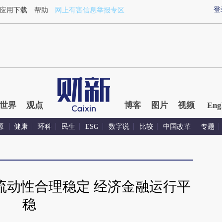
登
应用下载
帮助
网上有害信息举报专区
世界
观点
博客
图片
视频
Eng
源
健康
环科
民生
ESG
数字说
比较
中国改革
专题
流动性合理稳定 经济金融运行平
稳