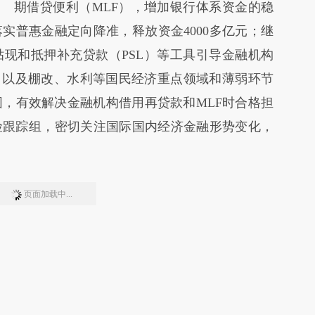
期借贷便利（MLF），增加银行体系资金的稳
实普惠金融定向降准，释放资金4000多亿元；继
现和抵押补充贷款（PSL）等工具引导金融机构
、以及棚改、水利等国民经济重点领域和薄弱环节
围，有效解决金融机构借用再贷款和MLF时合格担
险跟踪组，密切关注国际国内经济金融形势变化，
页面加载中...
版面编辑：刘明晖
金锁定期 允许套期保值
期借贷便利（MLF）担保品范围