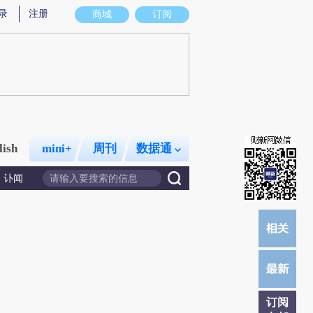
录
注册
商城
订阅
lish
mini+
周刊
数据通
讣闻
订阅