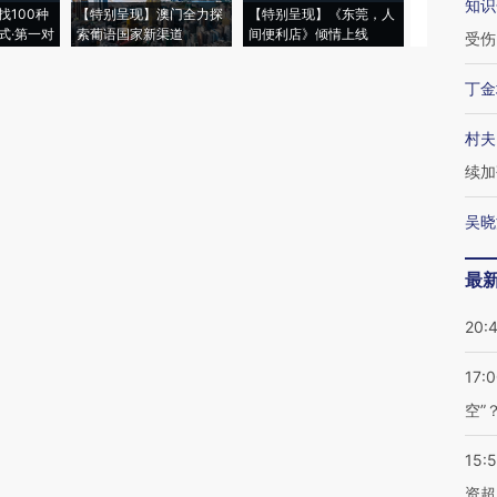
知识
找100种
【特别呈现】澳门全力探
【特别呈现】《东莞，人
会，让数智科
式·第一对
索葡语国家新渠道
间便利店》倾情上线
业
受伤
丁金
村夫
续加
吴晓
最
20:
17:
空”
15:
资超