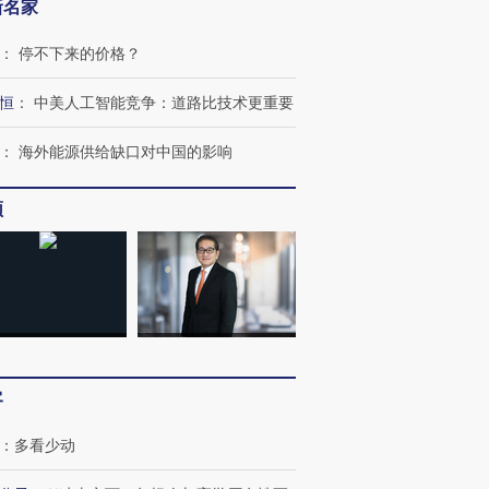
新名家
：
停不下来的价格？
恒
：
中美人工智能竞争：道路比技术更重要
：
海外能源供给缺口对中国的影响
频
跨国走私7万
视线｜被称为“蟑螂”的印
视线｜“入侵”还是“人道危
检体内含3种
度Z世代 用街头抗争将教
机”？难民潮撕裂西班牙
秘鲁纳斯
育部长拱下台
飞地休达
13人遇难
客
：
多看少动
进第四届链博
【商旅对话】华住集团