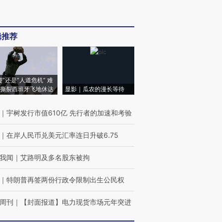
辑推荐
侵”还是“人道危机” 难
撕裂西班牙飞地休达
显影｜瓜农的漫长等待
｜
宇树发行市值610亿 先行者的加速和考验
｜
在岸人民币兑美元汇率连日升破6.75
我闻
｜
艾路明及多名股东被拘
｜
特朗普再签两份行政令限制出生公民权
周刊
｜
【封面报道】电力现货市场元年突进