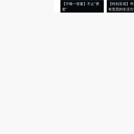
【不唯一答案】不止“养
【特别呈现】寻
老”
有意思的生活方