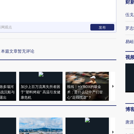
财
伍戈
新网观点
发布
罗志
易峘
本篇文章暂无评论
视
致多瑙河
加沙上百万流离失所者困
视线｜HYROX的吸金
马航飞行员
二战沉船与
于“塑料烤箱” 高温引发健
术：是什么让中产们甘
粒摇头丸 尿
露出
康危机
心“花钱找虐”？
毒品
博
唐涯
【推广】走