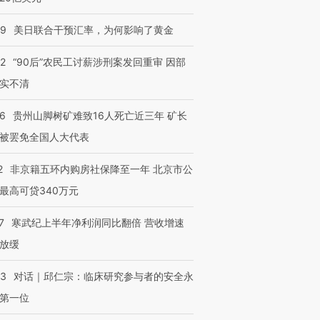
09
美日联合干预汇率，为何影响了黄金
32
“90后”农民工讨薪涉刑案发回重审 因部
实不清
36
贵州山脚树矿难致16人死亡近三年 矿长
被罢免全国人大代表
2
非京籍五环内购房社保降至一年 北京市公
最高可贷340万元
7
寒武纪上半年净利润同比翻倍 营收增速
放缓
53
对话｜邱仁宗：临床研究参与者的安全永
第一位