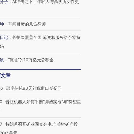
分子
：
AI冲击之下，年轻人与高学历女性更
技“链”接产
【特别呈现】寻找100种
CFO：不靠规模取胜，华
【特别呈
有意思的生活方式·第三对
住三大增长引擎是什么？
有意思的
坤
：
耳闻目睹的几位律师
日记
：
长护险覆盖全国 筹资和服务给予将持
码
波
：
“沉睡”的10万亿元公积金
新文章
46
离岸信托90天补税窗口期疑问
00
普渡机器人如何平衡“脚踏实地”与“仰望星
？
57
特朗普召开矿业圆桌会 拟向关键矿产投
20亿美元