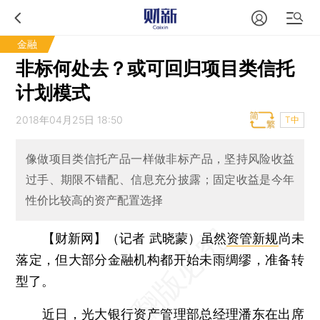
金融
非标何处去？或可回归项目类信托
计划模式
2018年04月25日 18:50
T中
像做项目类信托产品一样做非标产品，坚持风险收益
过手、期限不错配、信息充分披露；固定收益是今年
性价比较高的资产配置选择
【财新网】（记者 武晓蒙）
虽然
资管新规
尚未
落定，但大部分金融机构都开始未雨绸缪，准备转
型了。
近日，
光大银行
资产管理部总经理
潘东
在出席