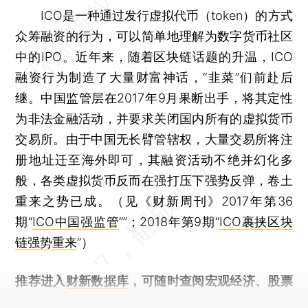
ICO是一种通过发行虚拟代币（token）的方式
众筹融资的行为，可以简单地理解为数字货币社区
中的IPO。近年来，随着区块链话题的升温，ICO
融资行为制造了大量财富神话，“韭菜”们前赴后
继。中国监管层在2017年9月果断出手，将其定性
为非法金融活动，并要求关闭国内所有的虚拟货币
交易所。由于中国无长臂管辖权，大量交易所将注
册地址迁至海外即可，其融资活动不绝并幻化多
般，各类虚拟货币反而在强打压下强势反弹，卷土
重来之势已成。（见《财新周刊》2017年第36
期“
ICO中国强监管
””；2018年第9期“
ICO裹挟区块
链强势重来
”）
推荐进入
财新数据库
，可随时查阅宏观经济、股票
债券、公司人物，财经信息尽在掌握。