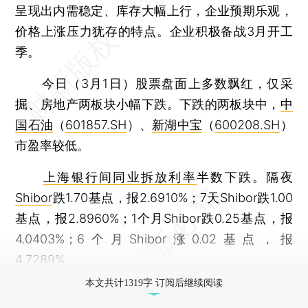
呈现出内需稳定、库存大幅上行，企业预期乐观，
价格上涨压力犹存的特点。企业积极备战3月开工
季。
今日（3月1日）股票盘面上多数飘红，仅采
掘、房地产两板块小幅下跌。下跌的两板块中，
中
国石油
（
601857.SH
）、
新湖中宝
（
600208.SH
）
市盈率较低。
上海银行间同业拆放利率
半数下跌。隔夜
Shibor
跌1.70基点，报2.6910%；7天Shibor跌1.00
基点，报2.8960%；1个月Shibor跌0.25基点，报
4.0403%；6个月Shibor涨0.02基点，报
4.7289%。
本文共计1319字 订阅后继续阅读