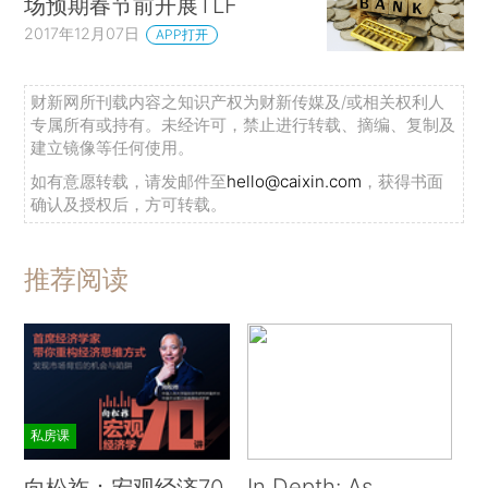
场预期春节前开展TLF
2017年12月07日
APP打开
财新网所刊载内容之知识产权为财新传媒及/或相关权利人
专属所有或持有。未经许可，禁止进行转载、摘编、复制及
建立镜像等任何使用。
如有意愿转载，请发邮件至
hello@caixin.com
，获得书面
确认及授权后，方可转载。
推荐阅读
私房课
In Depth: As
向松祚：宏观经济70