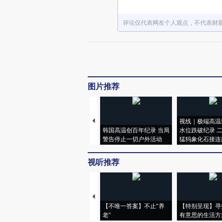
评论仅代表网友个人观点，不代表财
图片推荐
视线｜极端高温
韩国高温创百年纪录 当局
水位跌破纪录 
警告停止一切户外活动
猛犸象化石接连
视听推荐
【不唯一答案】不止“养
【特别呈现】寻
老”
有意思的生活方