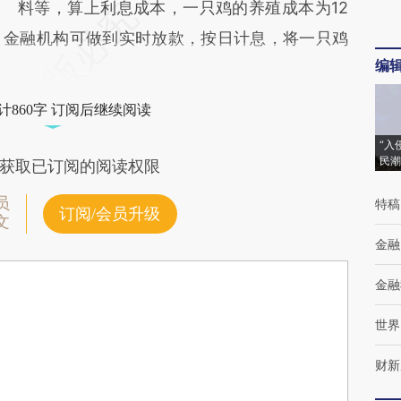
料等，算上利息成本，一只鸡的养殖成本为12
，金融机构可做到实时放款，按日计息，将一只鸡
编
计860字 订阅后继续阅读
“入
民潮
获取已订阅的阅读权限
员
特稿
订阅/会员升级
文
金融
金融
世界
财新