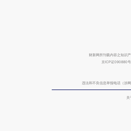
财新网所刊载内容之知识产
京ICP证090880号
违法和不良信息举报电话（涉网络暴力有
关