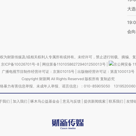
大选
19:0
会向
权为财新传媒及/或相关权利人专属所有或持有。未经许可，禁止进行转载、摘编、
京ICP备10026701号-8
|
网信算备110105862729401250013号
|
京公网安备 11
广播电视节目制作经营许可证：京第01015号
|
出版物经营许可证：第直100013号
Copyright 财新网 All Rights Reserved 版权所有 复制必究
害信息举报、未成年人举报、谣言信息）：010-85905050 13195200605 举报邮
于我们
|
加入我们
|
啄木鸟公益基金会
|
意见与反馈
|
提供新闻线索
|
联系我们
|
友情