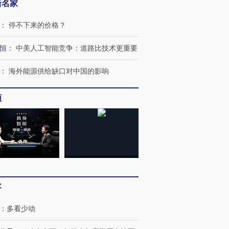
新名家
：
停不下来的价格？
恒
：
中美人工智能竞争：道路比技术更重要
：
海外能源供给缺口对中国的影响
频
跨国走私7万
视线｜被称为“蟑螂”的印
视线｜“入侵”还是“人道危
检体内含3种
度Z世代 用街头抗争将教
机”？难民潮撕裂西班牙
秘鲁纳斯
育部长拱下台
飞地休达
13人遇难
客
进第四届链博
【商旅对话】华住集团
：
多看少动
技“链”接产
【特别呈现】寻找100种
CFO：不靠规模取胜，华
【特别呈
有意思的生活方式·第三对
住三大增长引擎是什么？
有意思的