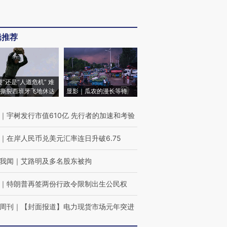
辑推荐
侵”还是“人道危机” 难
撕裂西班牙飞地休达
显影｜瓜农的漫长等待
｜
宇树发行市值610亿 先行者的加速和考验
｜
在岸人民币兑美元汇率连日升破6.75
我闻
｜
艾路明及多名股东被拘
｜
特朗普再签两份行政令限制出生公民权
周刊
｜
【封面报道】电力现货市场元年突进