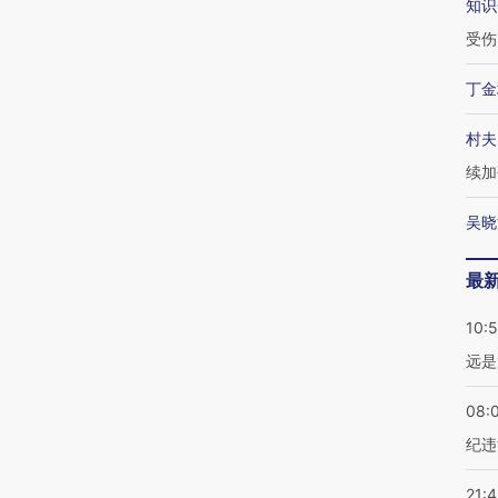
知识
受伤
丁金
村夫
续加
吴晓
最
10:
远是
08:
纪违
21: