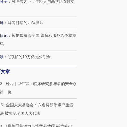
分子
：
AI冲击之下，年轻人与高学历女性更
坤
：
耳闻目睹的几位律师
日记
：
长护险覆盖全国 筹资和服务给予将持
码
波
：
“沉睡”的10万亿元公积金
新文章
53
对话｜邱仁宗：临床研究参与者的安全永
第一位
06
全国人大常委会：六名将领涉嫌严重违
法 被罢免全国人大代表
43
7月美国劳动力市场意外放缓 岗位减少