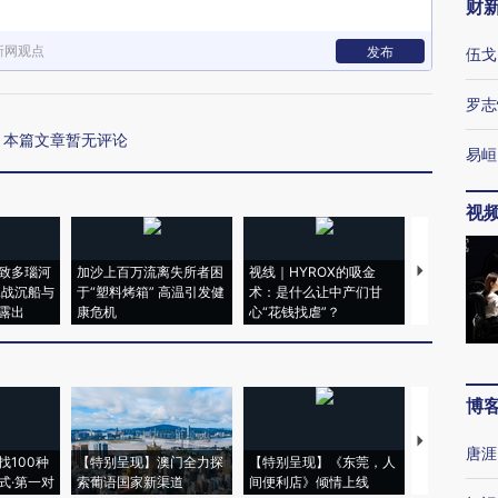
财
新网观点
发布
伍戈
罗志
本篇文章暂无评论
易峘
视
致多瑙河
加沙上百万流离失所者困
视线｜HYROX的吸金
马航飞行员
二战沉船与
于“塑料烤箱” 高温引发健
术：是什么让中产们甘
粒摇头丸 尿
露出
康危机
心“花钱找虐”？
毒品
博
【推广】走
唐涯
找100种
【特别呈现】澳门全力探
【特别呈现】《东莞，人
会，让数智科
式·第一对
索葡语国家新渠道
间便利店》倾情上线
业