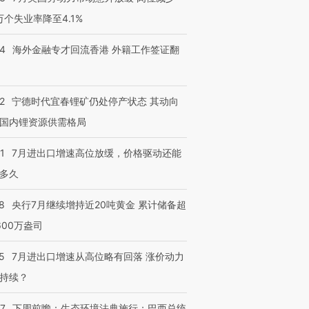
3万个失业率降至4.1%
14
海外金融专才回流香港 外籍工作签证翻
2
宁德时代宜春锂矿仍处停产状态 其动向
国内锂资源供需格局
1
7月进出口增速高位放缓，价格驱动还能
多久
8
央行7月继续增持近20吨黄金 累计储备超
600万盎司
5
7月进出口增速从高位略有回落 涨价动力
持续？
07
下周前瞻：生态环境法典施行；巴西总统