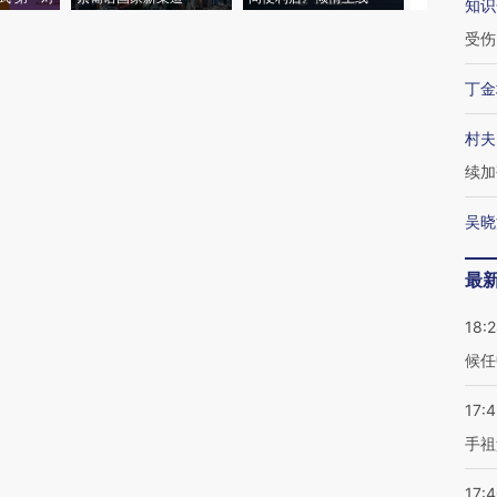
知识
受伤
丁金
村夫
续加
吴晓
最
18:
候任
17:
手祖
17: