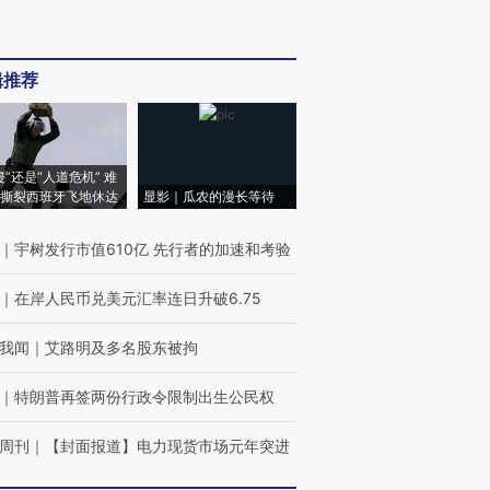
辑推荐
侵”还是“人道危机” 难
撕裂西班牙飞地休达
显影｜瓜农的漫长等待
｜
宇树发行市值610亿 先行者的加速和考验
｜
在岸人民币兑美元汇率连日升破6.75
我闻
｜
艾路明及多名股东被拘
｜
特朗普再签两份行政令限制出生公民权
周刊
｜
【封面报道】电力现货市场元年突进