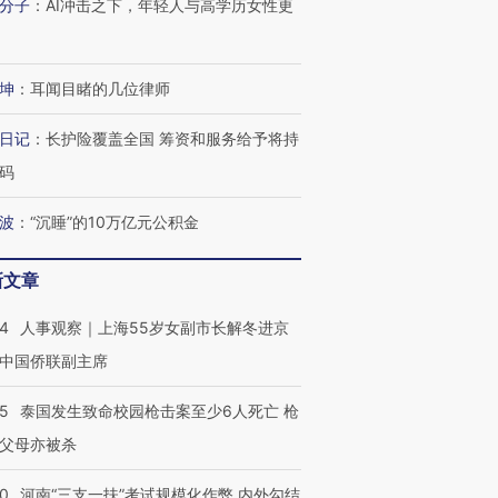
分子
：
AI冲击之下，年轻人与高学历女性更
坤
：
耳闻目睹的几位律师
日记
：
长护险覆盖全国 筹资和服务给予将持
码
波
：
“沉睡”的10万亿元公积金
新文章
24
人事观察｜上海55岁女副市长解冬进京
中国侨联副主席
45
泰国发生致命校园枪击案至少6人死亡 枪
父母亦被杀
40
河南“三支一扶”考试规模化作弊 内外勾结