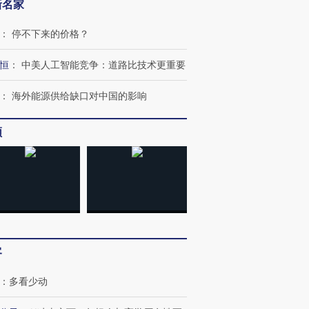
新名家
：
停不下来的价格？
恒
：
中美人工智能竞争：道路比技术更重要
：
海外能源供给缺口对中国的影响
频
跨国走私7万
视线｜被称为“蟑螂”的印
视线｜“入侵”还是“人道危
检体内含3种
度Z世代 用街头抗争将教
机”？难民潮撕裂西班牙
秘鲁纳斯
育部长拱下台
飞地休达
13人遇难
客
：
多看少动
进第四届链博
【商旅对话】华住集团
技“链”接产
【特别呈现】寻找100种
CFO：不靠规模取胜，华
【特别呈
有意思的生活方式·第三对
住三大增长引擎是什么？
有意思的