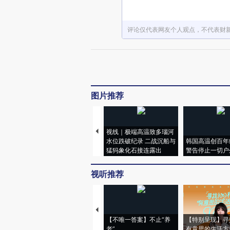
评论仅代表网友个人观点，不代表财
图片推荐
视线｜极端高温致多瑙河
水位跌破纪录 二战沉船与
韩国高温创百年
猛犸象化石接连露出
警告停止一切户
视听推荐
【不唯一答案】不止“养
【特别呈现】寻
老”
有意思的生活方