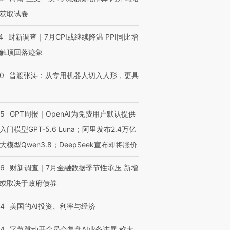
获取试卷
4
财新调查｜7月CPI或继续降温 PPI同比增
触顶回落迹象
00
普渡张涛：从专用机器人切入人形，更具
55
GPT周报｜OpenAI为免费用户默认提供
入门模型GPT-5.6 Luna；阿里发布2.4万亿
大模型Qwen3.8；DeepSeek宣布即将涨价
46
财新调查｜7月金融数据季节性承压 新增
或取决于政府债券
44
美国的AI投资、利率与经济
44
字节跳动开全员会复盘AI业务进展 称大