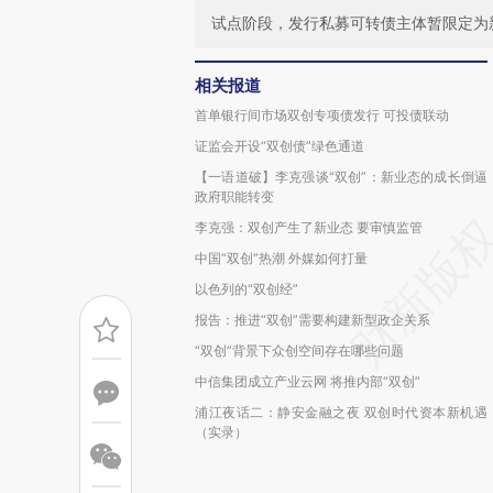
试点阶段，发行私募可转债主体暂限定为
相关报道
首单银行间市场双创专项债发行 可投债联动
证监会开设“双创债”绿色通道
【一语道破】李克强谈“双创”：新业态的成长倒逼
政府职能转变
李克强：双创产生了新业态 要审慎监管
中国“双创”热潮 外媒如何打量
以色列的“双创经”
报告：推进“双创”需要构建新型政企关系
“双创”背景下众创空间存在哪些问题
中信集团成立产业云网 将推内部“双创”
浦江夜话二：静安金融之夜 双创时代资本新机遇
（实录）