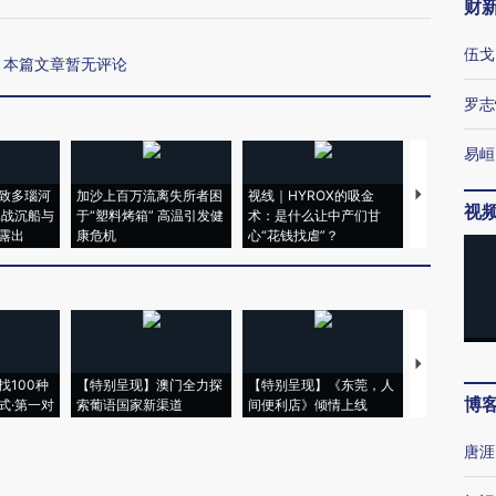
财
伍戈
本篇文章暂无评论
罗志
易峘
致多瑙河
加沙上百万流离失所者困
视线｜HYROX的吸金
马航飞行员
视
二战沉船与
于“塑料烤箱” 高温引发健
术：是什么让中产们甘
粒摇头丸 尿
露出
康危机
心“花钱找虐”？
毒品
【推广】走
找100种
【特别呈现】澳门全力探
【特别呈现】《东莞，人
会，让数智科
博
式·第一对
索葡语国家新渠道
间便利店》倾情上线
业
唐涯