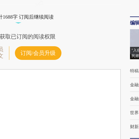
1688字 订阅后继续阅读
编
获取已订阅的阅读权限
员
“入
订阅/会员升级
文
民潮
特稿
金融
金融
世界
财新