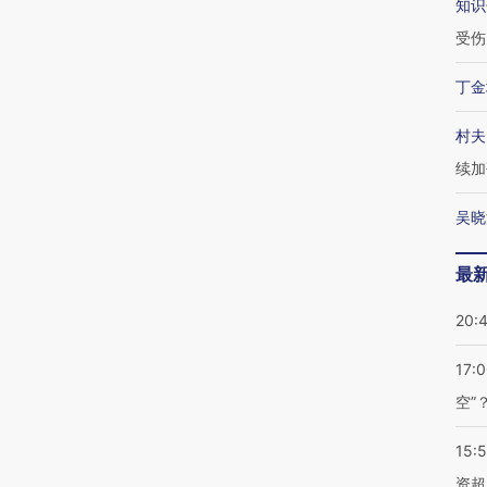
知识
受伤
丁金
村夫
续加
吴晓
最
20:
17:
空”
15:
资超