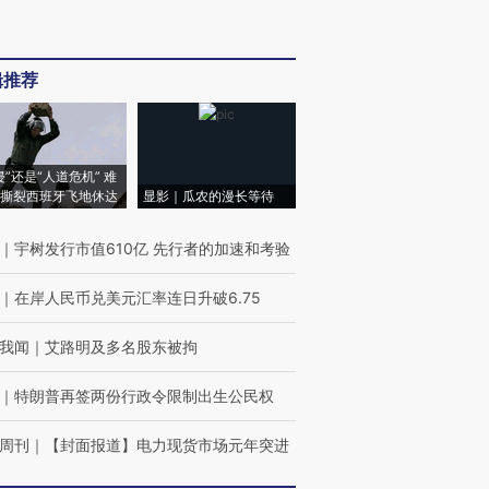
辑推荐
侵”还是“人道危机” 难
撕裂西班牙飞地休达
显影｜瓜农的漫长等待
｜
宇树发行市值610亿 先行者的加速和考验
｜
在岸人民币兑美元汇率连日升破6.75
我闻
｜
艾路明及多名股东被拘
｜
特朗普再签两份行政令限制出生公民权
周刊
｜
【封面报道】电力现货市场元年突进