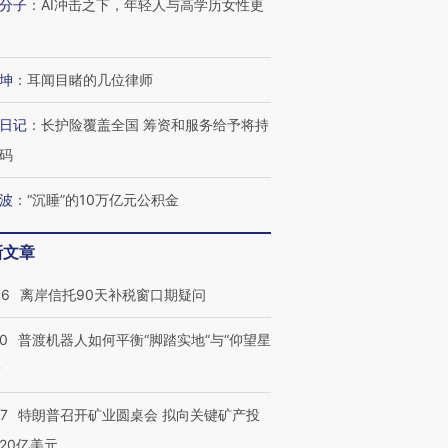
分子
：
AI冲击之下，年轻人与高学历女性更
坤
：
耳闻目睹的几位律师
日记
：
长护险覆盖全国 筹资和服务给予将持
码
波
：
“沉睡”的10万亿元公积金
新文章
46
离岸信托90天补税窗口期疑问
00
普渡机器人如何平衡“脚踏实地”与“仰望星
？
57
特朗普召开矿业圆桌会 拟向关键矿产投
20亿美元