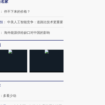
新名家
：
停不下来的价格？
恒
：
中美人工智能竞争：道路比技术更重要
：
海外能源供给缺口对中国的影响
跨国走私7万
视线｜被称为“蟑螂”的印
视线｜“入侵”还是“人道危
频
检体内含3种
度Z世代 用街头抗争将教
机”？难民潮撕裂西班牙
秘鲁纳斯
育部长拱下台
飞地休达
13人遇难
进第四届链博
【商旅对话】华住集团
技“链”接产
【特别呈现】寻找100种
CFO：不靠规模取胜，华
【特别呈
客
有意思的生活方式·第三对
住三大增长引擎是什么？
有意思的
：
多看少动