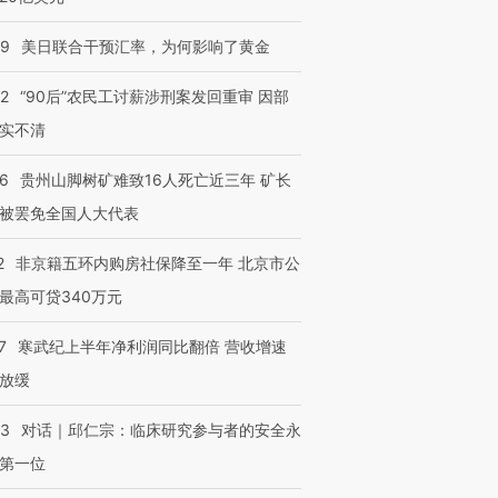
09
美日联合干预汇率，为何影响了黄金
32
“90后”农民工讨薪涉刑案发回重审 因部
实不清
36
贵州山脚树矿难致16人死亡近三年 矿长
被罢免全国人大代表
2
非京籍五环内购房社保降至一年 北京市公
最高可贷340万元
7
寒武纪上半年净利润同比翻倍 营收增速
放缓
53
对话｜邱仁宗：临床研究参与者的安全永
第一位