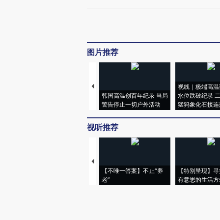
图片推荐
视线｜极端高温
韩国高温创百年纪录 当局
水位跌破纪录 
警告停止一切户外活动
猛犸象化石接连
视听推荐
【不唯一答案】不止“养
【特别呈现】寻
老”
有意思的生活方