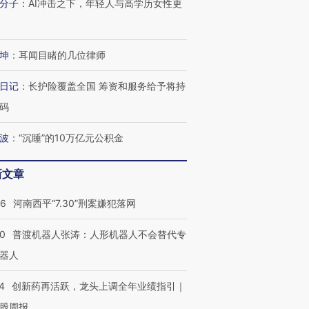
分子
：
AI冲击之下，年轻人与高学历女性更
有意思的生活方式·第三对
住三大增长引擎是什么？
有意思的
坤
：
耳闻目睹的几位律师
日记
：
长护险覆盖全国 筹资和服务给予将持
码
波
：
“沉睡”的10万亿元公积金
新文章
26
河南西平“7.30”刑案嫌犯落网
00
普渡机器人张涛：人形机器人不会替代专
器人
4
创新药再活跃，龙头上调全年业绩指引｜
股周报