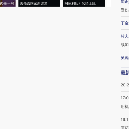
知识
式·第一对
索葡语国家新渠道
间便利店》倾情上线
业
受伤
丁金
村夫
续加
吴晓
最
20:
17:
用机
16:1
医药