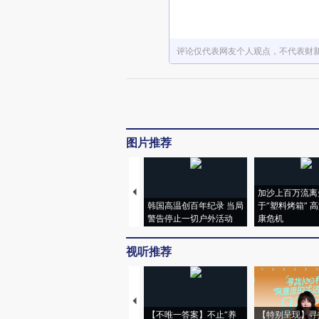
评论仅代表网友个人观点，不代表财
图片推荐
加沙上百万流离
韩国高温创百年纪录 当局
于“塑料烤箱” 
警告停止一切户外活动
康危机
视听推荐
【不唯一答案】不止“养
【特别呈现】寻