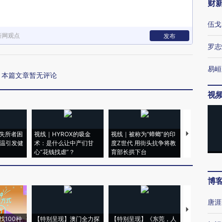
财
伍戈
新网观点
发布
罗志
易峘
本篇文章暂无评论
视
失所者困
视线｜HYROX的吸金
视线｜被称为“蟑螂”的印
视线｜“入侵
高温引发健
术：是什么让中产们甘
度Z世代 用街头抗争将教
机”？难民潮
心“花钱找虐”？
育部长拱下台
飞地休达
博
唐涯
【推广】走
找100种
【特别呈现】澳门全力探
【特别呈现】《东莞，人
会，让数智科