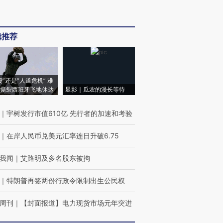
辑推荐
侵”还是“人道危机” 难
撕裂西班牙飞地休达
显影｜瓜农的漫长等待
｜
宇树发行市值610亿 先行者的加速和考验
｜
在岸人民币兑美元汇率连日升破6.75
我闻
｜
艾路明及多名股东被拘
｜
特朗普再签两份行政令限制出生公民权
周刊
｜
【封面报道】电力现货市场元年突进