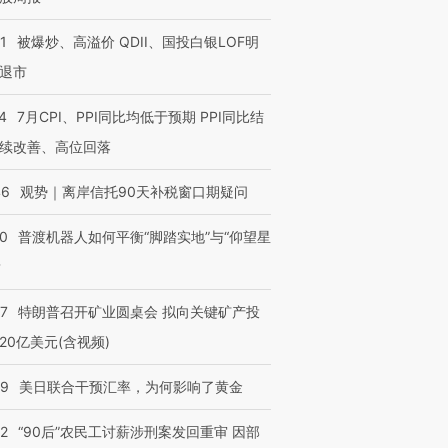
1
被爆炒、高溢价 QDII、国投白银LOF明
退市
4
7月CPI、PPI同比均低于预期 PPI同比结
续改善、高位回落
46
观势｜离岸信托90天补税窗口期疑问
00
普渡机器人如何平衡“脚踏实地”与“仰望星
？
57
特朗普召开矿业圆桌会 拟向关键矿产投
20亿美元(含视频)
09
美日联合干预汇率，为何影响了黄金
32
“90后”农民工讨薪涉刑案发回重审 因部