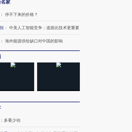
新名家
：
停不下来的价格？
恒
：
中美人工智能竞争：道路比技术更重要
：
海外能源供给缺口对中国的影响
频
”还是“人道危
湖北宜昌局部短时降雨
哈尔滨遭遇短时极端强降
撕裂西班牙
128毫米 紧急转移近
雨 3小时累计雨量超80毫
秘鲁纳斯
4000人
米
13人遇难
客
：
多看少动
进第四届链博
【商旅对话】华住集团
技“链”接产
【特别呈现】寻找100种
CFO：不靠规模取胜，华
【特别呈