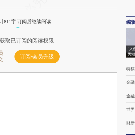
计811字 订阅后继续阅读
编
获取已订阅的阅读权限
“入
员
民潮
订阅/会员升级
文
特稿
金融
金融
世界
财新