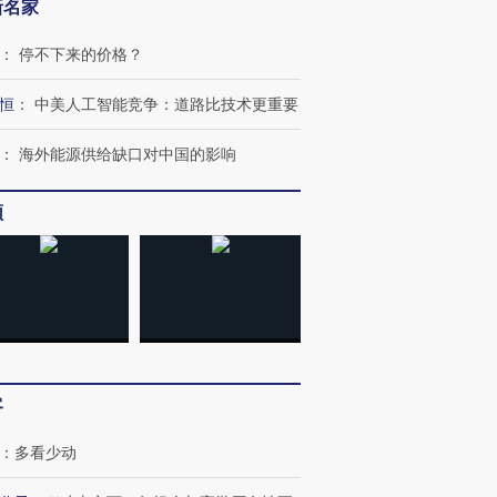
新名家
：
停不下来的价格？
恒
：
中美人工智能竞争：道路比技术更重要
：
海外能源供给缺口对中国的影响
频
跨国走私7万
视线｜被称为“蟑螂”的印
视线｜“入侵”还是“人道危
检体内含3种
度Z世代 用街头抗争将教
机”？难民潮撕裂西班牙
秘鲁纳斯
育部长拱下台
飞地休达
13人遇难
进第四届链博
【商旅对话】华住集团
客
技“链”接产
【特别呈现】寻找100种
CFO：不靠规模取胜，华
【特别呈
有意思的生活方式·第三对
住三大增长引擎是什么？
有意思的
：
多看少动