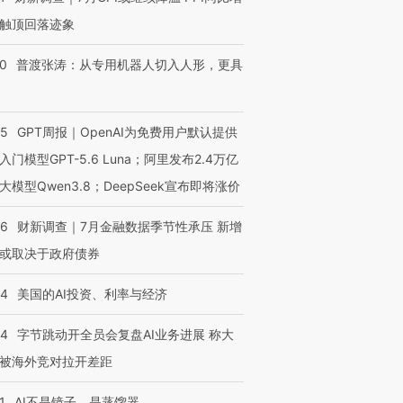
触顶回落迹象
00
普渡张涛：从专用机器人切入人形，更具
55
GPT周报｜OpenAI为免费用户默认提供
入门模型GPT-5.6 Luna；阿里发布2.4万亿
大模型Qwen3.8；DeepSeek宣布即将涨价
46
财新调查｜7月金融数据季节性承压 新增
或取决于政府债券
44
美国的AI投资、利率与经济
44
字节跳动开全员会复盘AI业务进展 称大
被海外竞对拉开差距
1
AI不是镜子，是蒸馏器