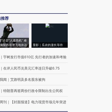
辑推荐
侵”还是“人道危机” 难
撕裂西班牙飞地休达
显影｜瓜农的漫长等待
｜
宇树发行市值610亿 先行者的加速和考验
｜
在岸人民币兑美元汇率连日升破6.75
我闻
｜
艾路明及多名股东被拘
｜
特朗普再签两份行政令限制出生公民权
周刊
｜
【封面报道】电力现货市场元年突进