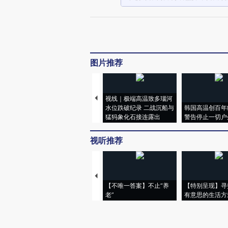
图片推荐
视线｜极端高温致多瑙河
水位跌破纪录 二战沉船与
韩国高温创百年
猛犸象化石接连露出
警告停止一切户
视听推荐
【不唯一答案】不止“养
【特别呈现】寻
老”
有意思的生活方