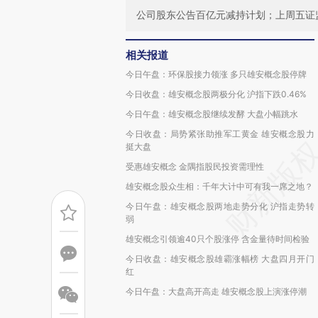
公司股东公告百亿元减持计划；上周五证
相关报道
今日午盘：环保股接力领涨 多只雄安概念股停牌
今日收盘：雄安概念股两极分化 沪指下跌0.46%
今日午盘：雄安概念股继续发酵 大盘小幅跳水
今日收盘：局势紧张助推军工黄金 雄安概念股力
挺大盘
受惠雄安概念 金隅指股民投资需理性
雄安概念股众生相：千年大计中可有我一席之地？
今日午盘：雄安概念股两地走势分化 沪指走势转
弱
雄安概念引领逾40只个股涨停 含金量待时间检验
今日收盘：雄安概念股雄霸涨幅榜 大盘四月开门
红
今日午盘：大盘高开高走 雄安概念股上演涨停潮