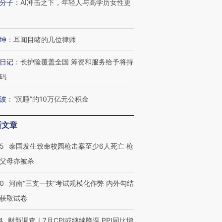
分子
：
AI冲击之下，年轻人与高学历女性更
坤
：
耳闻目睹的几位律师
日记
：
长护险覆盖全国 筹资和服务给予将持
码
波
：
“沉睡”的10万亿元公积金
新文章
45
泰国发生致命校园枪击案至少6人死亡 枪
父母亦被杀
40
河南“三支一扶”考试规模化作弊 内外勾结
获取试卷
4
财新调查｜7月CPI或继续降温 PPI同比增