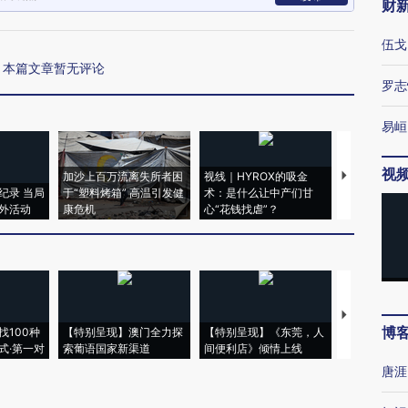
财
伍戈
本篇文章暂无评论
罗志
易峘
视
加沙上百万流离失所者困
视线｜HYROX的吸金
马航飞行员
纪录 当局
于“塑料烤箱” 高温引发健
术：是什么让中产们甘
粒摇头丸 尿
外活动
康危机
心“花钱找虐”？
毒品
【推广】走
博
找100种
【特别呈现】澳门全力探
【特别呈现】《东莞，人
会，让数智科
式·第一对
索葡语国家新渠道
间便利店》倾情上线
业
唐涯