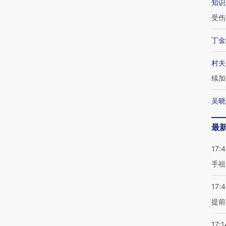
知识
受伤
丁金
村夫
续加
吴晓
最
17:
手祖
17:
提前
17:1