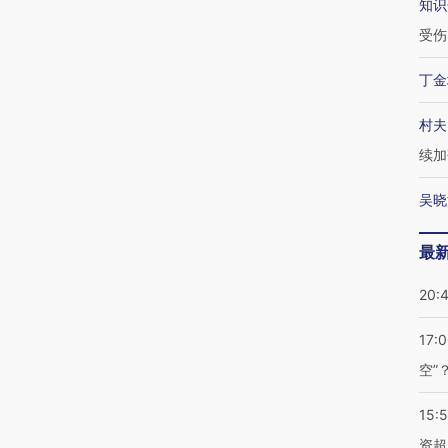
知识
受伤
丁金
村夫
续加
吴晓
最
20:
17:
空”
15:
资超