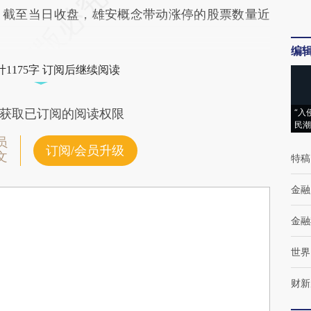
。截至当日收盘，雄安概念带动涨停的股票数量近
编
1175字 订阅后继续阅读
获取已订阅的阅读权限
“入
民潮
员
订阅/会员升级
文
特稿
金融
金融
世界
财新