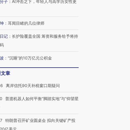
分子
：
AI冲击之下，年轻人与高学历女性更
坤
：
耳闻目睹的几位律师
日记
：
长护险覆盖全国 筹资和服务给予将持
码
波
：
“沉睡”的10万亿元公积金
新文章
46
离岸信托90天补税窗口期疑问
00
普渡机器人如何平衡“脚踏实地”与“仰望星
？
57
特朗普召开矿业圆桌会 拟向关键矿产投
20亿美元