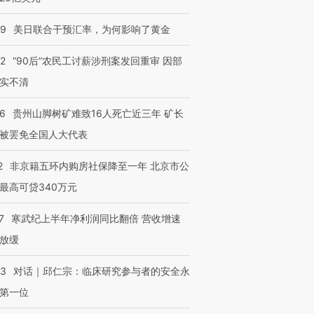
09
美日联合干预汇率，为何影响了黄金
32
“90后”农民工讨薪涉刑案发回重审 因部
实不清
36
贵州山脚树矿难致16人死亡近三年 矿长
被罢免全国人大代表
2
非京籍五环内购房社保降至一年 北京市公
最高可贷340万元
7
寒武纪上半年净利润同比翻倍 营收增速
放缓
53
对话｜邱仁宗：临床研究参与者的安全永
第一位