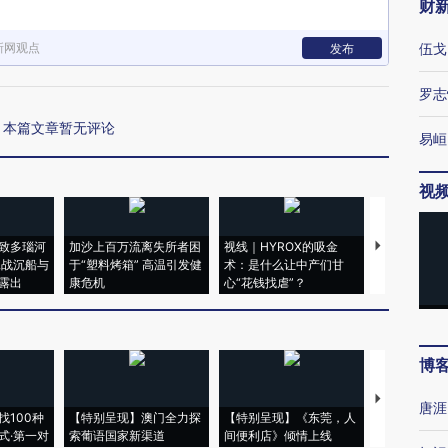
财
新网观点
伍戈
发布
罗志
本篇文章暂无评论
易峘
视
致多瑙河
加沙上百万流离失所者困
视线｜HYROX的吸金
马航飞行员
二战沉船与
于“塑料烤箱” 高温引发健
术：是什么让中产们甘
粒摇头丸 尿
露出
康危机
心“花钱找虐”？
毒品
博
【推广】走
唐涯
找100种
【特别呈现】澳门全力探
【特别呈现】《东莞，人
会，让数智科
式·第一对
索葡语国家新渠道
间便利店》倾情上线
业