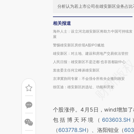
分析认为若上市公司在雄安新区业务占比
相关报道
海外人士：设立河北雄安新区将助力中国可持续发
展
警惕雄安新区房价现A股IPO尴尬
雄安新区：对土地、建设和房地产交易依法管控
人民日报：雄安新区不是迁都 也非首都副中心
发改委主任何立峰谈雄安新区
京津冀协同专家：不会强令所有央企搬到雄安
徐匡迪：雄安新区的选址、功能和开发
个股涨停。4月5日，wind增加
包括博天环境（
603603.SH
（
603778.SH
）、洛阳钼业（
603