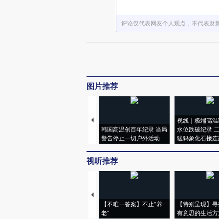
评论仅代表网友个人观点，不代表财
图片推荐
视线｜极端高温
韩国高温创百年纪录 当局
水位跌破纪录 
警告停止一切户外活动
猛犸象化石接连
视听推荐
【不唯一答案】不止“养
【特别呈现】寻
老”
有意思的生活方