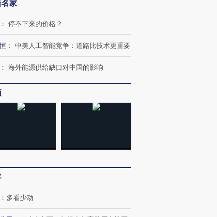
新名家
：
停不下来的价格？
恒
：
中美人工智能竞争：道路比技术更重要
：
海外能源供给缺口对中国的影响
频
跨国走私7万
视线｜被称为“蟑螂”的印
视线｜“入侵”还是“人道危
检体内含3种
度Z世代 用街头抗争将教
机”？难民潮撕裂西班牙
秘鲁纳斯
育部长拱下台
飞地休达
13人遇难
客
进第四届链博
【商旅对话】华住集团
：
多看少动
技“链”接产
【特别呈现】寻找100种
CFO：不靠规模取胜，华
【特别呈
有意思的生活方式·第三对
住三大增长引擎是什么？
有意思的