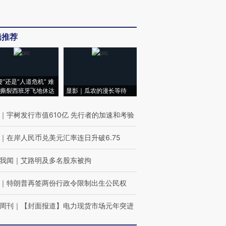
辑推荐
侵”还是“人道危机” 难
撕裂西班牙飞地休达
显影｜瓜农的漫长等待
｜
宇树发行市值610亿 先行者的加速和考验
｜
在岸人民币兑美元汇率连日升破6.75
我闻
｜
艾路明及多名股东被拘
｜
特朗普再签两份行政令限制出生公民权
周刊
｜
【封面报道】电力现货市场元年突进