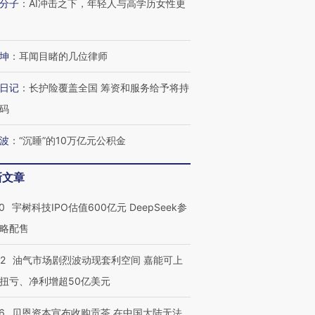
分子
：
AI冲击之下，年轻人与高学历女性更
坤
：
耳闻目睹的几位律师
日记
：
长护险覆盖全国 筹资和服务给予将持
码
波
：
“沉睡”的10万亿元公积金
新文章
0
宇树科技IPO估值600亿元 DeepSeek参
略配售
22
油气市场剧烈波动现套利空间 嘉能可上
扭亏、净利增超50亿美元
6
贝恩资本宣布收购贡茶 在中国大陆无法