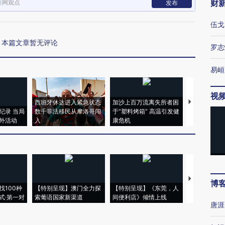
财
新网观点
发布
伍戈
本篇文章暂无评论
罗志
易峘
视
西班牙休达进入紧急状态
加沙上百万流离失所者困
视线｜HYR
纪录 当局
数千非法移民从摩洛哥闯
于“塑料烤箱” 高温引发健
术：是什么
外活动
入
康危机
心“花钱找虐
【推广】走
博
找100种
【特别呈现】澳门全力探
【特别呈现】《东莞，人
会，让数智科
式·第一对
索葡语国家新渠道
间便利店》倾情上线
业
唐涯