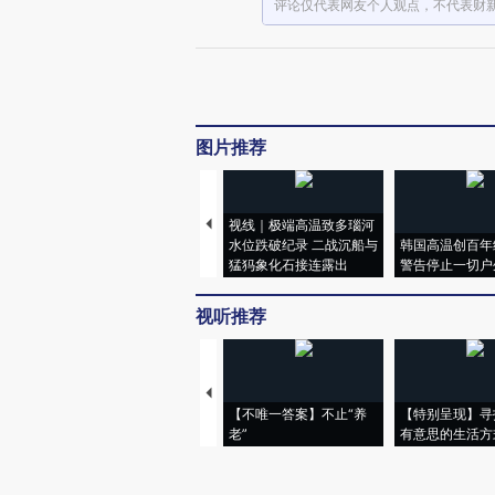
评论仅代表网友个人观点，不代表财
图片推荐
视线｜极端高温致多瑙河
水位跌破纪录 二战沉船与
韩国高温创百年
猛犸象化石接连露出
警告停止一切户
视听推荐
【不唯一答案】不止“养
【特别呈现】寻
老”
有意思的生活方