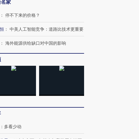
新名家
：
停不下来的价格？
恒
：
中美人工智能竞争：道路比技术更重要
：
海外能源供给缺口对中国的影响
频
OX的吸金
马航飞行员跨国走私7万
视线｜被称为“蟑螂”的印
让中产们甘
粒摇头丸 尿检体内含3种
度Z世代 用街头抗争将教
秘鲁纳斯
”？
毒品
育部长拱下台
13人遇难
进第四届链博
【商旅对话】华住集团
客
技“链”接产
【特别呈现】寻找100种
CFO：不靠规模取胜，华
【特别呈
有意思的生活方式·第三对
住三大增长引擎是什么？
有意思的
：
多看少动