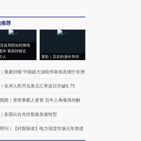
辑推荐
宜昌局部短时降雨
8毫米 紧急转移近
00人
显影｜瓜农的漫长等待
｜
规避封锁 中国超大油轮停靠埃及绕行非洲
｜
在岸人民币兑美元汇率连日升破6.75
我闻
｜
资管掌舵人更替 百年人寿僵局何解
｜
多国出台光伏新政加速转型
周刊
｜
【封面报道】电力现货市场元年突进