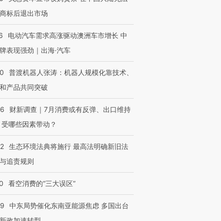
商标后退出市场
6
电动汽车需求高涨驱动澳洲车市增长 中
牌表现强劲｜出海·汽车
00
普渡机器人张涛：机器人规模化靠技术、
和产品共同突破
56
财新调查｜7月消费或有反弹、出口维持
 受哪些因素带动？
42
生态环境法典将施行 最高法明确新旧法
与追责规则
0
看空消费的“三大误区”
59
中东局势催化东南亚能源焦虑 多国出台
新政加速转型