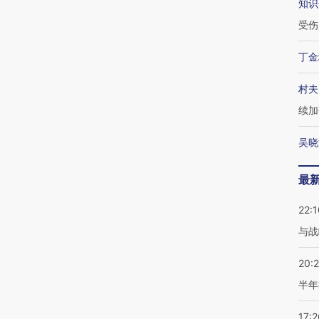
知识
受伤
丁金
村夫
续加
吴晓
最
22:1
与战
20:
半年
17:2