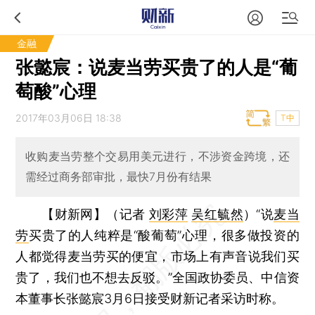
金融
张懿宸：说麦当劳买贵了的人是“葡
萄酸”心理
2017年03月06日 18:38
T中
收购麦当劳整个交易用美元进行，不涉资金跨境，还
需经过商务部审批，最快7月份有结果
【财新网】（记者
刘彩萍
吴红毓然
）
“说
麦当
劳
买贵了的人纯粹是“酸葡萄”心理，很多做投资的
人都觉得麦当劳买的便宜，市场上有声音说我们买
贵了，我们也不想去反驳。”全国政协委员、中信资
本董事长张懿宸3月6日接受财新记者采访时称。