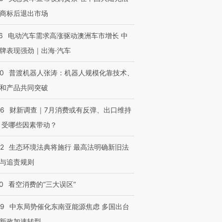
商标后退出市场
6
电动汽车需求高涨驱动澳洲车市增长 中
牌表现强劲｜出海·汽车
00
普渡机器人张涛：机器人规模化靠技术、
和产品共同突破
56
财新调查｜7月消费或有反弹、出口维持
 受哪些因素带动？
42
生态环境法典将施行 最高法明确新旧法
与追责规则
0
看空消费的“三大误区”
59
中东局势催化东南亚能源焦虑 多国出台
新政加速转型