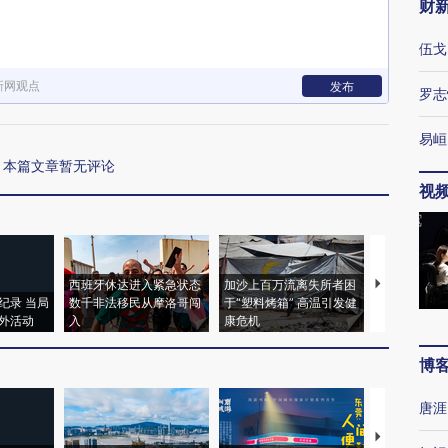
财
伍戈
新网观点
发布
罗志
易峘
本篇文章暂无评论
视
西班牙休达进入紧急状态
加沙上百万流离失所者困
视线｜HYR
纪录 当局
数千非法移民从摩洛哥闯
于“塑料烤箱” 高温引发健
术：是什么
外活动
入
康危机
心“花钱找虐
博
唐涯
【推广】走