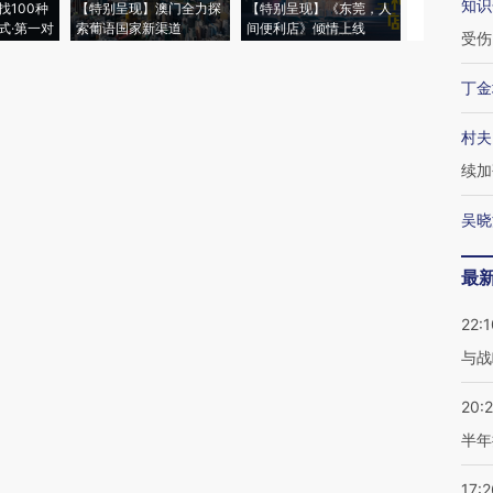
知识
找100种
【特别呈现】澳门全力探
【特别呈现】《东莞，人
会，让数智科
式·第一对
索葡语国家新渠道
间便利店》倾情上线
业
受伤
丁金
村夫
续加
吴晓
最
22:1
与战
20:
半年
17:2