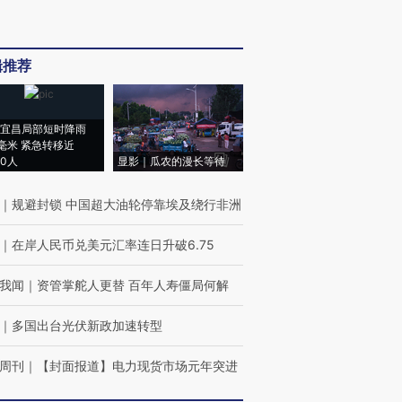
辑推荐
宜昌局部短时降雨
8毫米 紧急转移近
00人
显影｜瓜农的漫长等待
｜
规避封锁 中国超大油轮停靠埃及绕行非洲
｜
在岸人民币兑美元汇率连日升破6.75
我闻
｜
资管掌舵人更替 百年人寿僵局何解
｜
多国出台光伏新政加速转型
周刊
｜
【封面报道】电力现货市场元年突进