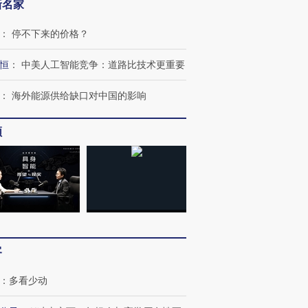
新名家
：
停不下来的价格？
恒
：
中美人工智能竞争：道路比技术更重要
：
海外能源供给缺口对中国的影响
频
OX的吸金
马航飞行员跨国走私7万
视线｜被称为“蟑螂”的印
让中产们甘
粒摇头丸 尿检体内含3种
度Z世代 用街头抗争将教
秘鲁纳斯
”？
毒品
育部长拱下台
13人遇难
客
：
多看少动
进第四届链博
【商旅对话】华住集团