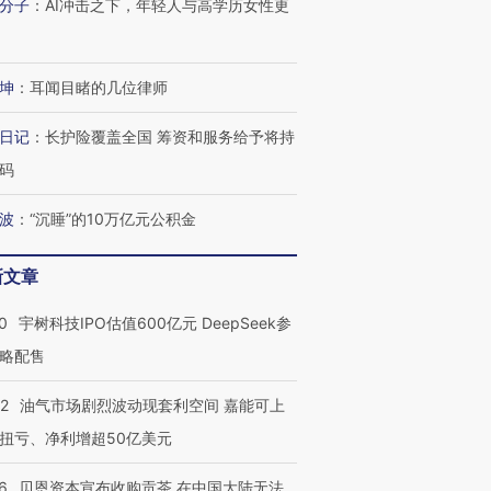
分子
：
AI冲击之下，年轻人与高学历女性更
技“链”接产
【特别呈现】寻找100种
CFO：不靠规模取胜，华
【特别呈
有意思的生活方式·第三对
住三大增长引擎是什么？
有意思的
坤
：
耳闻目睹的几位律师
日记
：
长护险覆盖全国 筹资和服务给予将持
码
波
：
“沉睡”的10万亿元公积金
新文章
0
宇树科技IPO估值600亿元 DeepSeek参
略配售
22
油气市场剧烈波动现套利空间 嘉能可上
扭亏、净利增超50亿美元
6
贝恩资本宣布收购贡茶 在中国大陆无法