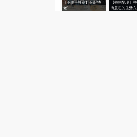
【不唯一答案】不止“养
【特别呈现】寻
老”
有意思的生活方