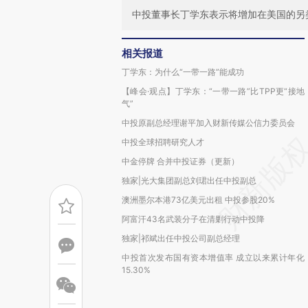
中投董事长丁学东表示将增加在美国的另
相关报道
丁学东：为什么“一带一路”能成功
【峰会·观点】丁学东：“一带一路”比TPP更“接地
气”
中投原副总经理谢平加入财新传媒公信力委员会
中投全球招聘研究人才
中金停牌 合并中投证券（更新）
独家|光大集团副总刘珺出任中投副总
澳洲墨尔本港73亿美元出租 中投参股20%
阿富汗43名武装分子在清剿行动中投降
独家|祁斌出任中投公司副总经理
中投首次发布国有资本增值率 成立以来累计年化
15.30%