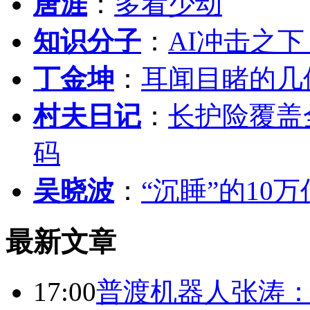
唐涯
：
多看少动
知识分子
：
AI冲击之
丁金坤
：
耳闻目睹的几
村夫日记
：
长护险覆盖
码
吴晓波
：
“沉睡”的10
最新文章
17:00
普渡机器人张涛