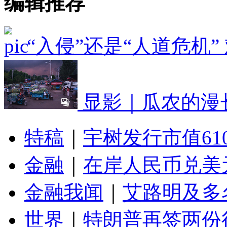
编辑推荐
“入侵”还是“人道危机
显影｜瓜农的漫
特稿
｜
宇树发行市值61
金融
｜
在岸人民币兑美元
金融我闻
｜
艾路明及多
世界
｜
特朗普再签两份