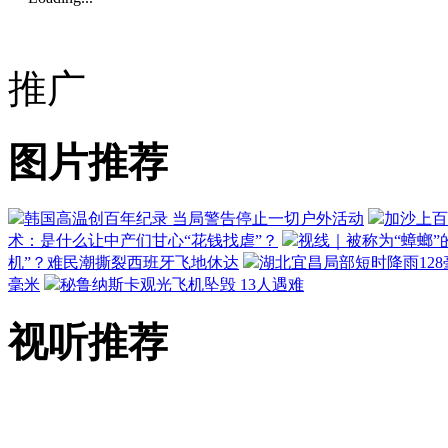
推广
图片推荐
韩国高温创百年纪录 当局警告停止一切户外活动
加沙上百
术：是什么让中产们甘心“花钱找虐”？
视线｜被称为“蟑螂”
机”？难民潮撕裂西班牙飞地休达
湖北宜昌局部短时降雨128毫
毫米
秘鲁纳斯卡观光飞机坠毁 13人遇难
视听推荐