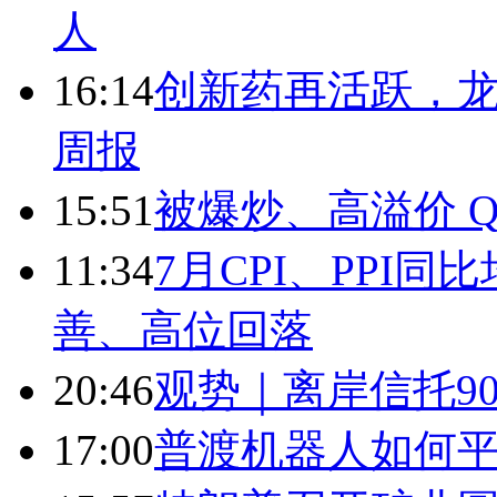
人
16:14
创新药再活跃，
周报
15:51
被爆炒、高溢价 Q
11:34
7月CPI、PPI同
善、高位回落
20:46
观势｜离岸信托9
17:00
普渡机器人如何平