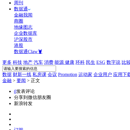
周刊
数据通
金融我闻
商圈
地缘图志
企业数据库
沪深股市
港股
数据通Claw🦞
更多
科技
地产
汽车
消费
能源
健康
环科
民生
ESG
数字说
比
数据
财新一线
私房课
会议
Promotion
运动家
企业用户
应用下
金融
>
要闻
>
正文
0
发表评论
分享到微信朋友圈
新浪转发
订阅