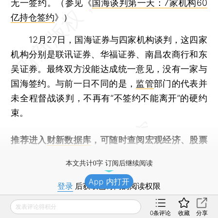
无一签约。（参见《
国海谈判第一天：7家机构60
亿持仓签约
》）
12月27日，国海证券与四家机构谈判，这四家
机构分别是联讯证券、华福证券、南昌农商行和东
吴证券。最终双方没能达成统一意见，没有一家与
国海签约。与前一日不同的是，
监管
部门的代表并
未全程督战谈判，不再有“不签约不能离开”的硬约
束。
推荐进入
财新数据库
，可随时查阅宏观经济、股票
债券、公司人物，财经信息尽在掌握。
本文共计0字 订阅后继续阅读
App 内打开
登录
后获取已订阅的阅读权限
发表评论得积分
财新通会员
0
条评论
收藏
分享
订阅/会员升级