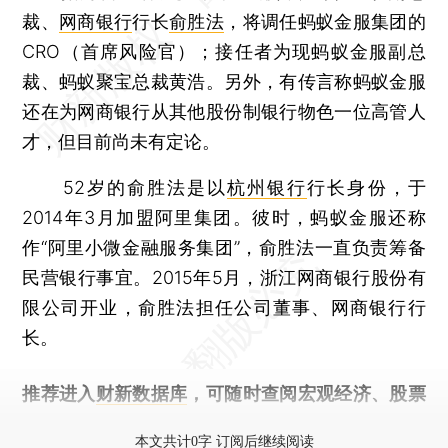
裁、
网商银行
行长
俞胜法
，将调任蚂蚁金服集团的
CRO（首席风险官）；接任者为现蚂蚁金服副总
裁、蚂蚁聚宝总裁黄浩。另外，有传言称蚂蚁金服
还在为网商银行从其他股份制银行物色一位高管人
才，但目前尚未有定论。
52岁的俞胜法是以
杭州银行
行长身份，于
2014年3月加盟阿里集团。彼时，蚂蚁金服还称
作“阿里小微金融服务集团”，俞胜法一直负责筹备
民营银行事宜。2015年5月，浙江网商银行股份有
限公司开业，俞胜法担任公司董事、网商银行行
长。
推荐进入
财新数据库
，可随时查阅宏观经济、股票
债券、公司人物，财经信息尽在掌握。
本文共计0字 订阅后继续阅读