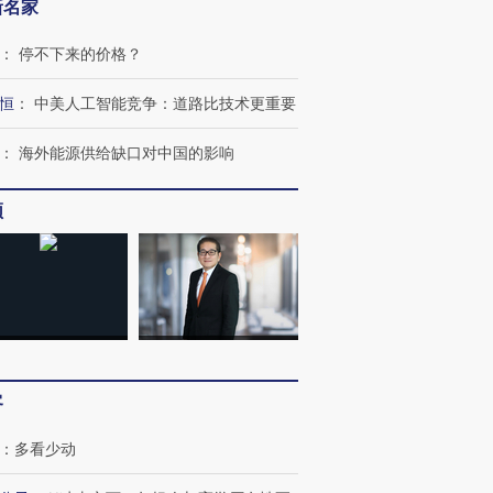
新名家
：
停不下来的价格？
恒
：
中美人工智能竞争：道路比技术更重要
：
海外能源供给缺口对中国的影响
频
跨国走私7万
视线｜被称为“蟑螂”的印
视线｜“入侵”还是“人道危
检体内含3种
度Z世代 用街头抗争将教
机”？难民潮撕裂西班牙
秘鲁纳斯
育部长拱下台
飞地休达
13人遇难
进第四届链博
【商旅对话】华住集团
客
技“链”接产
【特别呈现】寻找100种
CFO：不靠规模取胜，华
【特别呈
有意思的生活方式·第三对
住三大增长引擎是什么？
有意思的
：
多看少动