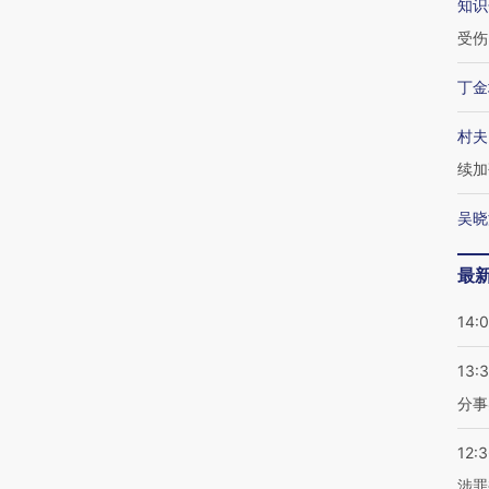
知识
受伤
丁金
村夫
续加
吴晓
最
14:
13:
分事
12:
涉罪