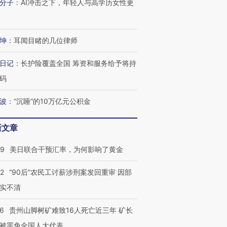
分子
：
AI冲击之下，年轻人与高学历女性更
坤
：
耳闻目睹的几位律师
日记
：
长护险覆盖全国 筹资和服务给予将持
码
波
：
“沉睡”的10万亿元公积金
新文章
09
美日联合干预汇率，为何影响了黄金
32
“90后”农民工讨薪涉刑案发回重审 因部
实不清
36
贵州山脚树矿难致16人死亡近三年 矿长
被罢免全国人大代表