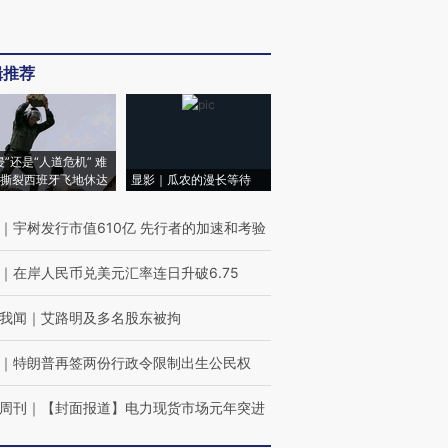
辑推荐
侵”还是“人道危机” 难
撕裂西班牙飞地休达
显影｜瓜农的漫长等待
｜
宇树发行市值610亿 先行者的加速和考验
｜
在岸人民币兑美元汇率连日升破6.75
我闻
｜
艾路明及多名股东被拘
｜
特朗普再签两份行政令限制出生公民权
周刊
｜
【封面报道】电力现货市场元年突进