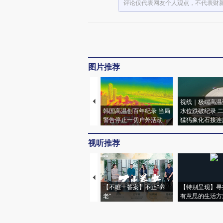
评论仅代表网友个人观点，不代表财
图片推荐
视线｜极端高温
韩国高温创百年纪录 当局
水位跌破纪录 
警告停止一切户外活动
猛犸象化石接连
视听推荐
【不唯一答案】不止“养
【特别呈现】寻
老”
有意思的生活方