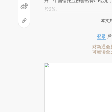
外，中国信托业协会出资0.1亿元，
股2%。
本文
登录
后
财新通会
可畅读全