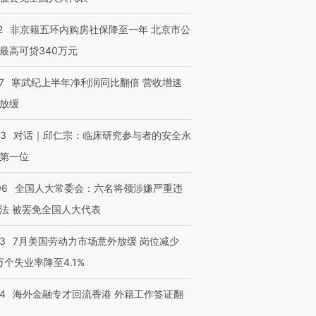
2
非京籍五环内购房社保降至一年 北京市公
最高可贷340万元
7
寒武纪上半年净利润同比翻倍 营收增速
放缓
53
对话｜邱仁宗：临床研究参与者的安全永
第一位
06
全国人大常委会：六名将领涉嫌严重违
法 被罢免全国人大代表
43
7月美国劳动力市场意外放缓 岗位减少
3万个失业率降至4.1%
14
海外金融专才回流香港 外籍工作签证翻