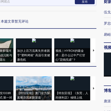
财
新网观点
发布
伍戈
本篇文章暂无评论
罗志
易峘
视
致多瑙河
加沙上百万流离失所者困
视线｜HYROX的吸金
马航飞行员
二战沉船与
于“塑料烤箱” 高温引发健
术：是什么让中产们甘
粒摇头丸 尿
露出
康危机
心“花钱找虐”？
毒品
【推广】走
博
找100种
【特别呈现】澳门全力探
【特别呈现】《东莞，人
会，让数智科
式·第一对
索葡语国家新渠道
间便利店》倾情上线
业
唐涯