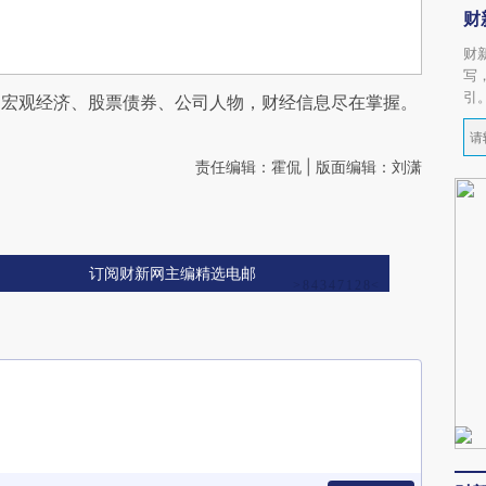
财
财
写
引
阅宏观经济、股票债券、公司人物，财经信息尽在掌握。
责任编辑：霍侃 | 版面编辑：刘潇
订阅财新网主编精选电邮