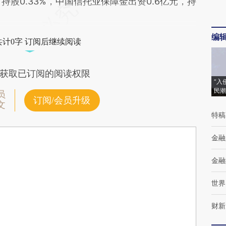
持股0.33%，中国信托业保障金出资0.6亿元，持
编
共计0字 订阅后继续阅读
获取已订阅的阅读权限
“入
民潮
员
订阅/会员升级
文
特稿
金融
金融
世界
财新