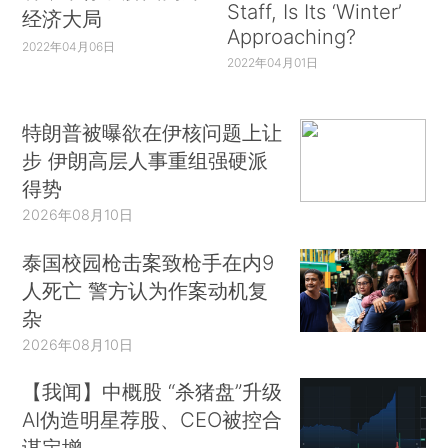
Staff, Is Its ‘Winter’
经济大局
Approaching?
2022年04月06日
2022年04月01日
特朗普被曝欲在伊核问题上让
步 伊朗高层人事重组强硬派
得势
2026年08月10日
泰国校园枪击案致枪手在内9
人死亡 警方认为作案动机复
杂
2026年08月10日
【我闻】中概股 “杀猪盘”升级
AI伪造明星荐股、CEO被控合
谋定增