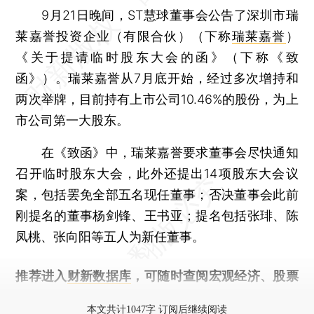
9月21日晚间，ST慧球董事会公告了深圳市瑞
莱嘉誉投资企业（有限合伙）（下称
瑞莱嘉誉
）
《关于提请临时股东大会的函》（下称《致
函》）。瑞莱嘉誉从7月底开始，经过多次增持和
两次举牌，目前持有上市公司10.46%的股份，为上
市公司第一大股东。
在《致函》中，瑞莱嘉誉要求董事会尽快通知
召开临时股东大会，此外还提出14项股东大会议
案，包括罢免全部五名现任董事；否决董事会此前
刚提名的董事杨剑锋、王书亚；提名包括张琲、陈
凤桃、张向阳等五人为新任董事。
推荐进入
财新数据库
，可随时查阅宏观经济、股票
债券、公司人物，财经信息尽在掌握。
本文共计1047字 订阅后继续阅读