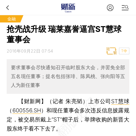
金融
抢壳战升级 瑞莱嘉誉逼宫ST慧球
董事会
2016年09月22日 07:54
T中
要求董事会尽快通知召开临时股东大会，并罢免全部
五名现任董事；提名包括张琲、陈凤桃、张向阳等五
人为新任董事
【财新网】（记者 朱亮韬）
上市公司
ST慧球
（
600556.SH
）和现任董事会多次违反信息披露规
定，被交易所戴上“ST”帽子后，举牌收购的新晋大
股东终于看不下去了。