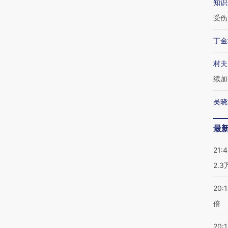
知识
受伤
丁金
村夫
续加
吴晓
最
21:
2.
20:
倍
20:1