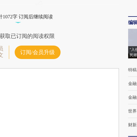
1072字 订阅后继续阅读
编
获取已订阅的阅读权限
员
“入
订阅/会员升级
文
民潮
特稿
金融
金融
世界
财新