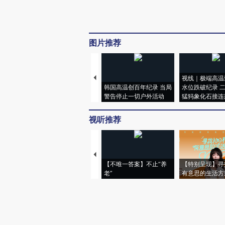
图片推荐
视线｜极端高温
韩国高温创百年纪录 当局
水位跌破纪录 
警告停止一切户外活动
猛犸象化石接连
视听推荐
【不唯一答案】不止“养
【特别呈现】寻
老”
有意思的生活方