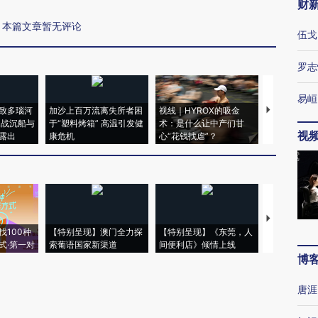
财
本篇文章暂无评论
伍戈
罗志
易峘
致多瑙河
加沙上百万流离失所者困
视线｜HYROX的吸金
马航飞行员
二战沉船与
于“塑料烤箱” 高温引发健
术：是什么让中产们甘
粒摇头丸 尿
视
露出
康危机
心“花钱找虐”？
毒品
【推广】走
找100种
【特别呈现】澳门全力探
【特别呈现】《东莞，人
会，让数智科
式·第一对
索葡语国家新渠道
间便利店》倾情上线
业
博
唐涯