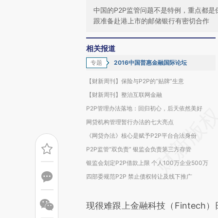
中国的P2P监管问题不是特例，重点都是
跟准备赴港上市的邮储银行有密切合作
相关报道
专题
2016中国普惠金融国际论坛
【财新周刊】保险与P2P的“贴牌”生意
【财新周刊】整治互联网金融
P2P管理办法落地：回归初心，后天依然美好
网贷机构管理暂行办法的七大亮点
《网贷办法》核心是赋予P2P平台合法身份
P2P监管“双负责” 银监会负责第三方存管
银监会划定P2P借款上限 个人100万企业500万
四部委规范P2P 禁止债权转让及线下推广
现很难跟上金融科技（Fintec