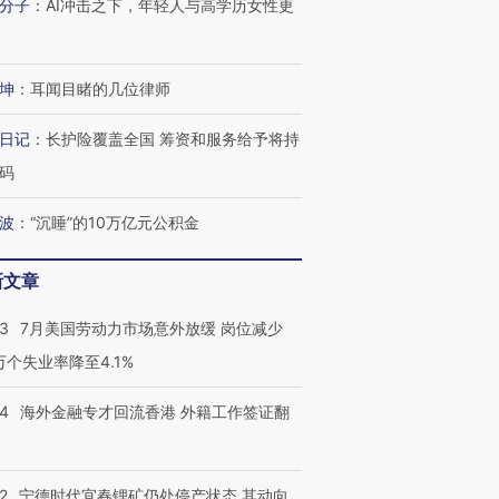
分子
：
AI冲击之下，年轻人与高学历女性更
坤
：
耳闻目睹的几位律师
日记
：
长护险覆盖全国 筹资和服务给予将持
码
波
：
“沉睡”的10万亿元公积金
新文章
43
7月美国劳动力市场意外放缓 岗位减少
3万个失业率降至4.1%
14
海外金融专才回流香港 外籍工作签证翻
2
宁德时代宜春锂矿仍处停产状态 其动向