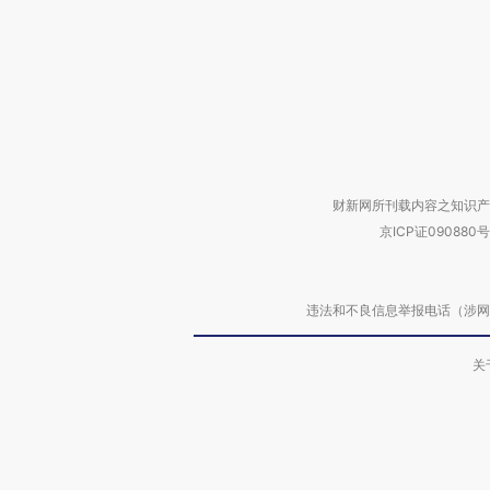
财新网所刊载内容之知识产
京ICP证090880号
违法和不良信息举报电话（涉网络暴力有
关