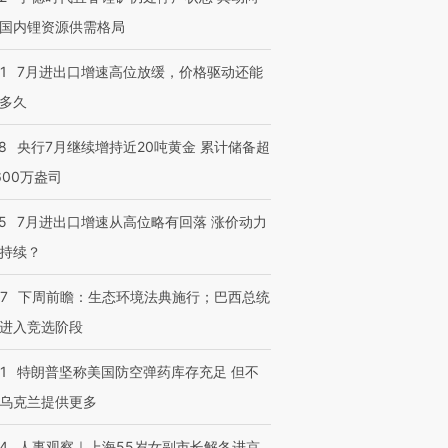
国内锂资源供需格局
1
7月进出口增速高位放缓，价格驱动还能
多久
8
央行7月继续增持近20吨黄金 累计储备超
600万盎司
5
7月进出口增速从高位略有回落 涨价动力
持续？
07
下周前瞻：生态环境法典施行；巴西总统
进入竞选阶段
1
特朗普坚称美国防空弹药库存充足 但不
乌克兰提供更多
24
人事观察｜上海55岁女副市长解冬进京