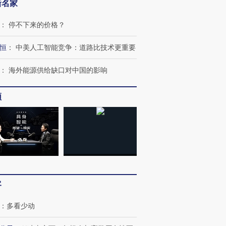
新名家
：
停不下来的价格？
恒
：
中美人工智能竞争：道路比技术更重要
：
海外能源供给缺口对中国的影响
跨国走私7万
视线｜被称为“蟑螂”的印
视线｜“入侵”还是“人道危
检体内含3种
度Z世代 用街头抗争将教
机”？难民潮撕裂西班牙
秘鲁纳斯
频
育部长拱下台
飞地休达
13人遇难
进第四届链博
【商旅对话】华住集团
技“链”接产
【特别呈现】寻找100种
CFO：不靠规模取胜，华
【特别呈
有意思的生活方式·第三对
住三大增长引擎是什么？
有意思的
客
：
多看少动