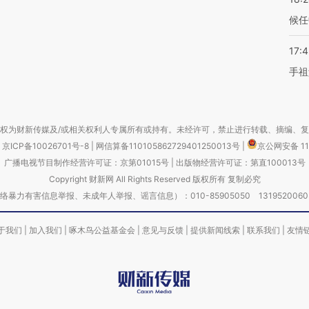
候任
17:
手祖
权为财新传媒及/或相关权利人专属所有或持有。未经许可，禁止进行转载、摘编、
京ICP备10026701号-8
|
网信算备110105862729401250013号
|
京公网安备 11
广播电视节目制作经营许可证：京第01015号
|
出版物经营许可证：第直100013号
Copyright 财新网 All Rights Reserved 版权所有 复制必究
害信息举报、未成年人举报、谣言信息）：010-85905050 13195200605 举报邮
于我们
|
加入我们
|
啄木鸟公益基金会
|
意见与反馈
|
提供新闻线索
|
联系我们
|
友情