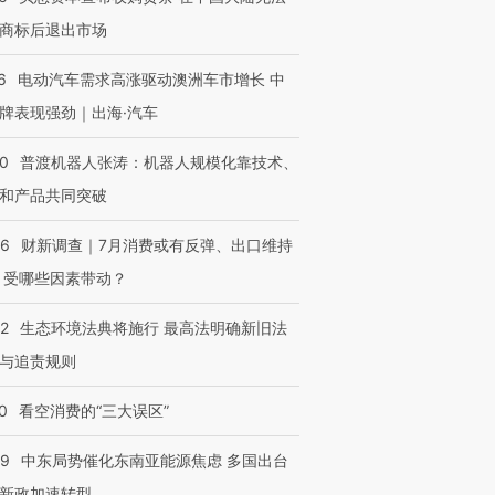
商标后退出市场
6
电动汽车需求高涨驱动澳洲车市增长 中
牌表现强劲｜出海·汽车
00
普渡机器人张涛：机器人规模化靠技术、
和产品共同突破
56
财新调查｜7月消费或有反弹、出口维持
 受哪些因素带动？
42
生态环境法典将施行 最高法明确新旧法
与追责规则
0
看空消费的“三大误区”
59
中东局势催化东南亚能源焦虑 多国出台
新政加速转型