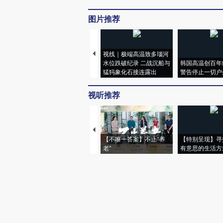
图片推荐
视线｜极端高温致多瑙河
水位跌破纪录 二战沉船与
韩国高温创百年
猛犸象化石接连露出
警告停止一切户
视听推荐
【不唯一答案】不止“养
【特别呈现】寻
老”
有意思的生活方