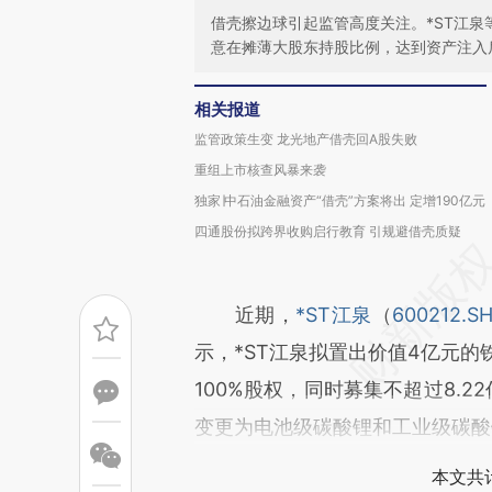
借壳擦边球引起监管高度关注。*ST江
意在摊薄大股东持股比例，达到资产注入
相关报道
监管政策生变 龙光地产借壳回A股失败
重组上市核查风暴来袭
独家∣中石油金融资产“借壳”方案将出 定增190亿元
四通股份拟跨界收购启行教育 引规避借壳质疑
近期，
*ST江泉
（
600212.S
示，*ST江泉拟置出价值4亿元的
100%股权，同时募集不超过8.
变更为电池级碳酸锂和工业级碳酸
本文共计