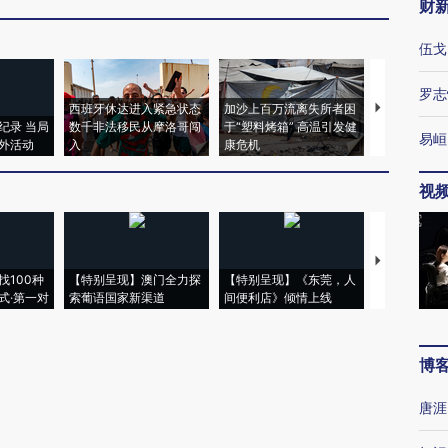
财
伍戈
罗志
西班牙休达进入紧急状态
加沙上百万流离失所者困
视线｜HYR
纪录 当局
数千非法移民从摩洛哥闯
于“塑料烤箱” 高温引发健
术：是什么
易峘
外活动
入
康危机
心“花钱找虐
视
【推广】走
找100种
【特别呈现】澳门全力探
【特别呈现】《东莞，人
会，让数智科
式·第一对
索葡语国家新渠道
间便利店》倾情上线
业
博
唐涯