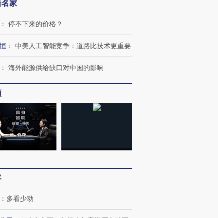
新名家
：
停不下来的价格？
恒
：
中美人工智能竞争：道路比技术更重要
OX的吸金
马航飞行员跨国走私7万
视线｜被称为“蟑螂”的印
让中产们甘
粒摇头丸 尿检体内含3种
度Z世代 用街头抗争将教
秘鲁纳斯
：
海外能源供给缺口对中国的影响
”？
毒品
育部长拱下台
13人遇难
频
进第四届链博
【商旅对话】华住集团
技“链”接产
【特别呈现】寻找100种
CFO：不靠规模取胜，华
【特别呈
有意思的生活方式·第三对
住三大增长引擎是什么？
有意思的
客
：
多看少动