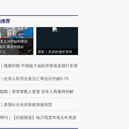
辑推荐
宜昌局部短时降雨
8毫米 紧急转移近
00人
显影｜瓜农的漫长等待
｜
规避封锁 中国超大油轮停靠埃及绕行非洲
｜
在岸人民币兑美元汇率连日升破6.75
我闻
｜
资管掌舵人更替 百年人寿僵局何解
｜
多国出台光伏新政加速转型
周刊
｜
【封面报道】电力现货市场元年突进