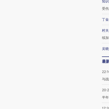
知识
受伤
丁金
村夫
续加
吴晓
最
22:1
与战
20:
半年
17:2