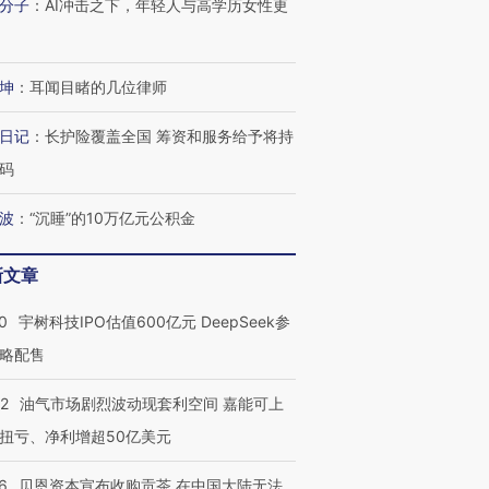
分子
：
AI冲击之下，年轻人与高学历女性更
坤
：
耳闻目睹的几位律师
日记
：
长护险覆盖全国 筹资和服务给予将持
码
波
：
“沉睡”的10万亿元公积金
新文章
0
宇树科技IPO估值600亿元 DeepSeek参
略配售
22
油气市场剧烈波动现套利空间 嘉能可上
扭亏、净利增超50亿美元
6
贝恩资本宣布收购贡茶 在中国大陆无法