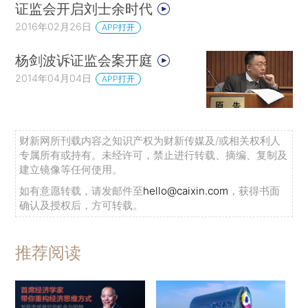
证监会开启刘士余时代
2016年02月26日
APP打开
杨剑波诉证监会案开庭
2014年04月04日
APP打开
财新网所刊载内容之知识产权为财新传媒及/或相关权利人
专属所有或持有。未经许可，禁止进行转载、摘编、复制及
建立镜像等任何使用。
如有意愿转载，请发邮件至
hello@caixin.com
，获得书面
确认及授权后，方可转载。
推荐阅读