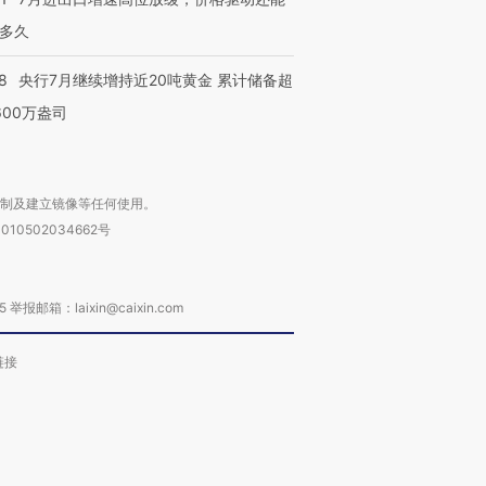
多久
8
央行7月继续增持近20吨黄金 累计储备超
600万盎司
复制及建立镜像等任何使用。
010502034662号
箱：laixin@caixin.com
链接