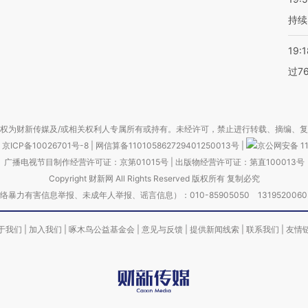
持续
19:1
过7
权为财新传媒及/或相关权利人专属所有或持有。未经许可，禁止进行转载、摘编、
京ICP备10026701号-8
|
网信算备110105862729401250013号
|
京公网安备 11
广播电视节目制作经营许可证：京第01015号
|
出版物经营许可证：第直100013号
Copyright 财新网 All Rights Reserved 版权所有 复制必究
害信息举报、未成年人举报、谣言信息）：010-85905050 13195200605 举报邮
于我们
|
加入我们
|
啄木鸟公益基金会
|
意见与反馈
|
提供新闻线索
|
联系我们
|
友情