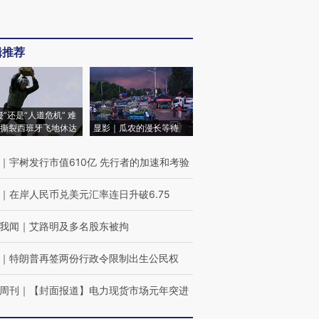
辑推荐
侵”还是“人道危机” 难
撕裂西班牙飞地休达
显影｜瓜农的漫长等待
｜
宇树发行市值610亿 先行者的加速和考验
｜
在岸人民币兑美元汇率连日升破6.75
我闻
｜
艾路明及多名股东被拘
｜
特朗普再签两份行政令限制出生公民权
周刊
｜
【封面报道】电力现货市场元年突进