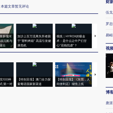
财
本篇文章暂无评论
伍戈
罗志
易峘
致多瑙河
加沙上百万流离失所者困
视线｜HYROX的吸金
马航飞行员
二战沉船与
于“塑料烤箱” 高温引发健
术：是什么让中产们甘
粒摇头丸 尿
露出
康危机
心“花钱找虐”？
毒品
视
【推广】走
找100种
【特别呈现】澳门全力探
【特别呈现】《东莞，人
会，让数智科
式·第一对
索葡语国家新渠道
间便利店》倾情上线
业
博
唐涯