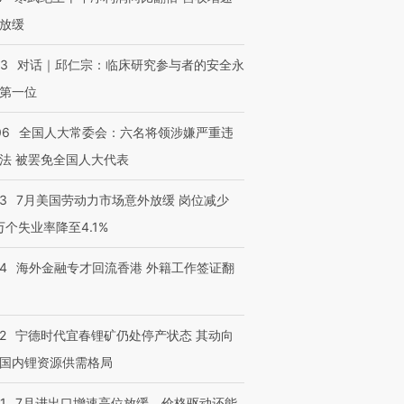
放缓
53
对话｜邱仁宗：临床研究参与者的安全永
第一位
06
全国人大常委会：六名将领涉嫌严重违
法 被罢免全国人大代表
43
7月美国劳动力市场意外放缓 岗位减少
3万个失业率降至4.1%
14
海外金融专才回流香港 外籍工作签证翻
2
宁德时代宜春锂矿仍处停产状态 其动向
国内锂资源供需格局
1
7月进出口增速高位放缓，价格驱动还能