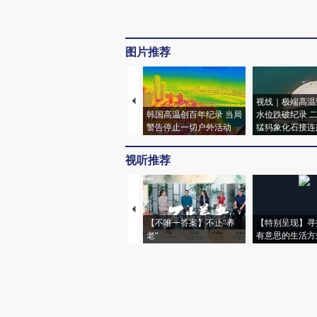
图片推荐
视线｜极端高温
韩国高温创百年纪录 当局
水位跌破纪录 
警告停止一切户外活动
猛犸象化石接连
视听推荐
【不唯一答案】不止“养
【特别呈现】寻
老”
有意思的生活方