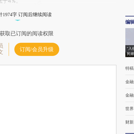
低于4%。
1974字 订阅后继续阅读
编
获取已订阅的阅读权限
员
“入
订阅/会员升级
文
民潮
特稿
金融
金融
世界
财新