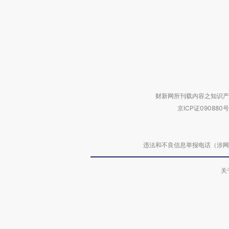
财新网所刊载内容之知识产
京ICP证090880号
违法和不良信息举报电话（涉网络暴力有
关