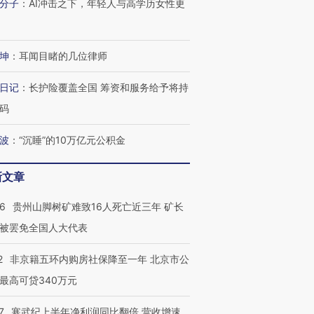
分子
：
AI冲击之下，年轻人与高学历女性更
坤
：
耳闻目睹的几位律师
日记
：
长护险覆盖全国 筹资和服务给予将持
码
波
：
“沉睡”的10万亿元公积金
新文章
36
贵州山脚树矿难致16人死亡近三年 矿长
被罢免全国人大代表
2
非京籍五环内购房社保降至一年 北京市公
最高可贷340万元
7
寒武纪上半年净利润同比翻倍 营收增速