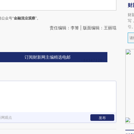
财
财
公众号“
金融混业观察
”。
写
引
责任编辑：李箐 | 版面编辑：王丽琨
订阅财新网主编精选电邮
新网观点
发布