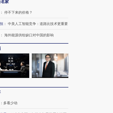
新名家
：
停不下来的价格？
恒
：
中美人工智能竞争：道路比技术更重要
：
海外能源供给缺口对中国的影响
跨国走私7万
视线｜被称为“蟑螂”的印
视线｜“入侵”还是“人道危
检体内含3种
度Z世代 用街头抗争将教
机”？难民潮撕裂西班牙
秘鲁纳斯
育部长拱下台
飞地休达
13人遇难
频
进第四届链博
【商旅对话】华住集团
技“链”接产
【特别呈现】寻找100种
CFO：不靠规模取胜，华
【特别呈
有意思的生活方式·第三对
住三大增长引擎是什么？
有意思的
客
：
多看少动