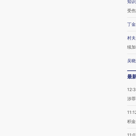
知识
受伤
丁金
村夫
续加
吴晓
最
12:
涉罪
11:1
积金
11:0