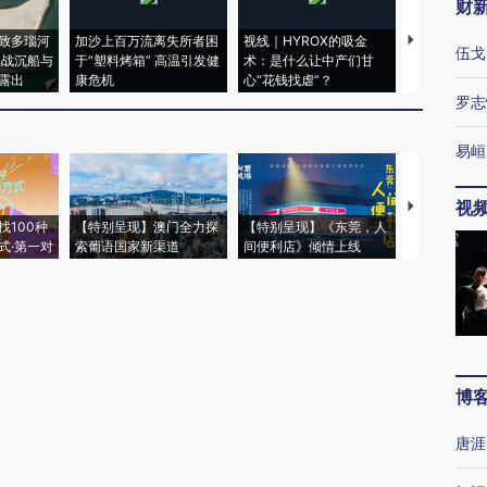
财
致多瑙河
加沙上百万流离失所者困
视线｜HYROX的吸金
马航飞行员
伍戈
二战沉船与
于“塑料烤箱” 高温引发健
术：是什么让中产们甘
粒摇头丸 尿
露出
康危机
心“花钱找虐”？
毒品
罗志
易峘
视
【推广】走
找100种
【特别呈现】澳门全力探
【特别呈现】《东莞，人
会，让数智科
式·第一对
索葡语国家新渠道
间便利店》倾情上线
业
博
唐涯