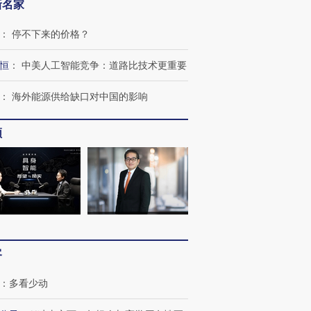
新名家
跨国走私7万
视线｜被称为“蟑螂”的印
视线｜“入侵”还是“人道危
：
停不下来的价格？
检体内含3种
度Z世代 用街头抗争将教
机”？难民潮撕裂西班牙
秘鲁纳斯
育部长拱下台
飞地休达
13人遇难
恒
：
中美人工智能竞争：道路比技术更重要
：
海外能源供给缺口对中国的影响
频
进第四届链博
【商旅对话】华住集团
技“链”接产
【特别呈现】寻找100种
CFO：不靠规模取胜，华
【特别呈
有意思的生活方式·第三对
住三大增长引擎是什么？
有意思的
客
：
多看少动