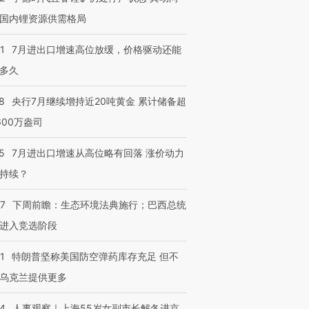
国内锂资源供需格局
1
7月进出口增速高位放缓，价格驱动还能
多久
8
央行7月继续增持近20吨黄金 累计储备超
600万盎司
5
7月进出口增速从高位略有回落 涨价动力
持续？
07
下周前瞻：生态环境法典施行；巴西总统
进入竞选阶段
1
特朗普坚称美国防空弹药库存充足 但不
乌克兰提供更多
24
人事观察｜上海55岁女副市长解冬进京