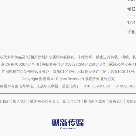
候任
17:
手祖
权为财新传媒及/或相关权利人专属所有或持有。未经许可，禁止进行转载、摘编、
京ICP备10026701号-8
|
网信算备110105862729401250013号
|
京公网安备 11
广播电视节目制作经营许可证：京第01015号
|
出版物经营许可证：第直100013号
Copyright 财新网 All Rights Reserved 版权所有 复制必究
害信息举报、未成年人举报、谣言信息）：010-85905050 13195200605 举报邮
于我们
|
加入我们
|
啄木鸟公益基金会
|
意见与反馈
|
提供新闻线索
|
联系我们
|
友情