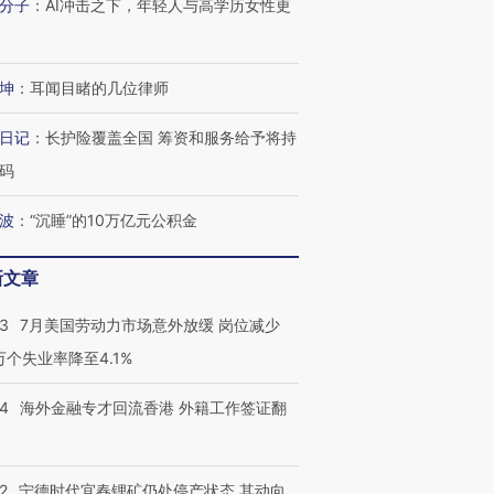
分子
：
AI冲击之下，年轻人与高学历女性更
坤
：
耳闻目睹的几位律师
日记
：
长护险覆盖全国 筹资和服务给予将持
码
波
：
“沉睡”的10万亿元公积金
新文章
43
7月美国劳动力市场意外放缓 岗位减少
3万个失业率降至4.1%
14
海外金融专才回流香港 外籍工作签证翻
2
宁德时代宜春锂矿仍处停产状态 其动向