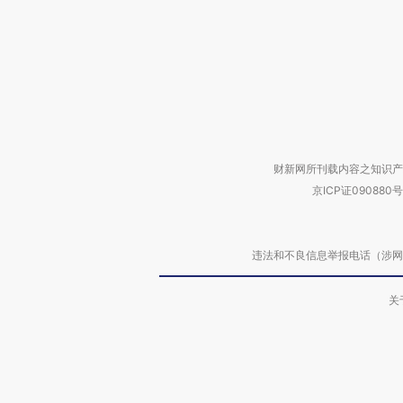
财新网所刊载内容之知识产
京ICP证090880号
违法和不良信息举报电话（涉网络暴力有
关