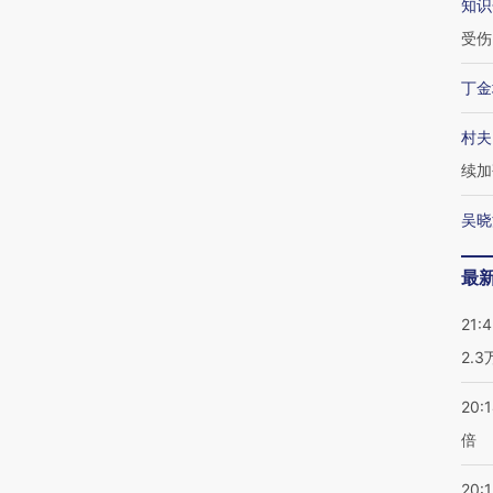
知识
受伤
丁金
村夫
续加
吴晓
最
21:
2.
20:
倍
20:1