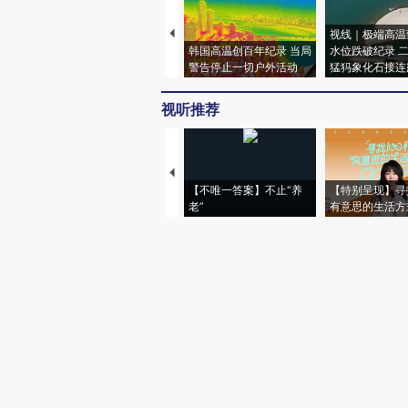
视线｜极端高温
韩国高温创百年纪录 当局
水位跌破纪录 
警告停止一切户外活动
猛犸象化石接连
视听推荐
【不唯一答案】不止“养
【特别呈现】寻
老”
有意思的生活方