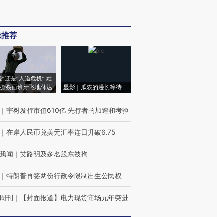
辑推荐
侵”还是“人道危机” 难
撕裂西班牙飞地休达
显影｜瓜农的漫长等待
｜
宇树发行市值610亿 先行者的加速和考验
｜
在岸人民币兑美元汇率连日升破6.75
我闻
｜
艾路明及多名股东被拘
｜
特朗普再签两份行政令限制出生公民权
周刊
｜
【封面报道】电力现货市场元年突进