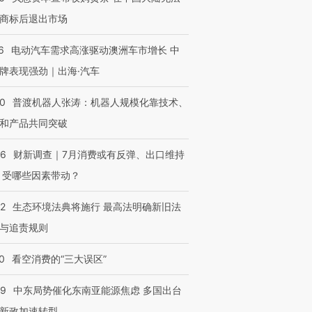
商标后退出市场
6
电动汽车需求高涨驱动澳洲车市增长 中
牌表现强劲｜出海·汽车
00
普渡机器人张涛：机器人规模化靠技术、
和产品共同突破
56
财新调查｜7月消费或有反弹、出口维持
 受哪些因素带动？
42
生态环境法典将施行 最高法明确新旧法
与追责规则
0
看空消费的“三大误区”
59
中东局势催化东南亚能源焦虑 多国出台
新政加速转型