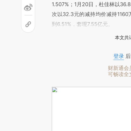
1.507%；1月20日，杜佳林以3
次以32.3元的减持均价减持116
到6.51%，套现7.55亿元。
本文共计
登录
后
财新通会
可畅读全