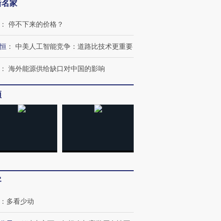
新名家
：
停不下来的价格？
恒
：
中美人工智能竞争：道路比技术更重要
：
海外能源供给缺口对中国的影响
频
OX的吸金
马航飞行员跨国走私7万
视线｜被称为“蟑螂”的印
让中产们甘
粒摇头丸 尿检体内含3种
度Z世代 用街头抗争将教
秘鲁纳斯
”？
毒品
育部长拱下台
13人遇难
客
进第四届链博
【商旅对话】华住集团
：
多看少动
技“链”接产
【特别呈现】寻找100种
CFO：不靠规模取胜，华
【特别呈
有意思的生活方式·第三对
住三大增长引擎是什么？
有意思的