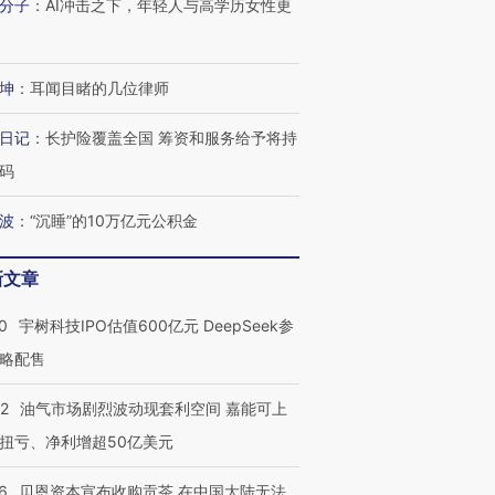
分子
：
AI冲击之下，年轻人与高学历女性更
坤
：
耳闻目睹的几位律师
日记
：
长护险覆盖全国 筹资和服务给予将持
码
波
：
“沉睡”的10万亿元公积金
新文章
0
宇树科技IPO估值600亿元 DeepSeek参
略配售
22
油气市场剧烈波动现套利空间 嘉能可上
扭亏、净利增超50亿美元
6
贝恩资本宣布收购贡茶 在中国大陆无法