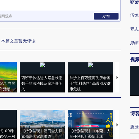
财
伍戈
新网观点
发布
罗志
本篇文章暂无评论
易峘
视
西班牙休达进入紧急状态
加沙上百万流离失所者困
视线｜HYR
纪录 当局
数千非法移民从摩洛哥闯
于“塑料烤箱” 高温引发健
术：是什么
外活动
入
康危机
心“花钱找虐
博
【推广】走
唐涯
找100种
【特别呈现】澳门全力探
【特别呈现】《东莞，人
会，让数智科
式·第一对
索葡语国家新渠道
间便利店》倾情上线
业