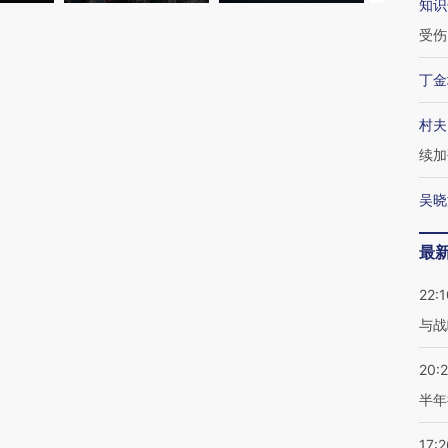
知识
受伤
丁金
村夫
续加
吴晓
最
22:1
与战
20:
半年
17:2