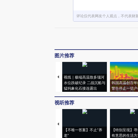
评论仅代表网友个人观点，不代表财
图片推荐
视线｜极端高温致多瑙河
水位跌破纪录 二战沉船与
韩国高温创百年
猛犸象化石接连露出
警告停止一切户
视听推荐
【不唯一答案】不止“养
【特别呈现】寻
老”
有意思的生活方