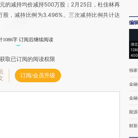
6.8元的减持均价减持500万股；2月25日，杜佳林再
0万股，减持比例为3.496%。三次减持比例共计达
编
1086字 订阅后继续阅读
湖北
12
40
获取已订阅的阅读权限
独家
员
订阅/会员升级
文
金融
金融
能源
财新