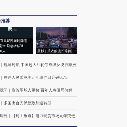
辑推荐
宜昌局部短时降雨
8毫米 紧急转移近
00人
显影｜瓜农的漫长等待
｜
规避封锁 中国超大油轮停靠埃及绕行非洲
｜
在岸人民币兑美元汇率连日升破6.75
我闻
｜
资管掌舵人更替 百年人寿僵局何解
｜
多国出台光伏新政加速转型
周刊
｜
【封面报道】电力现货市场元年突进