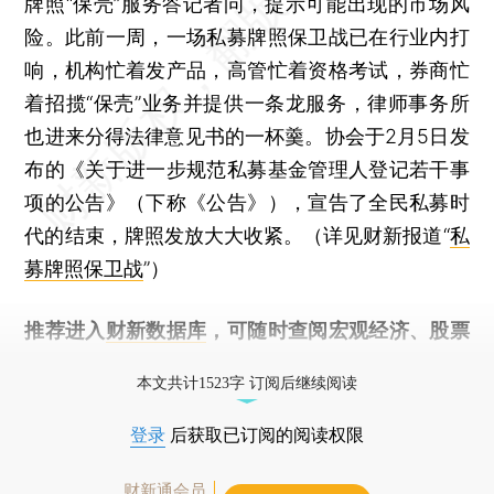
牌照“保壳”服务答记者问，提示可能出现的市场风
险。此前一周，一场私募牌照保卫战已在行业内打
响，机构忙着发产品，高管忙着资格考试，券商忙
着招揽“保壳”业务并提供一条龙服务，律师事务所
也进来分得法律意见书的一杯羹。协会于2月5日发
布的《关于进一步规范私募基金管理人登记若干事
项的公告》（下称《公告》），宣告了全民私募时
代的结束，牌照发放大大收紧。（详见财新报道“
私
募牌照保卫战
”）
推荐进入
财新数据库
，可随时查阅宏观经济、股票
债券、公司人物，财经信息尽在掌握。
本文共计1523字 订阅后继续阅读
登录
后获取已订阅的阅读权限
财新通会员