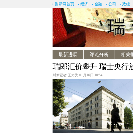
财新网首页
经济
金融
公司
政经
最新进展
评论分析
相关
瑞郎汇价攀升 瑞士央行
财新记者 王力为 01月16日 10:54