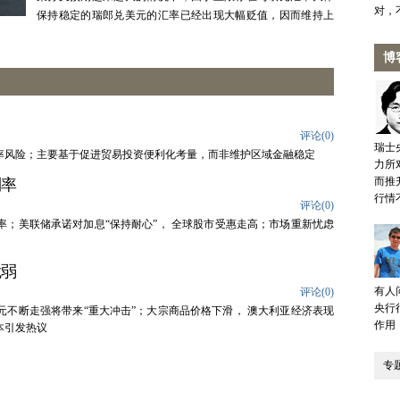
对，
保持稳定的瑞郎兑美元的汇率已经出现大幅贬值，因而维持上
博
评论(
0
)
瑞士
率风险；主要基于促进贸易投资便利化考量，而非维护区域金融稳定
力所
而推
利率
行情
评论(
0
)
；美联储承诺对加息“保持耐心”， 全球股市受惠走高；市场重新忧虑
脆弱
有人
评论(
0
)
央行
不断走强将带来“重大冲击”；大宗商品价格下滑， 澳大利亚经济表现
作用
本引发热议
专