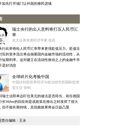
不如先打开城门让外面的难民进城
客
瑞士央行的出人意料将打压人民币汇
率
光大证券首席经济学家 徐高
央行此举将给人民币汇率带来更强贬值压力。贬值压
对应的资本流出将会抽紧国内金融市场的流动性，从
升短期利率。这对建立在流动性推动之上的金融牛市
不是好消息
全球碎片化考验中国
中国社科院世界经济与政治研究所国际投资
室主任 张明
问瑞士法郎单边盯住美元的做法是否得当，前任德国
行长Weber的回应则是该政策在推出之时发挥了很大
，但不能长期持续，其扭曲效果将会日益凸显
题责任编辑：王永