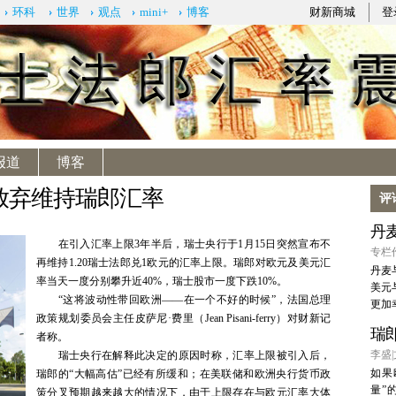
环科
世界
观点
mini+
博客
财新商城
登
报道
博客
放弃维持瑞郎汇率
评
丹
在引入汇率上限3年半后，瑞士央行于1月15日突然宣布不
专栏作
再维持1.20瑞士法郎兑1欧元的汇率上限。瑞郎对欧元及美元汇
丹麦
率当天一度分别攀升近40%，瑞士股市一度下跌10%。
美元
“这将波动性带回欧洲——在一个不好的时候”，法国总理
更加
政策规划委员会主任皮萨尼·费里（Jean Pisani-ferry）对财新记
瑞
者称。
李盛|文
瑞士央行在解释此决定的原因时称，汇率上限被引入后，
如果
瑞郎的“大幅高估”已经有所缓和；在美联储和欧洲央行货币政
量”
策分叉预期越来越大的情况下，由于上限存在与欧元汇率大体