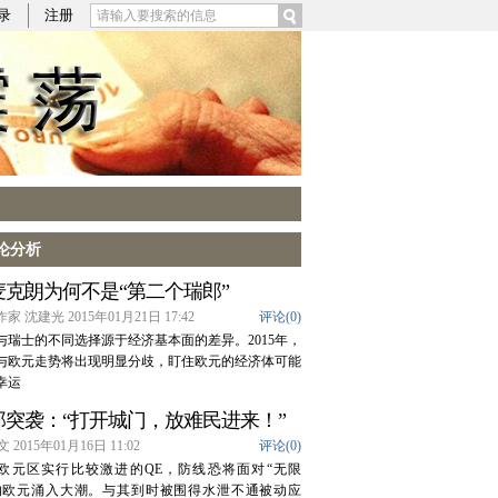
录
注册
论分析
麦克朗为何不是“第二个瑞郎”
家 沈建光 2015年01月21日 17:42
评论(
0
)
与瑞士的不同选择源于经济基本面的差异。2015年，
与欧元走势将出现明显分歧，盯住欧元的经济体可能
幸运
郎突袭：“打开城门，放难民进来！”
 2015年01月16日 11:02
评论(
0
)
欧元区实行比较激进的QE，防线恐将面对“无限
的欧元涌入大潮。与其到时被围得水泄不通被动应