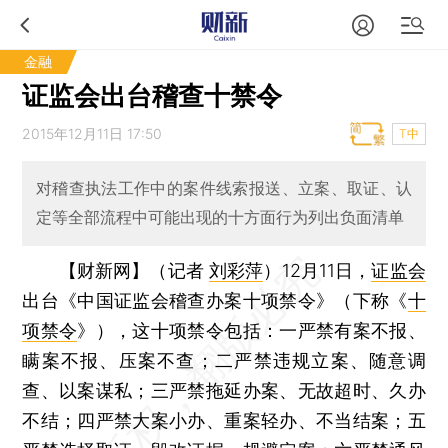
金融
证监会出台稽查十禁令
2015年12月11日 17:50
T中
对稽查执法工作中的案件线索报送、立案、取证、认
定等全部流程中可能出现的十方面行为列出负面清单
【财新网】（记者
刘彩萍
）
12月11日，
证监会
出台《中国证监会稽查办案十项禁令》（下称《
十
项禁令
》），这十项禁令包括：一严禁有案不报、
瞒案不报、压案不查；二严禁违规立案、随意调
查、以案谋私；三严禁拖延办案、无故超时、久办
不结；四严禁大案小办、重案轻办、不当结案；五