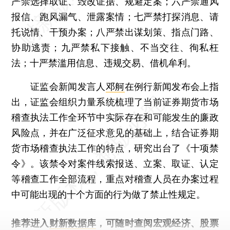
严禁选择取证、毁改证据、规避定案；六严禁通风
报信、跑风漏气、泄露案情；七严禁打探消息、请
托说情、干预办案；八严禁出谋划策、指点门路、
协助逃责；九严禁私下接触、不当交往、徇私枉
法；十严禁滥用信息、违规交易、借机牟利。
证监会新闻发言人
邓舸
在例行新闻发布会上指
出，证监会组织力量系统梳理了当前证券期货市场
稽查执法工作全环节中实际存在和可能发生的廉政
风险点，并在广泛征求意见的基础上，结合证券期
货市场稽查执法工作的特点，研究出台了《十项禁
令》。该禁令对案件线索报送、立案、取证、认定
等稽查工作全部流程，重点对稽查人员在办案过程
中可能出现的十个方面的行为做了禁止性规定。
推荐进入
财新数据库
，可随时查阅宏观经济、股票