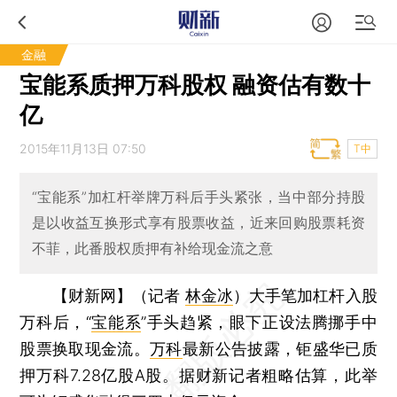
金融
宝能系质押万科股权 融资估有数十
亿
2015年11月13日 07:50
T中
“宝能系”加杠杆举牌万科后手头紧张，当中部分持股
是以收益互换形式享有股票收益，近来回购股票耗资
不菲，此番股权质押有补给现金流之意
【财新网】（记者
林金冰
）
大手笔加杠杆入股
万科后，“
宝能系
”手头趋紧，眼下正设法腾挪手中
股票换取现金流。
万科
最新公告披露，钜盛华已质
押万科7.28亿股A股。据财新记者粗略估算，此举