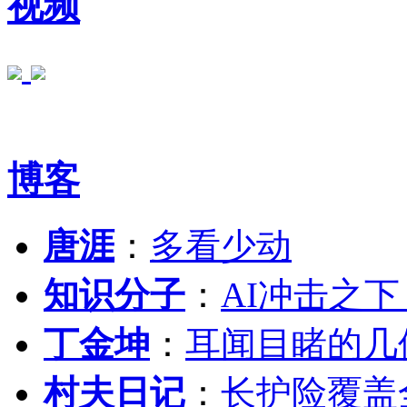
视频
博客
唐涯
：
多看少动
知识分子
：
AI冲击之
丁金坤
：
耳闻目睹的几
村夫日记
：
长护险覆盖