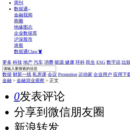
周刊
数据通
金融我闻
商圈
地缘图志
企业数据库
沪深股市
港股
数据通Claw🦞
更多
科技
地产
汽车
消费
能源
健康
环科
民生
ESG
数字说
比
数据
财新一线
私房课
会议
Promotion
运动家
企业用户
应用下
金融
>
金融混业观察
>
正文
0
发表评论
分享到微信朋友圈
新浪转发