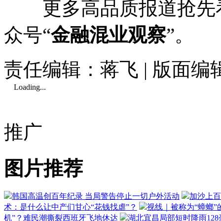
更多高品质报道抢先看
众号“
金融混业观察
”。
责任编辑：蒋飞 | 版面
Loading...
推广
图片推荐
韩国高温创百年纪录 当局警告停止一切户外活动
加沙上百
术：是什么让中产们甘心“花钱找虐”？
视线｜被称为“蟑螂”
机”？难民潮撕裂西班牙飞地休达
湖北宜昌局部短时降雨128毫