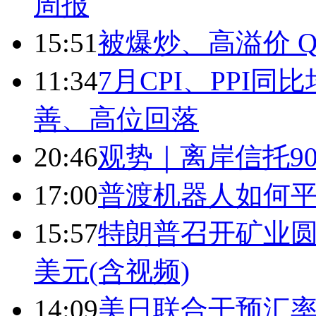
周报
15:51
被爆炒、高溢价 Q
11:34
7月CPI、PPI同
善、高位回落
20:46
观势｜离岸信托9
17:00
普渡机器人如何平
15:57
特朗普召开矿业圆
美元(含视频)
14:09
美日联合干预汇