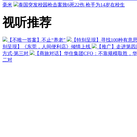
毫米
泰国突发校园枪击案致6死22伤 枪手为14岁在校生
视听推荐
【不唯一答案】不止“养老”
【特别呈现】寻找100种有意
别呈现】《东莞，人间便利店》倾情上线
【推广】走进第四
方式·第三对
【商旅对话】华住集团CFO：不靠规模取胜，
二对