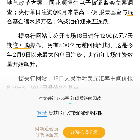
地气改革方案；同花顺恒生电子被证监会立案调
查；央行单日注资创6月来最高；7月股票基金与
混
合基金
缩水超万亿；汽柴油价迎来五连跌。
据央行网站，公开市场18日进行1200亿元7天
期
逆回购
操作。另有500亿元逆回购到期。这是今
年2月9日以来最大的单日注资，央行向市场注资数
量开始飙升。
据央行网站，18日人民币对美元汇率中间价报
6.3966，较17日升值3个基点。
本文共计1736字 订阅后继续阅读
登录
后获取已订阅的阅读权限
财新通会员
订阅/会员升级
可畅读全文