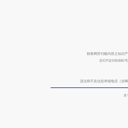
财新网所刊载内容之知识产
京ICP证090880号
违法和不良信息举报电话（涉网络暴力有
关