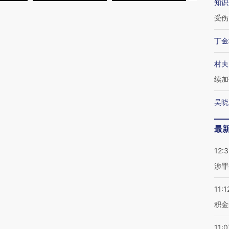
知识
受伤
丁金
村夫
续加
吴晓
最
12:
涉罪
11:1
积金
11:0