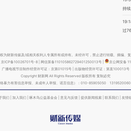
持续
19:1
过7
权为财新传媒及/或相关权利人专属所有或持有。未经许可，禁止进行转载、摘编、
京ICP备10026701号-8
|
网信算备110105862729401250013号
|
京公网安备 11
广播电视节目制作经营许可证：京第01015号
|
出版物经营许可证：第直100013号
Copyright 财新网 All Rights Reserved 版权所有 复制必究
害信息举报、未成年人举报、谣言信息）：010-85905050 13195200605 举报邮
于我们
|
加入我们
|
啄木鸟公益基金会
|
意见与反馈
|
提供新闻线索
|
联系我们
|
友情