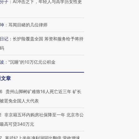
分子
：
AI冲击之下，年轻人与高学历女性更
坤
：
耳闻目睹的几位律师
日记
：
长护险覆盖全国 筹资和服务给予将持
码
波
：
“沉睡”的10万亿元公积金
新文章
36
贵州山脚树矿难致16人死亡近三年 矿长
被罢免全国人大代表
2
非京籍五环内购房社保降至一年 北京市公
最高可贷340万元
7
寒武纪上半年净利润同比翻倍 营收增速