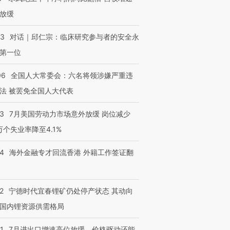
放缓
53
对话｜邱仁宗：临床研究参与者的安全永
第一位
06
全国人大常委会：六名将领涉嫌严重违
法 被罢免全国人大代表
43
7月美国劳动力市场意外放缓 岗位减少
3万个失业率降至4.1%
14
海外金融专才回流香港 外籍工作签证翻
2
宁德时代宜春锂矿仍处停产状态 其动向
国内锂资源供需格局
1
7月进出口增速高位放缓，价格驱动还能