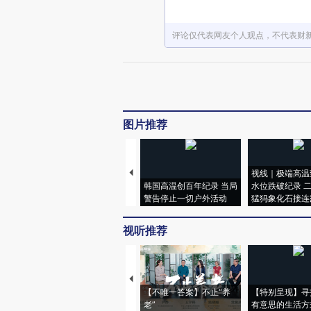
评论仅代表网友个人观点，不代表财
图片推荐
视线｜极端高温
韩国高温创百年纪录 当局
水位跌破纪录 
警告停止一切户外活动
猛犸象化石接连
视听推荐
【不唯一答案】不止“养
【特别呈现】寻
老”
有意思的生活方