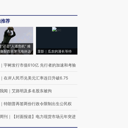
辑推荐
侵”还是“人道危机” 难
撕裂西班牙飞地休达
显影｜瓜农的漫长等待
｜
宇树发行市值610亿 先行者的加速和考验
｜
在岸人民币兑美元汇率连日升破6.75
我闻
｜
艾路明及多名股东被拘
｜
特朗普再签两份行政令限制出生公民权
周刊
｜
【封面报道】电力现货市场元年突进