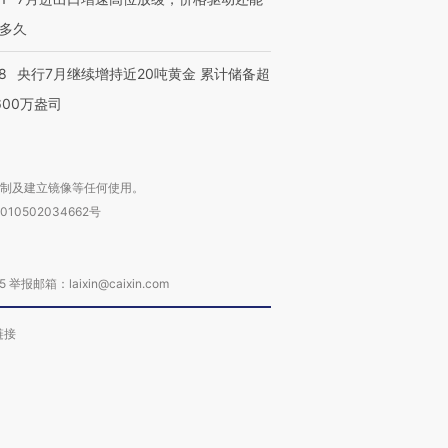
多久
8
央行7月继续增持近20吨黄金 累计储备超
600万盎司
复制及建立镜像等任何使用。
010502034662号
箱：laixin@caixin.com
链接