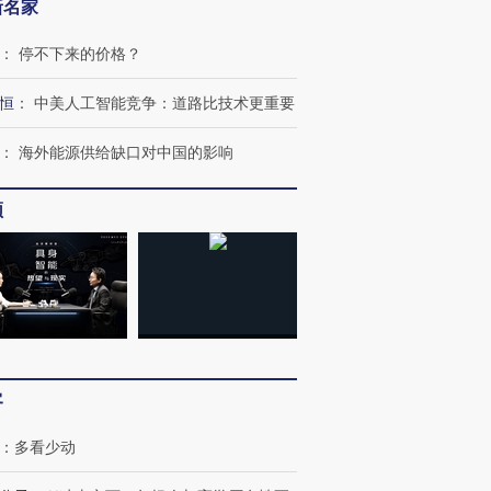
新名家
：
停不下来的价格？
恒
：
中美人工智能竞争：道路比技术更重要
：
海外能源供给缺口对中国的影响
频
跨国走私7万
视线｜被称为“蟑螂”的印
视线｜“入侵”还是“人道危
检体内含3种
度Z世代 用街头抗争将教
机”？难民潮撕裂西班牙
秘鲁纳斯
育部长拱下台
飞地休达
13人遇难
客
进第四届链博
【商旅对话】华住集团
：
多看少动
技“链”接产
【特别呈现】寻找100种
CFO：不靠规模取胜，华
【特别呈
有意思的生活方式·第三对
住三大增长引擎是什么？
有意思的