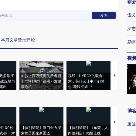
财
伍戈
新网观点
发布
罗志
本篇文章暂无评论
易峘
视
致多瑙河
加沙上百万流离失所者困
视线｜HYROX的吸金
马航飞行员
二战沉船与
于“塑料烤箱” 高温引发健
术：是什么让中产们甘
粒摇头丸 尿
露出
康危机
心“花钱找虐”？
毒品
博
【推广】走
唐涯
找100种
【特别呈现】澳门全力探
【特别呈现】《东莞，人
会，让数智科
式·第一对
索葡语国家新渠道
间便利店》倾情上线
业