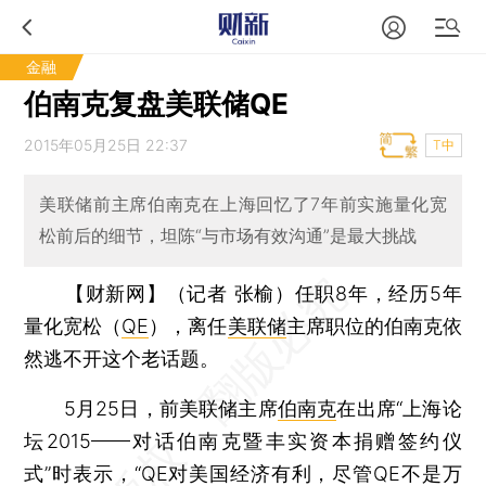
金融
伯南克复盘美联储QE
2015年05月25日 22:37
T中
美联储前主席伯南克在上海回忆了7年前实施量化宽
松前后的细节，坦陈“与市场有效沟通”是最大挑战
【财新网】（记者 张榆）
任职8年，经历5年
量化宽松（
QE
），离任
美联储
主席职位的伯南克依
然逃不开这个老话题。
5月25日，前美联储主席
伯南克
在出席“上海论
坛2015——对话伯南克暨丰实资本捐赠签约仪
式”时表示，“QE对美国经济有利，尽管QE不是万